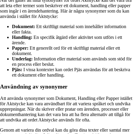
När det gäller att hitta synonymer för ordet Aktstycke kan det vara bra
att leta efter termer som beskriver ett dokument, handling eller papper
som ingår i en ärendehantering. Här är några synonymer som du kan
använda i stället för Aktstycke:
Dokument:
Ett skriftligt material som innehåller information
eller fakta.
Handling:
En specifik åtgärd eller aktivitet som utförs i ett
ärende.
Papper:
Ett generellt ord för ett skriftligt material eller ett
dokument.
Underlag:
Information eller material som används som stöd för
en process eller beslut.
Pjäs:
I vissa kontexter kan ordet Pjäs användas för att beskriva
ett dokument eller handling.
Användning av synonymer
Att använda synonymer som Dokument, Handling eller Papper istället
för Aktstycke kan vara användbart för att variera språket och undvika
upprepningar. När du skriver eller pratar om ärenden, processer eller
dokumenthantering kan det vara bra att ha flera alternativ att tillgå för
att undvika att ordet Aktstycke används för ofta.
Genom att variera din ordval kan du göra dina texter eller samtal mer