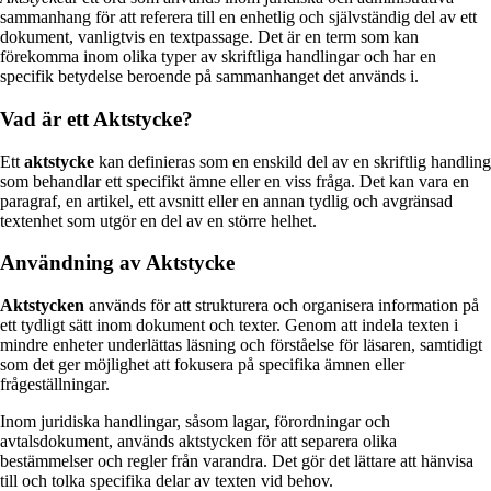
sammanhang för att referera till en enhetlig och självständig del av ett
dokument, vanligtvis en textpassage. Det är en term som kan
förekomma inom olika typer av skriftliga handlingar och har en
specifik betydelse beroende på sammanhanget det används i.
Vad är ett Aktstycke?
Ett
aktstycke
kan definieras som en enskild del av en skriftlig handling
som behandlar ett specifikt ämne eller en viss fråga. Det kan vara en
paragraf, en artikel, ett avsnitt eller en annan tydlig och avgränsad
textenhet som utgör en del av en större helhet.
Användning av Aktstycke
Aktstycken
används för att strukturera och organisera information på
ett tydligt sätt inom dokument och texter. Genom att indela texten i
mindre enheter underlättas läsning och förståelse för läsaren, samtidigt
som det ger möjlighet att fokusera på specifika ämnen eller
frågeställningar.
Inom juridiska handlingar, såsom lagar, förordningar och
avtalsdokument, används aktstycken för att separera olika
bestämmelser och regler från varandra. Det gör det lättare att hänvisa
till och tolka specifika delar av texten vid behov.