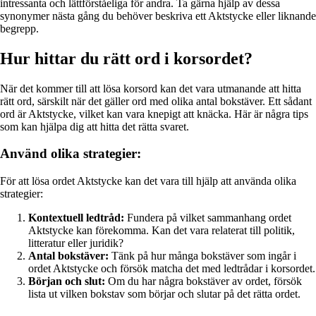
intressanta och lättförståeliga för andra. Ta gärna hjälp av dessa
synonymer nästa gång du behöver beskriva ett Aktstycke eller liknande
begrepp.
Hur hittar du rätt ord i korsordet?
När det kommer till att lösa korsord kan det vara utmanande att hitta
rätt ord, särskilt när det gäller ord med olika antal bokstäver. Ett sådant
ord är Aktstycke, vilket kan vara knepigt att knäcka. Här är några tips
som kan hjälpa dig att hitta det rätta svaret.
Använd olika strategier:
För att lösa ordet Aktstycke kan det vara till hjälp att använda olika
strategier:
Kontextuell ledtråd:
Fundera på vilket sammanhang ordet
Aktstycke kan förekomma. Kan det vara relaterat till politik,
litteratur eller juridik?
Antal bokstäver:
Tänk på hur många bokstäver som ingår i
ordet Aktstycke och försök matcha det med ledtrådar i korsordet.
Början och slut:
Om du har några bokstäver av ordet, försök
lista ut vilken bokstav som börjar och slutar på det rätta ordet.