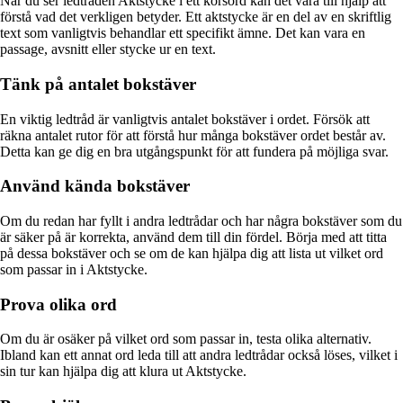
När du ser ledtråden Aktstycke i ett korsord kan det vara till hjälp att
förstå vad det verkligen betyder. Ett aktstycke är en del av en skriftlig
text som vanligtvis behandlar ett specifikt ämne. Det kan vara en
passage, avsnitt eller stycke ur en text.
Tänk på antalet bokstäver
En viktig ledtråd är vanligtvis antalet bokstäver i ordet. Försök att
räkna antalet rutor för att förstå hur många bokstäver ordet består av.
Detta kan ge dig en bra utgångspunkt för att fundera på möjliga svar.
Använd kända bokstäver
Om du redan har fyllt i andra ledtrådar och har några bokstäver som du
är säker på är korrekta, använd dem till din fördel. Börja med att titta
på dessa bokstäver och se om de kan hjälpa dig att lista ut vilket ord
som passar in i Aktstycke.
Prova olika ord
Om du är osäker på vilket ord som passar in, testa olika alternativ.
Ibland kan ett annat ord leda till att andra ledtrådar också löses, vilket i
sin tur kan hjälpa dig att klura ut Aktstycke.