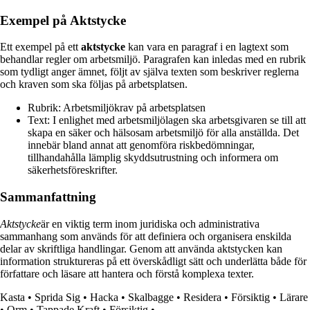
Exempel på Aktstycke
Ett exempel på ett
aktstycke
kan vara en paragraf i en lagtext som
behandlar regler om arbetsmiljö. Paragrafen kan inledas med en rubrik
som tydligt anger ämnet, följt av själva texten som beskriver reglerna
och kraven som ska följas på arbetsplatsen.
Rubrik: Arbetsmiljökrav på arbetsplatsen
Text: I enlighet med arbetsmiljölagen ska arbetsgivaren se till att
skapa en säker och hälsosam arbetsmiljö för alla anställda. Det
innebär bland annat att genomföra riskbedömningar,
tillhandahålla lämplig skyddsutrustning och informera om
säkerhetsföreskrifter.
Sammanfattning
Aktstycke
är en viktig term inom juridiska och administrativa
sammanhang som används för att definiera och organisera enskilda
delar av skriftliga handlingar. Genom att använda aktstycken kan
information struktureras på ett överskådligt sätt och underlätta både för
författare och läsare att hantera och förstå komplexa texter.
Kasta
•
Sprida Sig
•
Hacka
•
Skalbagge
•
Residera
•
Försiktig
•
Lärare
•
Orm
•
Tappade Kraft
•
Försiktig
•