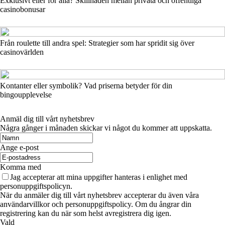
Exklusivt eller för alla? Skillnaden mellan privata och offentliga
casinobonusar
Från roulette till andra spel: Strategier som har spridit sig över
casinovärlden
Kontanter eller symbolik? Vad priserna betyder för din
bingoupplevelse
Anmäl dig till vårt nyhetsbrev
Några gånger i månaden skickar vi något du kommer att uppskatta.
Ange e-post
Komma med
Jag accepterar att mina uppgifter hanteras i enlighet med
personuppgiftspolicyn.
När du anmäler dig till vårt nyhetsbrev accepterar du även våra
användarvillkor och personuppgiftspolicy. Om du ångrar din
registrering kan du när som helst avregistrera dig igen.
Vald