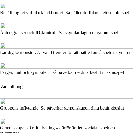
Behåll lugnet vid blackjackbordet: Så håller du fokus i ett snabbt spel
Åldersgränser och ID-kontroll: Så skyddar lagen unga mot spel
Lär dig se mönster: Använd trender för att bättre förstå spelets dynamik
Färger, ljud och symboler – så påverkar de dina beslut i casinospel
Vadhållning
Gruppens inflytande: Så påverkar gemenskapen dina bettingbeslut
Gemenskapens kraft i betting – därför är den sociala aspekten