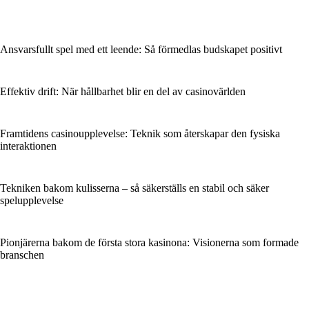
Ansvarsfullt spel med ett leende: Så förmedlas budskapet positivt
Effektiv drift: När hållbarhet blir en del av casinovärlden
Framtidens casinoupplevelse: Teknik som återskapar den fysiska
interaktionen
Tekniken bakom kulisserna – så säkerställs en stabil och säker
spelupplevelse
Pionjärerna bakom de första stora kasinona: Visionerna som formade
branschen