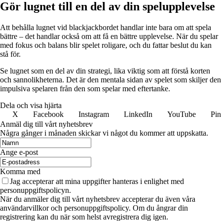
Gör lugnet till en del av din spelupplevelse
Att behålla lugnet vid blackjackbordet handlar inte bara om att spela
bättre – det handlar också om att få en bättre upplevelse. När du spelar
med fokus och balans blir spelet roligare, och du fattar beslut du kan
stå för.
Se lugnet som en del av din strategi, lika viktig som att förstå korten
och sannolikheterna. Det är den mentala sidan av spelet som skiljer den
impulsiva spelaren från den som spelar med eftertanke.
Dela och visa hjärta
X
Facebook
Instagram
LinkedIn
YouTube
Pin
Anmäl dig till vårt nyhetsbrev
Några gånger i månaden skickar vi något du kommer att uppskatta.
Ange e-post
Komma med
Jag accepterar att mina uppgifter hanteras i enlighet med
personuppgiftspolicyn.
När du anmäler dig till vårt nyhetsbrev accepterar du även våra
användarvillkor och personuppgiftspolicy. Om du ångrar din
registrering kan du när som helst avregistrera dig igen.