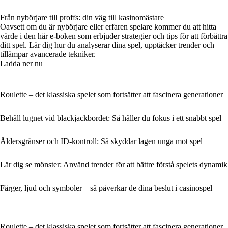
Från nybörjare till proffs: din väg till kasinomästare
Oavsett om du är nybörjare eller erfaren spelare kommer du att hitta
värde i den här e-boken som erbjuder strategier och tips för att förbättra
ditt spel. Lär dig hur du analyserar dina spel, upptäcker trender och
tillämpar avancerade tekniker.
Ladda ner nu
Roulette – det klassiska spelet som fortsätter att fascinera generationer
Behåll lugnet vid blackjackbordet: Så håller du fokus i ett snabbt spel
Åldersgränser och ID-kontroll: Så skyddar lagen unga mot spel
Lär dig se mönster: Använd trender för att bättre förstå spelets dynamik
Färger, ljud och symboler – så påverkar de dina beslut i casinospel
Roulette – det klassiska spelet som fortsätter att fascinera generationer