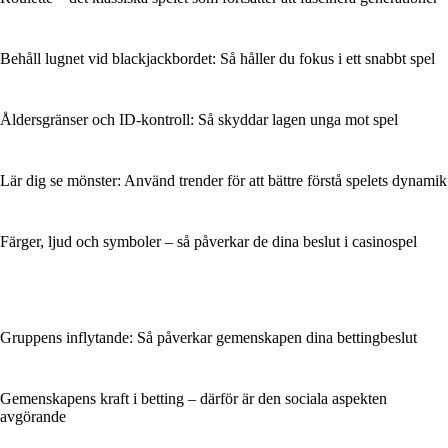
Behåll lugnet vid blackjackbordet: Så håller du fokus i ett snabbt spel
Åldersgränser och ID-kontroll: Så skyddar lagen unga mot spel
Lär dig se mönster: Använd trender för att bättre förstå spelets dynamik
Färger, ljud och symboler – så påverkar de dina beslut i casinospel
Gruppens inflytande: Så påverkar gemenskapen dina bettingbeslut
Gemenskapens kraft i betting – därför är den sociala aspekten
avgörande