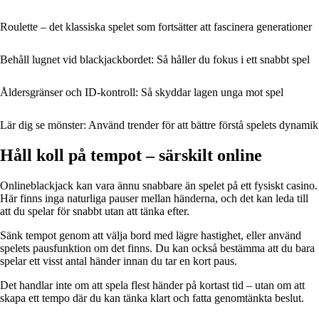
Roulette – det klassiska spelet som fortsätter att fascinera generationer
Behåll lugnet vid blackjackbordet: Så håller du fokus i ett snabbt spel
Åldersgränser och ID-kontroll: Så skyddar lagen unga mot spel
Lär dig se mönster: Använd trender för att bättre förstå spelets dynamik
Håll koll på tempot – särskilt online
Onlineblackjack kan vara ännu snabbare än spelet på ett fysiskt casino.
Här finns inga naturliga pauser mellan händerna, och det kan leda till
att du spelar för snabbt utan att tänka efter.
Sänk tempot genom att välja bord med lägre hastighet, eller använd
spelets pausfunktion om det finns. Du kan också bestämma att du bara
spelar ett visst antal händer innan du tar en kort paus.
Det handlar inte om att spela flest händer på kortast tid – utan om att
skapa ett tempo där du kan tänka klart och fatta genomtänkta beslut.