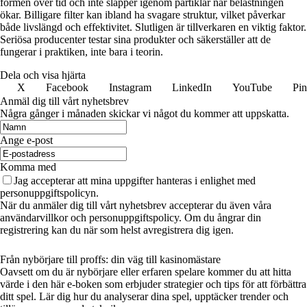
formen över tid och inte släpper igenom partiklar när belastningen
ökar. Billigare filter kan ibland ha svagare struktur, vilket påverkar
både livslängd och effektivitet. Slutligen är tillverkaren en viktig faktor.
Seriösa producenter testar sina produkter och säkerställer att de
fungerar i praktiken, inte bara i teorin.
Dela och visa hjärta
X
Facebook
Instagram
LinkedIn
YouTube
Pin
Anmäl dig till vårt nyhetsbrev
Några gånger i månaden skickar vi något du kommer att uppskatta.
Ange e-post
Komma med
Jag accepterar att mina uppgifter hanteras i enlighet med
personuppgiftspolicyn.
När du anmäler dig till vårt nyhetsbrev accepterar du även våra
användarvillkor och personuppgiftspolicy. Om du ångrar din
registrering kan du när som helst avregistrera dig igen.
Från nybörjare till proffs: din väg till kasinomästare
Oavsett om du är nybörjare eller erfaren spelare kommer du att hitta
värde i den här e-boken som erbjuder strategier och tips för att förbättra
ditt spel. Lär dig hur du analyserar dina spel, upptäcker trender och