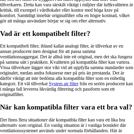
tillverkaren. Detta kan vara särskilt viktigt i miljöer där luftkvaliteten är
kritisk, till exempel i vårdlokaler eller kontor med höga krav på
komfort. Samtidigt innebär originalfilter ofta en högre kostnad, vilket
gör att många användare börjar se sig om efter alternativ.
Vad är ett kompatibelt filter?
Ett kompatibelt filter, ibland kallat analogt filter, är tillverkat av en
annan producent men designat för att passa samma
ventilationsaggregat. Det är alltså inte ett original, men det ska fungera
på samma sätt i praktiken. Kvaliteten på kompatibla filter kan variera.
Vissa tillverkare lägger stor vikt vid att uppfylla samma standarder som
originalet, medan andra fokuserar mer på pris än prestanda. Det är
därför viktigt att inte bedöma alla kompatibla filter som en enhetlig
kategori. Ett väl tillverkat
System air filter
från en seriös producent kan
i många fall leverera likvärdig filtrering och passform som ett
originalfilter.
När kan kompatibla filter vara ett bra val?
Det finns flera situationer där kompatibla filter kan vara ett lika bra
alternativ som original. En vanlig situation är i vanliga bostäder där
ventilationssystemet används under normala förhållanden. Här är