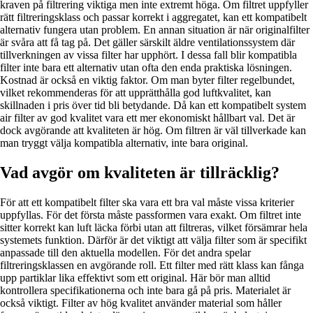
kraven på filtrering viktiga men inte extremt höga. Om filtret uppfyller
rätt filtreringsklass och passar korrekt i aggregatet, kan ett kompatibelt
alternativ fungera utan problem. En annan situation är när originalfilter
är svåra att få tag på. Det gäller särskilt äldre ventilationssystem där
tillverkningen av vissa filter har upphört. I dessa fall blir kompatibla
filter inte bara ett alternativ utan ofta den enda praktiska lösningen.
Kostnad är också en viktig faktor. Om man byter filter regelbundet,
vilket rekommenderas för att upprätthålla god luftkvalitet, kan
skillnaden i pris över tid bli betydande. Då kan ett kompatibelt system
air filter av god kvalitet vara ett mer ekonomiskt hållbart val. Det är
dock avgörande att kvaliteten är hög. Om filtren är väl tillverkade kan
man tryggt välja kompatibla alternativ, inte bara original.
Vad avgör om kvaliteten är tillräcklig?
För att ett kompatibelt filter ska vara ett bra val måste vissa kriterier
uppfyllas. För det första måste passformen vara exakt. Om filtret inte
sitter korrekt kan luft läcka förbi utan att filtreras, vilket försämrar hela
systemets funktion. Därför är det viktigt att välja filter som är specifikt
anpassade till den aktuella modellen. För det andra spelar
filtreringsklassen en avgörande roll. Ett filter med rätt klass kan fånga
upp partiklar lika effektivt som ett original. Här bör man alltid
kontrollera specifikationerna och inte bara gå på pris. Materialet är
också viktigt. Filter av hög kvalitet använder material som håller