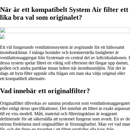
När är ett kompatibelt System Air filter ett
lika bra val som originalet?
Ett väl fungerande ventilationssystem är avgörande för ett hälsosamt
inomhusklimat. I många bostäder och kommersiella fastigheter är
ventilationsaggregat från Systemair en central del av luftcirkulationen. I
dessa system spelar filtret en viktig roll eftersom det fångar upp damm,
pollen och andra partiklar innan luften når inomhusmiljön. När det är
dags att byta filter uppstår ofta frågan om man ska välja original eller
ett kompatibelt alternativ.
Vad innebär ett originalfilter?
Originalfilter tillverkas av samma producent som ventilationsaggregatet
eller enligt deras specifikationer. Det innebär att filtret är exakt anpassat
till en viss modell. Mått, material och filtreringsklass är noggrant
definierade för att säkerställa att systemet fungerar som avsett. En av de
största fördelarna med originalfilter är förutsägbarhet. Man vet vad man
får, och det finns en trygghet i att filtret uppfyller alla krav från