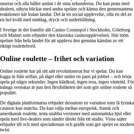
snurrar och alla håller andan i de sista sekunderna. Du kan prata med
dealern, utbyta blickar med andra spelare och känna den gemensamma
reaktionen när kulan landar. Det är en social upplevelse, ofta en del av
en hel kväll med middag, dryck och underhållning.
I Sverige är det framför allt Casino Cosmopol i Stockholm, Göteborg
och Malmö som erbjuder den klassiska casinoupplevelsen. Här möts
spelare från hela landet för att uppleva den genuina känslan av ett
riktigt roulettebord.
Online roulette – frihet och variation
Online roulette har på sitt sätt revolutionerat hur vi spelar. Du kan
logga in från soffan, på tåget eller under en paus på jobbet – och börja
spela på några sekunder. Ingen klädkod, ingen resa, ingen väntetid. För
många svenskar är just den flexibiliteten det som gör online roulette så
populärt.
De digitala plattformarna erbjuder dessutom en variation som få fysiska
casinon kan matcha. Du kan välja mellan europeisk, fransk och
amerikansk roulette, testa snabba versioner med automatiska hjul eller
spela med live-dealers som sänder direkt från ett studio. Vissa sajter
erbjuder till och med specialteman och grafik som ger spelet en modern
twist.