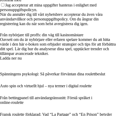
Jag accepterar att mina uppgifter hanteras i enlighet med
personuppgiftspolicyn.
När du anmäler dig till vårt nyhetsbrev accepterar du även våra
användarvillkor och personuppgiftspolicy. Om du ångrar din
registrering kan du när som helst avregistrera dig igen.
Från nybörjare till proffs: din väg till kasinomästare
Oavsett om du är nybörjare eller erfaren spelare kommer du att hitta
värde i den här e-boken som erbjuder strategier och tips för att förbättra
ditt spel. Lär dig hur du analyserar dina spel, upptäcker trender och
tillämpar avancerade tekniker.
Ladda ner nu
Spänningens psykologi: Så påverkar förväntan dina roulettbeslut
Auto spin och virtuellt hjul – nya termer i digital roulette
Från bettingpanel till användargränssnitt: Förstå språket i
online‑roulette
Fransk roulette förklarad: Vad “La Partage” och “En Prison” betyder