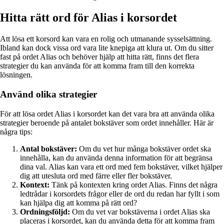
Hitta rätt ord för Alias i korsordet
Att lösa ett korsord kan vara en rolig och utmanande sysselsättning.
Ibland kan dock vissa ord vara lite knepiga att klura ut. Om du sitter
fast på ordet Alias och behöver hjälp att hitta rätt, finns det flera
strategier du kan använda för att komma fram till den korrekta
lösningen.
Använd olika strategier
För att lösa ordet Alias i korsordet kan det vara bra att använda olika
strategier beroende på antalet bokstäver som ordet innehåller. Här är
några tips:
Antal bokstäver:
Om du vet hur många bokstäver ordet ska
innehålla, kan du använda denna information för att begränsa
dina val. Alias kan vara ett ord med fem bokstäver, vilket hjälper
dig att utesluta ord med färre eller fler bokstäver.
Kontext:
Tänk på kontexten kring ordet Alias. Finns det några
ledtrådar i korsordets frågor eller de ord du redan har fyllt i som
kan hjälpa dig att komma på rätt ord?
Ordningsföljd:
Om du vet var bokstäverna i ordet Alias ska
placeras i korsordet, kan du använda detta för att komma fram