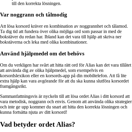
till den korrekta lösningen.
Var noggrann och tålmodig
Att lösa korsord kräver en kombination av noggrannhet och tålamod.
Ta dig tid att fundera över olika möjliga ord som passar in med de
bokstäver du redan har. Ibland kan det vara till hjälp att skriva ner
bokstäverna och leka med olika kombinationer.
Använd hjälpmedel om det behövs
Om du verkligen har svårt att hitta rätt ord för Alias kan det vara tillåtet
att använda dig av olika hjälpmedel, som exempelvis en
korsordslexikon eller en korsords-app på din mobiltelefon. Att få lite
extra hjälp kan vara avgörande för att du ska kunna slutföra korsordet
framgångsrikt.
Sammanfattningsvis är nyckeln till att lösa ordet Alias i ditt korsord att
vara metodisk, noggrann och envis. Genom att använda olika strategier
och inte ge upp kommer du snart att hitta den korrekta lösningen och
kunna fortsätta njuta av ditt korsord!
Vad betyder ordet Alias?