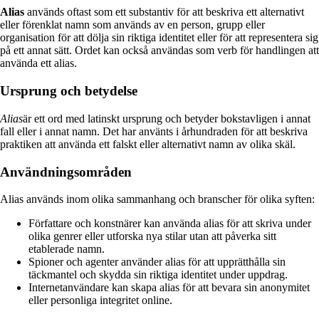
Alias
används oftast som ett substantiv för att beskriva ett alternativt
eller förenklat namn som används av en person, grupp eller
organisation för att dölja sin riktiga identitet eller för att representera sig
på ett annat sätt. Ordet kan också användas som verb för handlingen att
använda ett alias.
Ursprung och betydelse
Alias
är ett ord med latinskt ursprung och betyder bokstavligen i annat
fall eller i annat namn. Det har använts i århundraden för att beskriva
praktiken att använda ett falskt eller alternativt namn av olika skäl.
Användningsområden
Alias används inom olika sammanhang och branscher för olika syften:
Författare och konstnärer kan använda alias för att skriva under
olika genrer eller utforska nya stilar utan att påverka sitt
etablerade namn.
Spioner och agenter använder alias för att upprätthålla sin
täckmantel och skydda sin riktiga identitet under uppdrag.
Internetanvändare kan skapa alias för att bevara sin anonymitet
eller personliga integritet online.