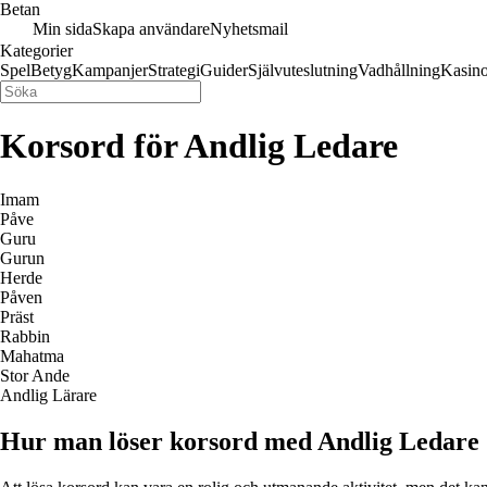
Betan
Min sida
Skapa användare
Nyhetsmail
Kategorier
Spel
Betyg
Kampanjer
Strategi
Guider
Självuteslutning
Vadhållning
Kasin
Korsord för Andlig Ledare
Imam
Påve
Guru
Gurun
Herde
Påven
Präst
Rabbin
Mahatma
Stor Ande
Andlig Lärare
Hur man löser korsord med Andlig Ledare