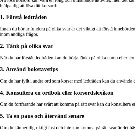
Att lösa korsord kan vara en rolig och utmanande aktivitet, men det kan
hjälpa dig att lösa ditt korsord:
1. Förstå ledtråden
Innan du börjar fundera på olika svar är det viktigt att förstå innebörde
inom andliga frågor.
2. Tänk på olika svar
När du har förstått ledtråden kan du börja tänka på olika namn eller te
3. Använd bokstavstips
Om du har fyllt i andra ord som korsar med ledtråden kan du använda de
4. Konsultera en ordbok eller korsordslexikon
Om du fortfarande har svårt att komma på rätt svar kan du konsultera en 
5. Ta en paus och återvänd senare
Om du känner dig riktigt fast och inte kan komma på rätt svar är det bäst