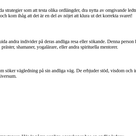
strategier som att testa olika ordlängder, dra nytta av omgivande ledtr
ch kom ihåg att det är en del av nöjet att klura ut det korrekta svaret!
da andra individer på deras andliga resa eller sökande. Denna person ha
präster, shamaner, yogalärare, eller andra spirituella mentorer.
söker vägledning på sin andliga väg. De erbjuder stöd, visdom och insikt
niversum.