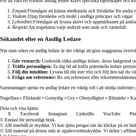
För att vara en effektiv andlig ledare krävs specifika egenskaper och k
Empati:
Förmågan att känna medkänsla och förståelse för andra 
Visdom:
Djup förståelse och insikt i andliga principer och vägar.
Lyhördhet:
Förmågan att lyssna aktivt och uppmärksamt på andra
Respekt:
Att respektera varje individ som unik och värdefull.
Sökandet efter en Andlig Ledare
När man söker en andlig ledare är det viktigt att göra noggranna övervägan
Gör research:
Undersök olika andliga ledare, deras bakgrund oc
Träffa personligen:
Ta dig tid att träffa potentiella ledare pers
Följ din intuition:
Lyssna till din inre röst och följ den när du vä
Fråga om referenser:
Be om referenser eller rekommendationer 
Sammantaget spelar en andlig ledare en viktig roll i att stödja individer
Nagelfara
•
Flödande
•
Gemytlig
•
Gry
•
Obetydlighet
•
Bilmärke
•
Ka
Dela och visa hjärta
X
Facebook
Instagram
LinkedIn
YouTube
Pin
© Endast för personligt bruk.
© Allt innehåll är skyddat. Vi kan tjäna pengar när du klickar på en län
© Allt material på denna sida är upphovsrättsskyddat. Vi deltar i affilia