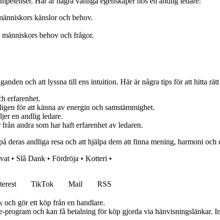
ompetenser. Här är några vanliga egenskaper hos en andlig ledare:
människors känslor och behov.
 människors behov och frågor.
den och att lyssna till ens intuition. Här är några tips för att hitta rätt
h erfarenhet.
onligen för att känna av energin och samstämmighet.
ljer en andlig ledare.
från andra som har haft erfarenhet av ledaren.
 på deras andliga resa och att hjälpa dem att finna mening, harmoni och dj
vat
•
Slå Dank
•
Fördröja
•
Kotteri
•
terest
TikTok
Mail
RSS
k och gör ett köp från en handlare.
te-program och kan få betalning för köp gjorda via hänvisningslänkar. Inn