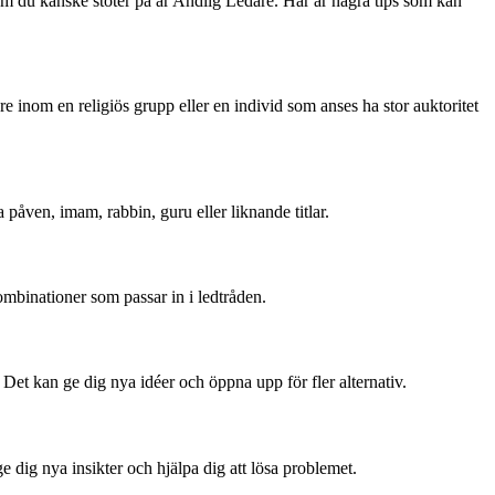
som du kanske stöter på är Andlig Ledare. Här är några tips som kan
re inom en religiös grupp eller en individ som anses ha stor auktoritet
påven, imam, rabbin, guru eller liknande titlar.
mbinationer som passar in i ledtråden.
 Det kan ge dig nya idéer och öppna upp för fler alternativ.
e dig nya insikter och hjälpa dig att lösa problemet.