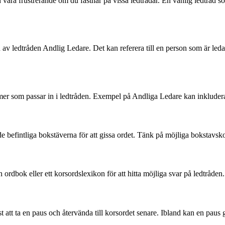
 vara frustrerande om du fastnar på vissa ledtrådar. En vanlig ledtråd 
n av ledtråden Andlig Ledare. Det kan referera till en person som är leda
rmer som passar in i ledtråden. Exempel på Andliga Ledare kan inkludera 
 befintliga bokstäverna för att gissa ordet. Tänk på möjliga bokstavsko
ordbok eller ett korsordslexikon för att hitta möjliga svar på ledtråden.
 att ta en paus och återvända till korsordet senare. Ibland kan en paus g