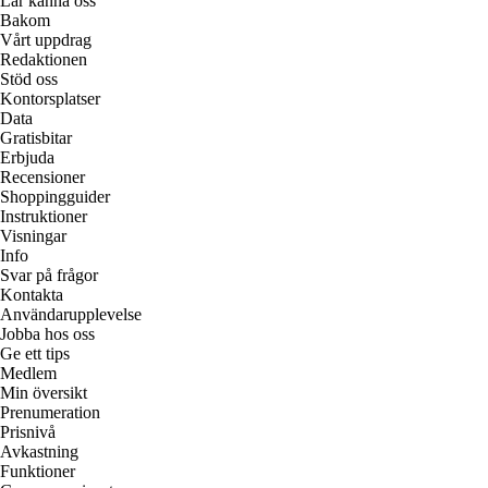
Lär känna oss
Bakom
Vårt uppdrag
Redaktionen
Stöd oss
Kontorsplatser
Data
Gratisbitar
Erbjuda
Recensioner
Shoppingguider
Instruktioner
Visningar
Info
Svar på frågor
Kontakta
Användarupplevelse
Jobba hos oss
Ge ett tips
Medlem
Min översikt
Prenumeration
Prisnivå
Avkastning
Funktioner