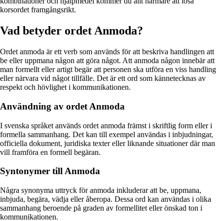
kombinationer och hjälpmedel kommer du allt närmare att lösa
korsordet framgångsrikt.
Vad betyder ordet Anmoda?
Ordet anmoda är ett verb som används för att beskriva handlingen att
be eller uppmana någon att göra något. Att anmoda någon innebär att
man formellt eller artigt begär att personen ska utföra en viss handling
eller närvara vid något tillfälle. Det är ett ord som kännetecknas av
respekt och hövlighet i kommunikationen.
Användning av ordet Anmoda
I svenska språket används ordet anmoda främst i skriftlig form eller i
formella sammanhang. Det kan till exempel användas i inbjudningar,
officiella dokument, juridiska texter eller liknande situationer där man
vill framföra en formell begäran.
Syntonymer till Anmoda
Några synonyma uttryck för anmoda inkluderar att be, uppmana,
inbjuda, begära, vädja eller åberopa. Dessa ord kan användas i olika
sammanhang beroende på graden av formellitet eller önskad ton i
kommunikationen.