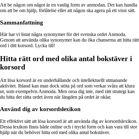
Att be någon om något är en vanlig form av anmodan. Det kan handla
om att be om hjälp, förlåtelse eller att någon ska agera på ett visst sätt.
Sammanfattning
Här har vi listat några synonymer för det svenska ordet Anmoda.
Genom att använda olika synonymer kan du öka chanserna att hitta rätt
ord i ditt korsord. Lycka till!
Hitta rätt ord med olika antal bokstäver i
korsord
Att lösa korsord är en underhållande och intellektuellt utmanande
aktivitet. Ibland kan man dock stöta på ord som verkar svåra att klura
ut, som exempelvis Anmoda. Men oroa dig inte, med rätt strategi kan
du hitta det rätta ordet även när längden på ordet är oklar.
Använd dig av korsordslexikon
Ett effektivt sätt att lösa korsord är att använda dig av korsordslexikon.
Dessa lexikon finns både online och i tryckt form och kan vara till stor
hjälp när du behöver hitta ord med olika antal bokstäver.