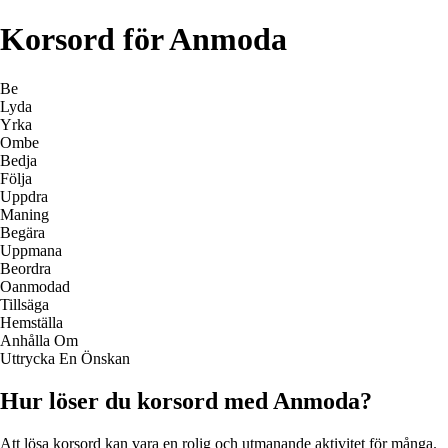
Korsord för Anmoda
Be
Lyda
Yrka
Ombe
Bedja
Följa
Uppdra
Maning
Begära
Uppmana
Beordra
Oanmodad
Tillsäga
Hemställa
Anhålla Om
Uttrycka En Önskan
Hur löser du korsord med Anmoda?
Att lösa korsord kan vara en rolig och utmanande aktivitet för många.