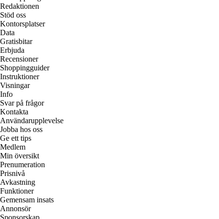
Redaktionen
Stöd oss
Kontorsplatser
Data
Gratisbitar
Erbjuda
Recensioner
Shoppingguider
Instruktioner
Visningar
Info
Svar på frågor
Kontakta
Användarupplevelse
Jobba hos oss
Ge ett tips
Medlem
Min översikt
Prenumeration
Prisnivå
Avkastning
Funktioner
Gemensam insats
Annonsör
Sponsorskap