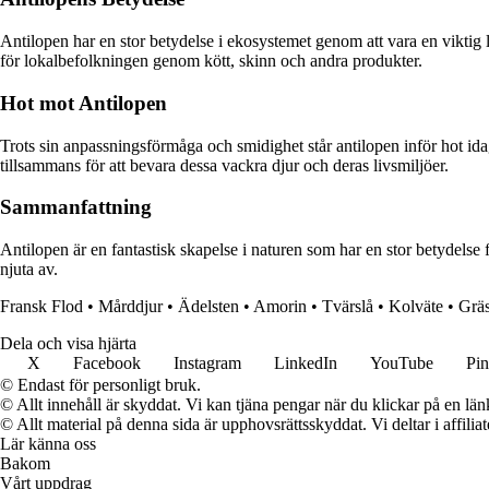
Antilopen har en stor betydelse i ekosystemet genom att vara en viktig l
för lokalbefolkningen genom kött, skinn och andra produkter.
Hot mot Antilopen
Trots sin anpassningsförmåga och smidighet står antilopen inför hot idag.
tillsammans för att bevara dessa vackra djur och deras livsmiljöer.
Sammanfattning
Antilopen är en fantastisk skapelse i naturen som har en stor betydelse 
njuta av.
Fransk Flod
•
Mårddjur
•
Ädelsten
•
Amorin
•
Tvärslå
•
Kolväte
•
Grä
Dela och visa hjärta
X
Facebook
Instagram
LinkedIn
YouTube
Pin
© Endast för personligt bruk.
© Allt innehåll är skyddat. Vi kan tjäna pengar när du klickar på en län
© Allt material på denna sida är upphovsrättsskyddat. Vi deltar i affilia
Lär känna oss
Bakom
Vårt uppdrag