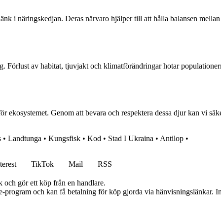
änk i näringskedjan. Deras närvaro hjälper till att hålla balansen mellan
 Förlust av habitat, tjuvjakt och klimatförändringar hotar populationerna
för ekosystemet. Genom att bevara och respektera dessa djur kan vi säker
s
•
Landtunga
•
Kungsfisk
•
Kod
•
Stad I Ukraina
•
Antilop
•
terest
TikTok
Mail
RSS
k och gör ett köp från en handlare.
te-program och kan få betalning för köp gjorda via hänvisningslänkar. Inn