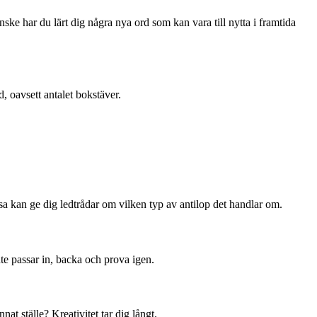
ke har du lärt dig några nya ord som kan vara till nytta i framtida
rd, oavsett antalet bokstäver.
a kan ge dig ledtrådar om vilken typ av antilop det handlar om.
te passar in, backa och prova igen.
nat ställe? Kreativitet tar dig långt.