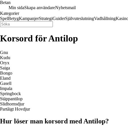
Betan
Min sida
Skapa användare
Nyhetsmail
Kategorier
Spel
Betyg
Kampanjer
Strategi
Guider
Självuteslutning
Vadhållning
Kasin
Korsord för Antilop
Gnu
Kudu
Oryx
Saiga
Bongo
Eland
Gasell
Impala
Springbock
Stäppantilop
Slidhornsdjur
Partåigt Hovdjur
Hur löser man korsord med Antilop?