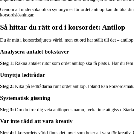
Genom att undersöka olika synonymer för ordet antilop kan du öka din fö
korsordslösningar.
Så hittar du rätt ord i korsordet: Antilop
Du är mitt i korsordsdjurets värld, men ett ord har ställt till det – antilo
Analysera antalet bokstäver
Steg 1:
Räkna antalet rutor som ordet antilop ska få plats i. Har du fem ru
Utnyttja ledtrådar
Steg 2:
Kika på ledtrådarna runt ordet antilop. Ibland kan korsordsmaka
Systematisk gissning
Steg 3:
Om du tror dig veta antilopens namn, tveka inte att gissa. Start
Var inte rädd att vara kreativ
Steg 4:
I korsordets värld finns det inget som heter att vara för kreativ. O