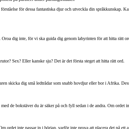
rståelse för dessa fantastiska djur och utveckla din språkkunskap. Kans
p. Oroa dig inte, för vi ska guida dig genom labyrinten för att hitta rätt o
tor? Sex? Eller kanske sju? Det är det första steget att hitta rätt ord.
ren skicka dig små ledtrådar som snabb hovdjur eller bor i Afrika. Dess
a med de bokstäver du är säker på och fyll sedan i de andra. Om ordet in
m ordet inte passar in i början, varför inte prova att placera det på ett an