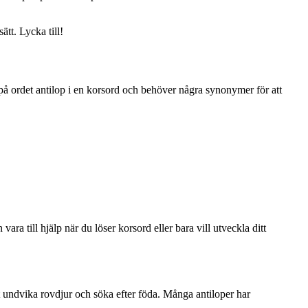
tt. Lycka till!
 på ordet antilop i en korsord och behöver några synonymer för att
ara till hjälp när du löser korsord eller bara vill utveckla ditt
tt undvika rovdjur och söka efter föda. Många antiloper har