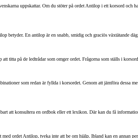
nskarna uppskattar. Om du stöter på ordet Antilop i ett korsord och har 
ntilop betyder. En antilop är en snabb, smidig och graciös växtätande dä
lp att titta på de ledtrådar som omger ordet. Frågorna som ställs i korso
skombinationer som redan är fyllda i korsordet. Genom att jämföra dessa
art att konsultera en ordbok eller ett lexikon. Där kan du få informati
et med ordet Antilop, tveka inte att be om hjälp. Ibland kan en annan per