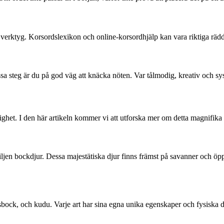
verktyg. Korsordslexikon och online-korsordhjälp kan vara riktiga rädda
ssa steg är du på god väg att knäcka nöten. Var tålmodig, kreativ och sy
ighet. I den här artikeln kommer vi att utforska mer om detta magnifika 
ljen bockdjur. Dessa majestätiska djur finns främst på savanner och öpp
emsbock, och kudu. Varje art har sina egna unika egenskaper och fysiska 