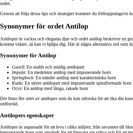
ordet.
Genom att följa dessa tips och strategier kommer du förhoppningsvis kun
Synonymer för ordet Antilop
Antiloper är vackra och eleganta djur och ordet antilop beskriver en gr
komma vidare, så kan vi hjälpa dig. Här är några alternativa ord som 
Synonymer för Antilop
Gasell
: En snabb och smidig antilopart
Impala
: En medelstor antilop med imponerande horn
Springbock
: En mindre antilop med karakteristiska horn
Kudu
: En större antilopart med imponerande spiralformade horn
Oryx
: En antilop med långa, rakade horn
Det finns fler arter av antiloper som du kan utforska för att öka din kuns
ordforråd.
Antilopers egenskaper
Antiloper är anpassade för att leva i olika miljöer, från savanner till 
imponerande horn som används för att försvara sig själva och för att im