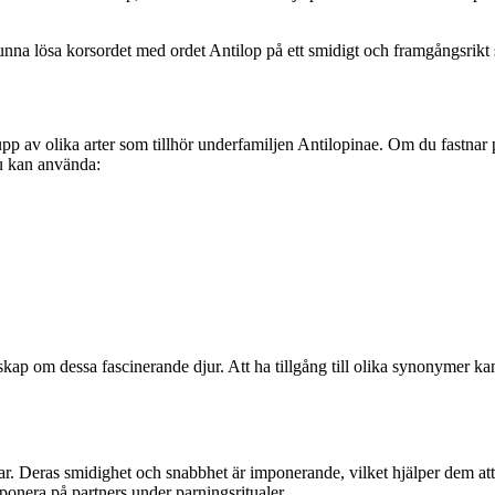
na lösa korsordet med ordet Antilop på ett smidigt och framgångsrikt sä
upp av olika arter som tillhör underfamiljen Antilopinae. Om du fastnar
du kan använda:
kap om dessa fascinerande djur. Att ha tillgång till olika synonymer kan v
öknar. Deras smidighet och snabbhet är imponerande, vilket hjälper dem a
ponera på partners under parningsritualer.