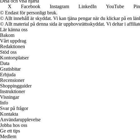
Dela och visa hjärta
X
Facebook
Instagram
LinkedIn
YouTube
Pin
© Endast för personligt bruk.
© Allt innehåll är skyddat. Vi kan tjäna pengar när du klickar på en län
© Allt material på denna sida är upphovsrättsskyddat. Vi deltar i affilia
Lär känna oss
Bakom
Vårt uppdrag
Redaktionen
Stöd oss
Kontorsplatser
Data
Gratisbitar
Erbjuda
Recensioner
Shoppingguider
Instruktioner
Visningar
Info
Svar på frågor
Kontakta
Användarupplevelse
Jobba hos oss
Ge ett tips
Medlem