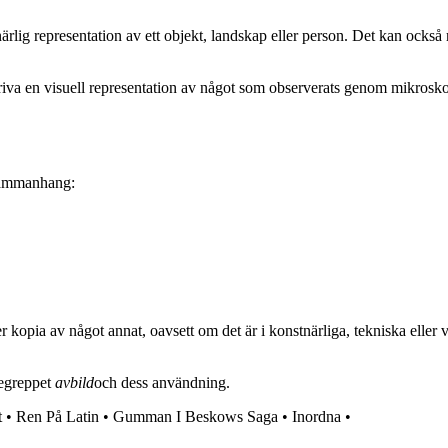
lig representation av ett objekt, landskap eller person. Det kan också re
kriva en visuell representation av något som observerats genom mikroskop 
sammanhang:
ler kopia av något annat, oavsett om det är i konstnärliga, tekniska ell
 begreppet
avbild
och dess användning.
t
•
Ren På Latin
•
Gumman I Beskows Saga
•
Inordna
•