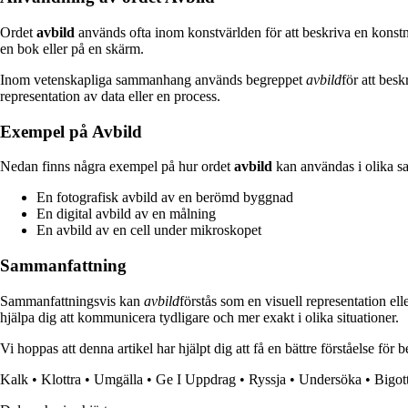
Ordet
avbild
används ofta inom konstvärlden för att beskriva en konstnär
en bok eller på en skärm.
Inom vetenskapliga sammanhang används begreppet
avbild
för att bes
representation av data eller en process.
Exempel på Avbild
Nedan finns några exempel på hur ordet
avbild
kan användas i olika 
En fotografisk avbild av en berömd byggnad
En digital avbild av en målning
En avbild av en cell under mikroskopet
Sammanfattning
Sammanfattningsvis kan
avbild
förstås som en visuell representation el
hjälpa dig att kommunicera tydligare och mer exakt i olika situationer.
Vi hoppas att denna artikel har hjälpt dig att få en bättre förståelse för
Kalk
•
Klottra
•
Umgälla
•
Ge I Uppdrag
•
Ryssja
•
Undersöka
•
Bigot