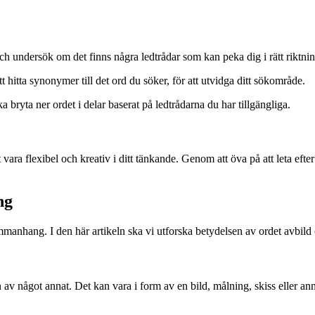
h undersök om det finns några ledtrådar som kan peka dig i rätt riktnin
tt hitta synonymer till det ord du söker, för att utvidga ditt sökområde.
bryta ner ordet i delar baserat på ledtrådarna du har tillgängliga.
tt vara flexibel och kreativ i ditt tänkande. Genom att öva på att leta ef
ng
manhang. I den här artikeln ska vi utforska betydelsen av ordet avbild
 av något annat. Det kan vara i form av en bild, målning, skiss eller an