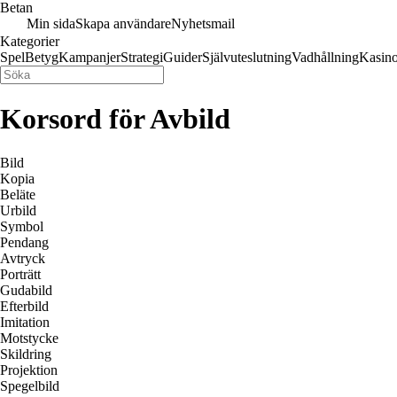
Betan
Min sida
Skapa användare
Nyhetsmail
Kategorier
Spel
Betyg
Kampanjer
Strategi
Guider
Självuteslutning
Vadhållning
Kasin
Korsord för Avbild
Bild
Kopia
Beläte
Urbild
Symbol
Pendang
Avtryck
Porträtt
Gudabild
Efterbild
Imitation
Motstycke
Skildring
Projektion
Spegelbild