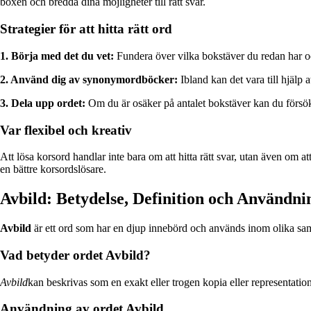
boxen och bredda dina möjligheter till rätt svar.
Strategier för att hitta rätt ord
1. Börja med det du vet:
Fundera över vilka bokstäver du redan har oc
2. Använd dig av synonymordböcker:
Ibland kan det vara till hjälp a
3. Dela upp ordet:
Om du är osäker på antalet bokstäver kan du försöka 
Var flexibel och kreativ
Att lösa korsord handlar inte bara om att hitta rätt svar, utan även om a
en bättre korsordslösare.
Avbild: Betydelse, Definition och Användni
Avbild
är ett ord som har en djup innebörd och används inom olika sam
Vad betyder ordet Avbild?
Avbild
kan beskrivas som en exakt eller trogen kopia eller representation
Användning av ordet Avbild