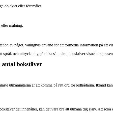
a objektet eller föremålet.
 eller målning.
tation av något, vanligtvis använd för att förmedla information på ett visu
pråk och uttrycka dig på olika sätt när du beskriver visuella represent
a antal bokstäver
aste utmaningarna är att komma på rätt ord för ledtrådarna. Ibland kan de
 bokstäver det innehåller, kan det vara bra att utmana dig själv. Att söka