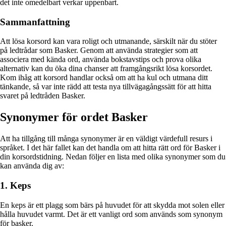
det inte omedelbart verkar uppenbart.
Sammanfattning
Att lösa korsord kan vara roligt och utmanande, särskilt när du stöter
på ledtrådar som Basker. Genom att använda strategier som att
associera med kända ord, använda bokstavstips och prova olika
alternativ kan du öka dina chanser att framgångsrikt lösa korsordet.
Kom ihåg att korsord handlar också om att ha kul och utmana ditt
tänkande, så var inte rädd att testa nya tillvägagångssätt för att hitta
svaret på ledtråden Basker.
Synonymer för ordet Basker
Att ha tillgång till många synonymer är en väldigt värdefull resurs i
språket. I det här fallet kan det handla om att hitta rätt ord för Basker i
din korsordstidning. Nedan följer en lista med olika synonymer som du
kan använda dig av:
1. Keps
En keps är ett plagg som bärs på huvudet för att skydda mot solen eller
hålla huvudet varmt. Det är ett vanligt ord som används som synonym
för basker.