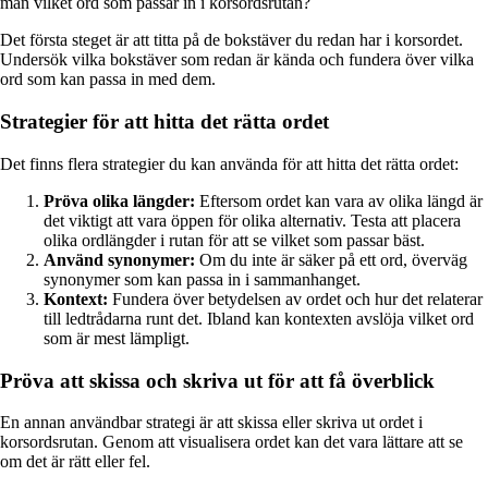
man vilket ord som passar in i korsordsrutan?
Det första steget är att titta på de bokstäver du redan har i korsordet.
Undersök vilka bokstäver som redan är kända och fundera över vilka
ord som kan passa in med dem.
Strategier för att hitta det rätta ordet
Det finns flera strategier du kan använda för att hitta det rätta ordet:
Pröva olika längder:
Eftersom ordet kan vara av olika längd är
det viktigt att vara öppen för olika alternativ. Testa att placera
olika ordlängder i rutan för att se vilket som passar bäst.
Använd synonymer:
Om du inte är säker på ett ord, överväg
synonymer som kan passa in i sammanhanget.
Kontext:
Fundera över betydelsen av ordet och hur det relaterar
till ledtrådarna runt det. Ibland kan kontexten avslöja vilket ord
som är mest lämpligt.
Pröva att skissa och skriva ut för att få överblick
En annan användbar strategi är att skissa eller skriva ut ordet i
korsordsrutan. Genom att visualisera ordet kan det vara lättare att se
om det är rätt eller fel.