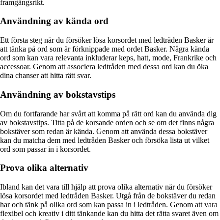
framgångsrikt.
Användning av kända ord
Ett första steg när du försöker lösa korsordet med ledtråden Basker är
att tänka på ord som är förknippade med ordet Basker. Några kända
ord som kan vara relevanta inkluderar keps, hatt, mode, Frankrike och
accessoar. Genom att associera ledtråden med dessa ord kan du öka
dina chanser att hitta rätt svar.
Användning av bokstavstips
Om du fortfarande har svårt att komma på rätt ord kan du använda dig
av bokstavstips. Titta på de korsande orden och se om det finns några
bokstäver som redan är kända. Genom att använda dessa bokstäver
kan du matcha dem med ledtråden Basker och försöka lista ut vilket
ord som passar in i korsordet.
Prova olika alternativ
Ibland kan det vara till hjälp att prova olika alternativ när du försöker
lösa korsordet med ledtråden Basker. Utgå från de bokstäver du redan
har och tänk på olika ord som kan passa in i ledtråden. Genom att vara
flexibel och kreativ i ditt tänkande kan du hitta det rätta svaret även om