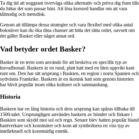
Ta dig tid att noggrant överväga olika alternativ och pröva dig fram tills
du hittar det som passar bäst. Att lösa korsord handlar om att vara
tålmodig och metodisk.
Genom att tillämpa dessa strategier och vara flexibel med olika antal
bokstäver kan du öka dina chanser att hitta det rätta ordet, oavsett om
det gäller Basker eller något annat ord.
Vad betyder ordet Basker?
Basker är en term som används för att beskriva en specifik typ av
huvudbonad. Baskern är en rund, platt hatt med en liten uppvikt kant
runt om. Den har sitt ursprung i Baskien, en region i norra Spanien och
sydvästra Frankrike. Baskern är en ikonisk hatt som genom historien
har blivit populär inom olika kulturer och sammanhang.
Historia
Baskern har en lång historia och dess ursprung kan spåras tillbaka till
1500-talet. Ursprungligen användes baskern av bönder och fiskare i
Baskien som skydd mot sol och regn. Senare blev hatten populär bland
hantverkare och konstnärer och kom att symbolisera en viss typ av
intellektuell och konstnärlig estetik.