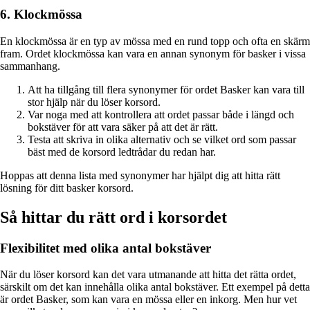
6. Klockmössa
En klockmössa är en typ av mössa med en rund topp och ofta en skärm
fram. Ordet klockmössa kan vara en annan synonym för basker i vissa
sammanhang.
Att ha tillgång till flera synonymer för ordet Basker kan vara till
stor hjälp när du löser korsord.
Var noga med att kontrollera att ordet passar både i längd och
bokstäver för att vara säker på att det är rätt.
Testa att skriva in olika alternativ och se vilket ord som passar
bäst med de korsord ledtrådar du redan har.
Hoppas att denna lista med synonymer har hjälpt dig att hitta rätt
lösning för ditt basker korsord.
Så hittar du rätt ord i korsordet
Flexibilitet med olika antal bokstäver
När du löser korsord kan det vara utmanande att hitta det rätta ordet,
särskilt om det kan innehålla olika antal bokstäver. Ett exempel på detta
är ordet Basker, som kan vara en mössa eller en inkorg. Men hur vet