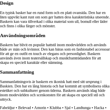
Design
En typisk basker har en rund form och en platt ovansida. Den har en
liten uppvikt kant runt om som ger hatten dess karakteristiska utseende.
Baskern kan vara tillverkad i olika material som ull, bomull eller läder
och finns i olika färger och mönster.
Användningsområden
Baskern har blivit en populär hattstil inom modevärlden och används
både av män och kvinnor. Den kan bäras som en fashionabel accessoar
för att ge en outfit en touch av elegans och personlighet. Baskern
används även inom teatersällskap och musikframträdanden för att
skapa en speciell karaktär eller stämning.
Sammanfattning
Sammanfattningsvis är baskern en ikonisk hatt med sitt ursprung i
Baskien. Den har en lång historia och har kommit att symbolisera olika
estetiker och subkulturer genom tiderna. Baskern används idag både
inom modevärlden och scenkonsten för att skapa en speciell stil och
uttryck.
Fabeldjur
•
Belevad
•
Amorin
•
Klubba
•
Sjal
•
Landtunga
•
Hacka
•