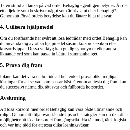
Ta en stund att tänka på vad ordet Behaglig egentligen betyder. Är det
ett adjektiv som beskriver något som är trivsamt eller behagligt?
Genom att förstå ordets betydelse kan du lättare hitta rätt svar.
4. Utilisera hjälpmedel
Om du fortfarande har svårt att lösa ledtrådar med ordet Behaglig kan
du använda dig av olika hjälpmedel såsom korsordslexikon eller
korsordsappar. Dessa verktyg kan ge dig synonymer eller andra
liknande ord som kan passa in bättre i sammanhanget.
5. Prova dig fram
Ibland kan det vara en bra idé att helt enkelt prova olika möjliga
lösningar för att se vad som passar bäst. Genom att testa dig fram kan
du successivt närma dig rätt svar och fullborda korsordet.
Avslutning
Att lösa korsord med ordet Behaglig kan vara både utmanande och
roligt. Genom att följa ovanstående tips och strategier kan du öka dina
möjligheter att lösa korsordet framgångsrikt. Ha tålamod, tänk logiskt
och var inte rädd för att testa olika lösningsvägar.