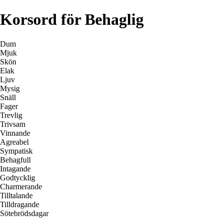
Korsord för Behaglig
Dum
Mjuk
Skön
Elak
Ljuv
Mysig
Snäll
Fager
Trevlig
Trivsam
Vinnande
Agreabel
Sympatisk
Behagfull
Intagande
Godtycklig
Charmerande
Tilltalande
Tilldragande
Sötebrödsdagar