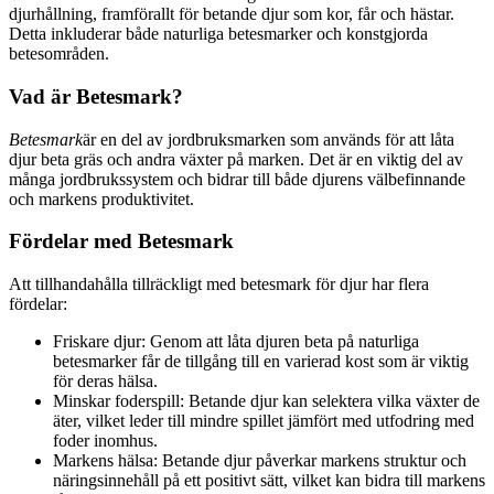
djurhållning, framförallt för betande djur som kor, får och hästar.
Detta inkluderar både naturliga betesmarker och konstgjorda
betesområden.
Vad är Betesmark?
Betesmark
är en del av jordbruksmarken som används för att låta
djur beta gräs och andra växter på marken. Det är en viktig del av
många jordbrukssystem och bidrar till både djurens välbefinnande
och markens produktivitet.
Fördelar med Betesmark
Att tillhandahålla tillräckligt med betesmark för djur har flera
fördelar:
Friskare djur: Genom att låta djuren beta på naturliga
betesmarker får de tillgång till en varierad kost som är viktig
för deras hälsa.
Minskar foderspill: Betande djur kan selektera vilka växter de
äter, vilket leder till mindre spillet jämfört med utfodring med
foder inomhus.
Markens hälsa: Betande djur påverkar markens struktur och
näringsinnehåll på ett positivt sätt, vilket kan bidra till markens