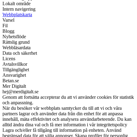
Lokalt område
Intern navigering
Webbplatskarta
Varsel
Fil
Blogg
Nyhetsflöde
Rättslig grund
Webbläsardata
Data och säkerhet
Licens
Avtalsvillkor
Tillgänglighet
Ansvarighet
Betan.se
Mer Digitalt
hej@merdigitalt.se
Genom att fortsätta accepterar du att vi använder cookies för statistik
och anpassning.
När du besöker vår webbplats samtycker du till att vi och våra
partners lagrar och använder data från din enhet för att anpassa
innehåll, mäta effektivitet och analysera användarbeteende. Du kan
alltid ändra dina val och få mer information i vår integritetspolicy
Lagra och/eller få tillgång till information på enheten. Använd
begränsad data för att välja annonser. Skapa profiler för personlig