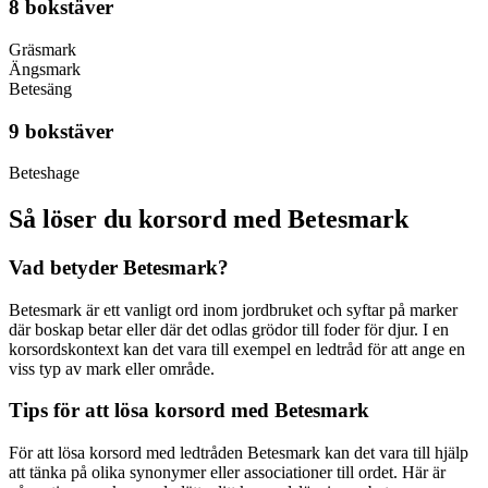
8 bokstäver
Gräsmark
Ängsmark
Betesäng
9 bokstäver
Beteshage
Så löser du korsord med Betesmark
Vad betyder Betesmark?
Betesmark är ett vanligt ord inom jordbruket och syftar på marker
där boskap betar eller där det odlas grödor till foder för djur. I en
korsordskontext kan det vara till exempel en ledtråd för att ange en
viss typ av mark eller område.
Tips för att lösa korsord med Betesmark
För att lösa korsord med ledtråden Betesmark kan det vara till hjälp
att tänka på olika synonymer eller associationer till ordet. Här är