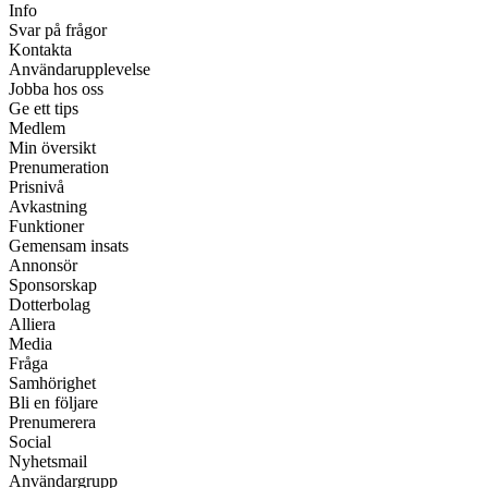
Info
Svar på frågor
Kontakta
Användarupplevelse
Jobba hos oss
Ge ett tips
Medlem
Min översikt
Prenumeration
Prisnivå
Avkastning
Funktioner
Gemensam insats
Annonsör
Sponsorskap
Dotterbolag
Alliera
Media
Fråga
Samhörighet
Bli en följare
Prenumerera
Social
Nyhetsmail
Användargrupp