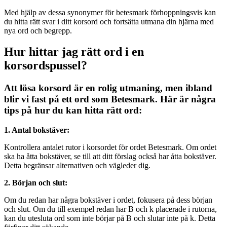
Med hjälp av dessa synonymer för betesmark förhoppningsvis kan
du hitta rätt svar i ditt korsord och fortsätta utmana din hjärna med
nya ord och begrepp.
Hur hittar jag rätt ord i en
korsordspussel?
Att lösa korsord är en rolig utmaning, men ibland
blir vi fast på ett ord som Betesmark. Här är några
tips på hur du kan hitta rätt ord:
1. Antal bokstäver:
Kontrollera antalet rutor i korsordet för ordet Betesmark. Om ordet
ska ha åtta bokstäver, se till att ditt förslag också har åtta bokstäver.
Detta begränsar alternativen och vägleder dig.
2. Början och slut:
Om du redan har några bokstäver i ordet, fokusera på dess början
och slut. Om du till exempel redan har B och k placerade i rutorna,
kan du utesluta ord som inte börjar på B och slutar inte på k. Detta