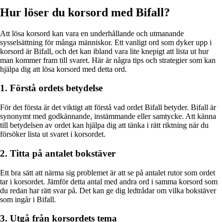
Hur löser du korsord med Bifall?
Att lösa korsord kan vara en underhållande och utmanande
sysselsättning för många människor. Ett vanligt ord som dyker upp i
korsord är Bifall, och det kan ibland vara lite knepigt att lista ut hur
man kommer fram till svaret. Här är några tips och strategier som kan
hjälpa dig att lösa korsord med detta ord.
1. Förstå ordets betydelse
För det första är det viktigt att förstå vad ordet Bifall betyder. Bifall är
synonymt med godkännande, instämmande eller samtycke. Att känna
till betydelsen av ordet kan hjälpa dig att tänka i rätt riktning när du
försöker lista ut svaret i korsordet.
2. Titta på antalet bokstäver
Ett bra sätt att närma sig problemet är att se på antalet rutor som ordet
tar i korsordet. Jämför detta antal med andra ord i samma korsord som
du redan har rätt svar på. Det kan ge dig ledtrådar om vilka bokstäver
som ingår i Bifall.
3. Utgå från korsordets tema