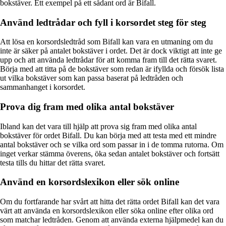
bokstäver. Ett exempel på ett sådant ord är Bifall.
Använd ledtrådar och fyll i korsordet steg för steg
Att lösa en korsordsledtråd som Bifall kan vara en utmaning om du
inte är säker på antalet bokstäver i ordet. Det är dock viktigt att inte ge
upp och att använda ledtrådar för att komma fram till det rätta svaret.
Börja med att titta på de bokstäver som redan är ifyllda och försök lista
ut vilka bokstäver som kan passa baserat på ledtråden och
sammanhanget i korsordet.
Prova dig fram med olika antal bokstäver
Ibland kan det vara till hjälp att prova sig fram med olika antal
bokstäver för ordet Bifall. Du kan börja med att testa med ett mindre
antal bokstäver och se vilka ord som passar in i de tomma rutorna. Om
inget verkar stämma överens, öka sedan antalet bokstäver och fortsätt
testa tills du hittar det rätta svaret.
Använd en korsordslexikon eller sök online
Om du fortfarande har svårt att hitta det rätta ordet Bifall kan det vara
värt att använda en korsordslexikon eller söka online efter olika ord
som matchar ledtråden. Genom att använda externa hjälpmedel kan du