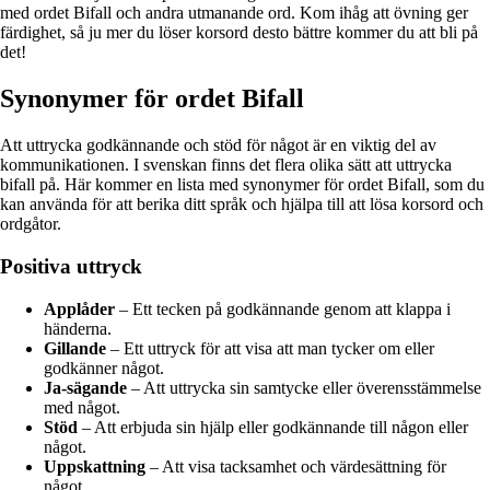
med ordet Bifall och andra utmanande ord. Kom ihåg att övning ger
färdighet, så ju mer du löser korsord desto bättre kommer du att bli på
det!
Synonymer för ordet Bifall
Att uttrycka godkännande och stöd för något är en viktig del av
kommunikationen. I svenskan finns det flera olika sätt att uttrycka
bifall på. Här kommer en lista med synonymer för ordet Bifall, som du
kan använda för att berika ditt språk och hjälpa till att lösa korsord och
ordgåtor.
Positiva uttryck
Applåder
– Ett tecken på godkännande genom att klappa i
händerna.
Gillande
– Ett uttryck för att visa att man tycker om eller
godkänner något.
Ja-sägande
– Att uttrycka sin samtycke eller överensstämmelse
med något.
Stöd
– Att erbjuda sin hjälp eller godkännande till någon eller
något.
Uppskattning
– Att visa tacksamhet och värdesättning för
något.