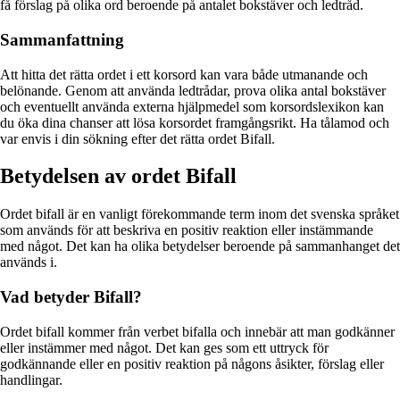
få förslag på olika ord beroende på antalet bokstäver och ledtråd.
Sammanfattning
Att hitta det rätta ordet i ett korsord kan vara både utmanande och
belönande. Genom att använda ledtrådar, prova olika antal bokstäver
och eventuellt använda externa hjälpmedel som korsordslexikon kan
du öka dina chanser att lösa korsordet framgångsrikt. Ha tålamod och
var envis i din sökning efter det rätta ordet Bifall.
Betydelsen av ordet Bifall
Ordet bifall är en vanligt förekommande term inom det svenska språket
som används för att beskriva en positiv reaktion eller instämmande
med något. Det kan ha olika betydelser beroende på sammanhanget det
används i.
Vad betyder Bifall?
Ordet bifall kommer från verbet bifalla och innebär att man godkänner
eller instämmer med något. Det kan ges som ett uttryck för
godkännande eller en positiv reaktion på någons åsikter, förslag eller
handlingar.