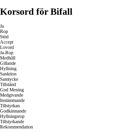
Korsord för Bifall
Ja
Rop
Stöd
Accept
Lovord
Ja-Rop
Medhåll
Gillande
Hyllning
Sanktion
Samtycke
Tillstånd
God Mening
Medgivande
Instämmande
Tillstyrkan
Godkännande
Hyllningsrop
Tillstyrkande
Rekommendation