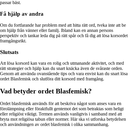
passar bäst.
Få hjälp av andra
Om du fortfarande har problem med att hitta rätt ord, tveka inte att be
om hjälp från vänner eller familj. Ibland kan en annan persons
perspektiv och tankar leda dig på rätt spår och få dig att lösa korsordet
framgångsrikt.
Slutsats
Att lösa korsord kan vara en rolig och utmanande aktivitet, och med
rätt strategier och hjälp kan du snart knäcka även de svåraste orden.
Genom att använda ovanstående tips och vara envist kan du snart lösa
ordet Blasfemisk och slutföra ditt korsord med framgång.
Vad betyder ordet Blasfemisk?
Ordet blasfemisk används för att beskriva något som anses vara en
förolämpning eller föraktfullt gentemot det som betraktas som heligt
eller religiöst viktigt. Termen används vanligtvis i samband med att
bryta mot religiösa tabun eller normer. Här ska vi utforska betydelsen
och användningen av ordet blasfemisk i olika sammanhang.