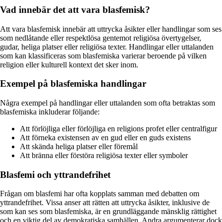
Vad innebär det att vara blasfemisk?
Att vara blasfemisk innebär att uttrycka åsikter eller handlingar som ses
som nedlåtande eller respektlösa gentemot religiösa övertygelser,
gudar, heliga platser eller religiösa texter. Handlingar eller uttalanden
som kan klassificeras som blasfemiska varierar beroende på vilken
religion eller kulturell kontext det sker inom.
Exempel på blasfemiska handlingar
Några exempel på handlingar eller uttalanden som ofta betraktas som
blasfemiska inkluderar följande:
Att förlöjliga eller förlöjliga en religions profet eller centralfigur
Att förneka existensen av en gud eller en guds existens
Att skända heliga platser eller föremål
Att bränna eller förstöra religiösa texter eller symboler
Blasfemi och yttrandefrihet
Frågan om blasfemi har ofta kopplats samman med debatten om
yttrandefrihet. Vissa anser att rätten att uttrycka åsikter, inklusive de
som kan ses som blasfemiska, är en grundläggande mänsklig rättighet
och en viktig del av demokratiska samhällen. Andra argumenterar dock