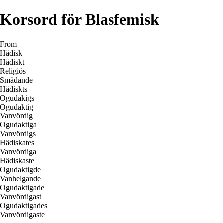
Korsord för Blasfemisk
From
Hädisk
Hädiskt
Religiös
Smädande
Hädiskts
Ogudakigs
Ogudaktig
Vanvördig
Ogudaktiga
Vanvördigs
Hädiskates
Vanvördiga
Hädiskaste
Ogudaktigde
Vanhelgande
Ogudaktigade
Vanvördigast
Ogudaktigades
Vanvördigaste