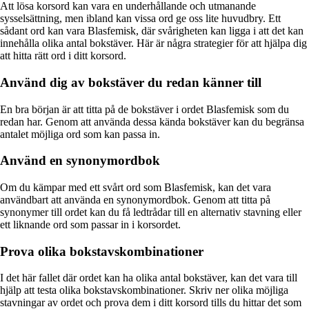
Att lösa korsord kan vara en underhållande och utmanande
sysselsättning, men ibland kan vissa ord ge oss lite huvudbry. Ett
sådant ord kan vara Blasfemisk, där svårigheten kan ligga i att det kan
innehålla olika antal bokstäver. Här är några strategier för att hjälpa dig
att hitta rätt ord i ditt korsord.
Använd dig av bokstäver du redan känner till
En bra början är att titta på de bokstäver i ordet Blasfemisk som du
redan har. Genom att använda dessa kända bokstäver kan du begränsa
antalet möjliga ord som kan passa in.
Använd en synonymordbok
Om du kämpar med ett svårt ord som Blasfemisk, kan det vara
användbart att använda en synonymordbok. Genom att titta på
synonymer till ordet kan du få ledtrådar till en alternativ stavning eller
ett liknande ord som passar in i korsordet.
Prova olika bokstavskombinationer
I det här fallet där ordet kan ha olika antal bokstäver, kan det vara till
hjälp att testa olika bokstavskombinationer. Skriv ner olika möjliga
stavningar av ordet och prova dem i ditt korsord tills du hittar det som