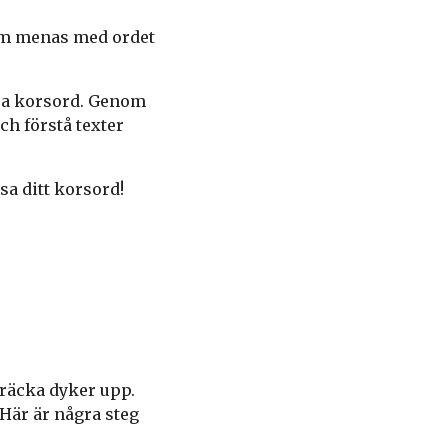
som menas med ordet
ösa korsord. Genom
ch förstå texter
sa ditt korsord!
Bräcka dyker upp.
. Här är några steg