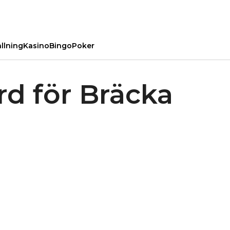
llning
Kasino
Bingo
Poker
rd för Bräcka