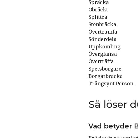
Spräcka
Obräckt
Splittra
Stenbräcka
Övertrumfa
Sönderdela
Uppkomling
Överglänsa
Överträffa
Spetsborgare
Borgarbracka
Trångsynt Person
Så löser 
Vad betyder B
Bräcka är ett vanlig