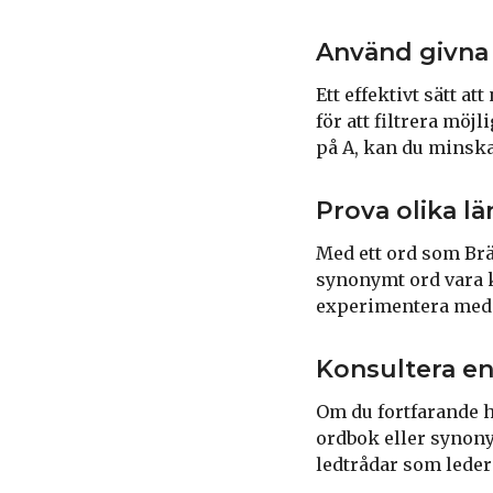
Använd givna b
Ett effektivt sätt a
för att filtrera möjl
på A, kan du minska 
Prova olika l
Med ett ord som Bräc
synonymt ord vara ko
experimentera med o
Konsultera en
Om du fortfarande ha
ordbok eller synony
ledtrådar som leder 