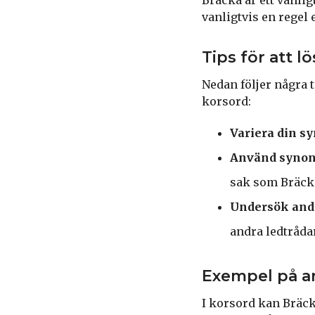
vanligtvis en regel 
Tips för att 
Nedan följer några t
korsord:
Variera din s
Använd syno
sak som Bräck
Undersök andr
andra ledtrådar
Exempel på an
I korsord kan Bräck