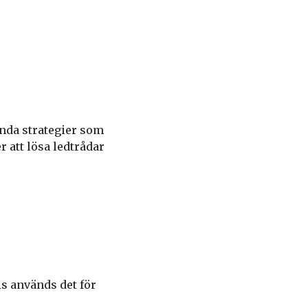
ända strategier som
 att lösa ledtrådar
s används det för