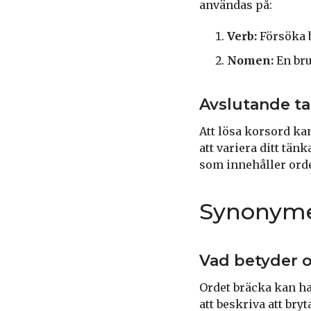
användas på:
Verb:
Försöka b
Nomen:
En bru
Avslutande t
Att lösa korsord ka
att variera ditt tän
som innehåller ordet
Synonymer
Vad betyder 
Ordet bräcka kan ha
att beskriva att bry