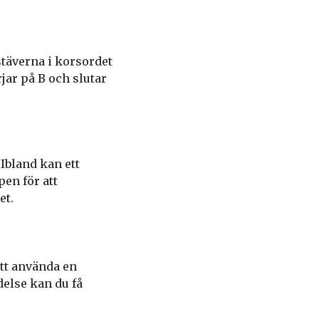
stäverna i korsordet
rjar på B och slutar
 Ibland kan ett
pen för att
et.
att använda en
else kan du få