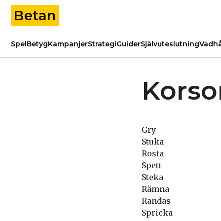
Betan
Spel
Betyg
Kampanjer
Strategi
Guider
Självuteslutning
Vadhå
Korso
Gry
Stuka
Rosta
Spett
Steka
Rämna
Randas
Spricka