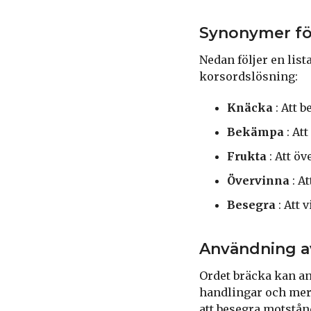
Synonymer fö
Nedan följer en lis
korsordslösning:
Knäcka
: Att 
Bekämpa
: At
Frukta
: Att ö
Övervinna
: A
Besegra
: Att 
Användning a
Ordet bräcka kan an
handlingar och mer 
att besegra motstånd