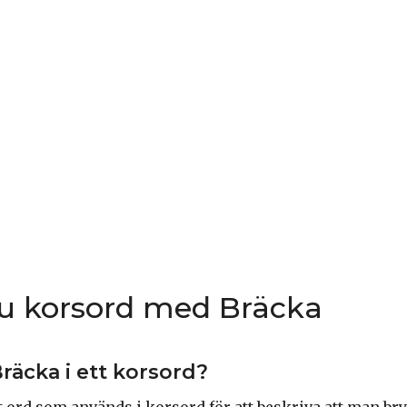
du korsord med Bräcka
räcka i ett korsord?
t ord som används i korsord för att beskriva att man bry