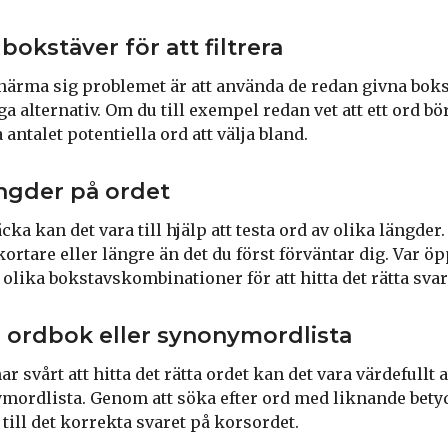
okstäver för att filtrera
tt närma sig problemet är att använda de redan givna bok
iga alternativ. Om du till exempel redan vet att ett ord bö
antalet potentiella ord att välja bland.
ängder på ordet
ka kan det vara till hjälp att testa ord av olika längder.
rtare eller längre än det du först förväntar dig. Var öp
lika bokstavskombinationer för att hitta det rätta svar
 ordbok eller synonymordlista
r svårt att hitta det rätta ordet kan det vara värdefullt 
mordlista. Genom att söka efter ord med liknande betyd
till det korrekta svaret på korsordet.