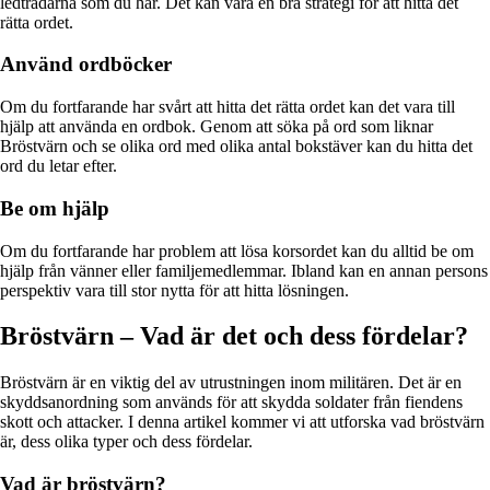
ledtrådarna som du har. Det kan vara en bra strategi för att hitta det
rätta ordet.
Använd ordböcker
Om du fortfarande har svårt att hitta det rätta ordet kan det vara till
hjälp att använda en ordbok. Genom att söka på ord som liknar
Bröstvärn och se olika ord med olika antal bokstäver kan du hitta det
ord du letar efter.
Be om hjälp
Om du fortfarande har problem att lösa korsordet kan du alltid be om
hjälp från vänner eller familjemedlemmar. Ibland kan en annan persons
perspektiv vara till stor nytta för att hitta lösningen.
Bröstvärn – Vad är det och dess fördelar?
Bröstvärn är en viktig del av utrustningen inom militären. Det är en
skyddsanordning som används för att skydda soldater från fiendens
skott och attacker. I denna artikel kommer vi att utforska vad bröstvärn
är, dess olika typer och dess fördelar.
Vad är bröstvärn?