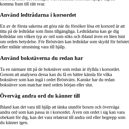
komma fram till rätt svar.
Använd ledtrådarna i korsordet
En av de första sakerna att göra när du försöker lösa ett korsord är att
titta på de ledtrådar som finns tillgängliga. Ledtrådarna kan ge dig
ledtrådar om vilken typ av ord som söks och ibland även en liten hint
om ordets betydelse. För Bröstvärn kan ledtrådar som skydd för bröstet
eller militär utrustning vara till hjälp.
Använd bokstäverna du redan har
Ta en närmare titt på de bokstäver som redan är ifyllda i korsordet.
Genom att analysera dessa kan du få en bättre känsla för vilka
bokstäver som kan ingå i ordet Bröstvärn. Kanske har du redan
bokstäver som matchar med ordets början eller slut.
Överväg andra ord du känner till
Ibland kan det vara till hjälp att tänka utanför boxen och överväga
andra ord som kan passa in i korsordet. Även om ordet i sig kan vara
obekant för dig, kan det vara relaterat till andra ord eller begrepp som
du känner igen.