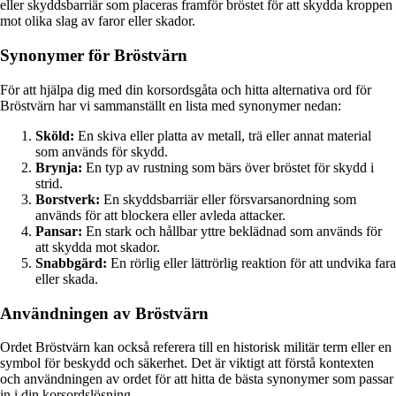
eller skyddsbarriär som placeras framför bröstet för att skydda kroppen
mot olika slag av faror eller skador.
Synonymer för Bröstvärn
För att hjälpa dig med din korsordsgåta och hitta alternativa ord för
Bröstvärn har vi sammanställt en lista med synonymer nedan:
Sköld:
En skiva eller platta av metall, trä eller annat material
som används för skydd.
Brynja:
En typ av rustning som bärs över bröstet för skydd i
strid.
Borstverk:
En skyddsbarriär eller försvarsanordning som
används för att blockera eller avleda attacker.
Pansar:
En stark och hållbar yttre beklädnad som används för
att skydda mot skador.
Snabbgärd:
En rörlig eller lättrörlig reaktion för att undvika fara
eller skada.
Användningen av Bröstvärn
Ordet Bröstvärn kan också referera till en historisk militär term eller en
symbol för beskydd och säkerhet. Det är viktigt att förstå kontexten
och användningen av ordet för att hitta de bästa synonymer som passar
in i din korsordslösning.