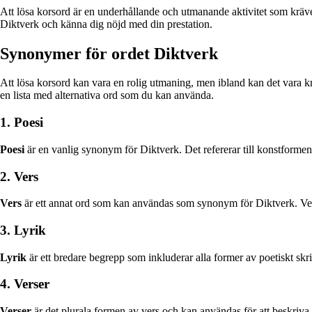
Att lösa korsord är en underhållande och utmanande aktivitet som krä
Diktverk och känna dig nöjd med din prestation.
Synonymer för ordet Diktverk
Att lösa korsord kan vara en rolig utmaning, men ibland kan det vara kne
en lista med alternativa ord som du kan använda.
1. Poesi
Poesi
är en vanlig synonym för Diktverk. Det refererar till konstformen at
2. Vers
Vers
är ett annat ord som kan användas som synonym för Diktverk. Vers ka
3. Lyrik
Lyrik
är ett bredare begrepp som inkluderar alla former av poetiskt skr
4. Verser
Verser
är det plurala formen av vers och kan användas för att beskriva 