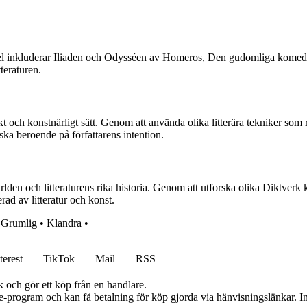
pel inkluderar Iliaden och Odysséen av Homeros, Den gudomliga komedi
teraturen.
skt och konstnärligt sätt. Genom att använda olika litterära tekniker so
ska beroende på författarens intention.
ärlden och litteraturens rika historia. Genom att utforska olika Diktver
ad av litteratur och konst.
•
Grumlig
•
Klandra
•
terest
TikTok
Mail
RSS
k och gör ett köp från en handlare.
te-program och kan få betalning för köp gjorda via hänvisningslänkar. Inn