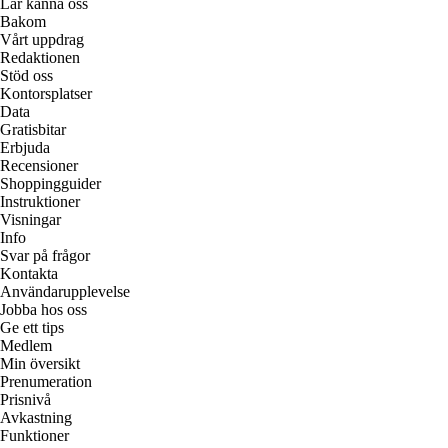
Lär känna oss
Bakom
Vårt uppdrag
Redaktionen
Stöd oss
Kontorsplatser
Data
Gratisbitar
Erbjuda
Recensioner
Shoppingguider
Instruktioner
Visningar
Info
Svar på frågor
Kontakta
Användarupplevelse
Jobba hos oss
Ge ett tips
Medlem
Min översikt
Prenumeration
Prisnivå
Avkastning
Funktioner