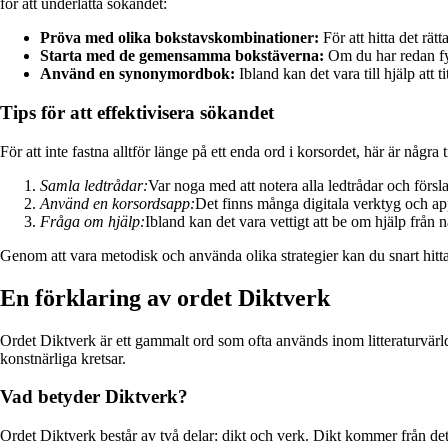
för att underlätta sökandet:
Pröva med olika bokstavskombinationer:
För att hitta det rä
Starta med de gemensamma bokstäverna:
Om du har redan fyl
Använd en synonymordbok:
Ibland kan det vara till hjälp att 
Tips för att effektivisera sökandet
För att inte fastna alltför länge på ett enda ord i korsordet, här är några
Samla ledtrådar:
Var noga med att notera alla ledtrådar och försl
Använd en korsordsapp:
Det finns många digitala verktyg och app
Fråga om hjälp:
Ibland kan det vara vettigt att be om hjälp från
Genom att vara metodisk och använda olika strategier kan du snart hitta
En förklaring av ordet Diktverk
Ordet Diktverk är ett gammalt ord som ofta används inom litteraturvärld
konstnärliga kretsar.
Vad betyder Diktverk?
Ordet Diktverk består av två delar: dikt och verk. Dikt kommer från det 