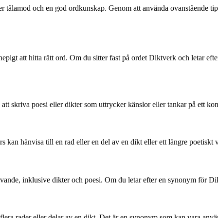
ver tålamod och en god ordkunskap. Genom att använda ovanstående tips
pigt att hitta rätt ord. Om du sitter fast på ordet Diktverk och letar ef
t skriva poesi eller dikter som uttrycker känslor eller tankar på ett kons
n hänvisa till en rad eller en del av en dikt eller ett längre poetiskt 
ivande, inklusive dikter och poesi. Om du letar efter en synonym för Di
flera rader eller delar av en dikt. Det är en synonym som kan vara anvä