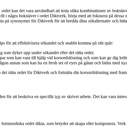
tta ordet kan det vara användbart att testa olika kombinationer av bokstä
lt i några bokstäver i ordet Diktverk, börja med att fokusera på dessa o
titta på synonymer för Diktverk för att bredda dina sökalternativ och hitta
 tips för att effektivisera sökandet och snabbt komma på rätt spår:
ag som dyker upp under sökandet efter det rätta ordet.
ar som kan vara till hjälp vid korsordslösning och som kan ge dig ledtrå
 någon annan som kan ha en fresh set of eyes på gåtan och bidra med nya
 det rätta ordet för Diktverk och fortsätta din korsordslösning med fra
en för att beskriva en specifik typ av skrivet arbete. Det kan vara intr
fornnordiska ordet dikta, som betyder att skapa eller komponera. Verk sy