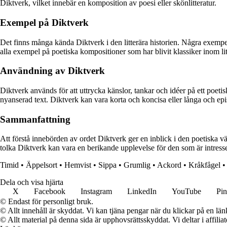
Diktverk, vilket innebär en komposition av poesi eller skönlitteratur.
Exempel på Diktverk
Det finns många kända Diktverk i den litterära historien. Några exem
alla exempel på poetiska kompositioner som har blivit klassiker inom lit
Användning av Diktverk
Diktverk används för att uttrycka känslor, tankar och idéer på ett poeti
nyanserad text. Diktverk kan vara korta och koncisa eller långa och epi
Sammanfattning
Att förstå innebörden av ordet Diktverk ger en inblick i den poetiska v
tolka Diktverk kan vara en berikande upplevelse för den som är intresser
Timid
•
Äppelsort
•
Hemvist
•
Sippa
•
Grumlig
•
Ackord
•
Kråkfågel
Dela och visa hjärta
X
Facebook
Instagram
LinkedIn
YouTube
Pin
© Endast för personligt bruk.
© Allt innehåll är skyddat. Vi kan tjäna pengar när du klickar på en län
© Allt material på denna sida är upphovsrättsskyddat. Vi deltar i affilia