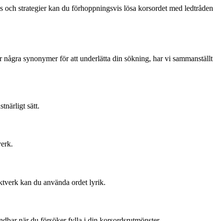
 och strategier kan du förhoppningsvis lösa korsordet med ledtråden
ter några synonymer för att underlätta din sökning, har vi sammanställt
tnärligt sätt.
verk.
ktverk kan du använda ordet lyrik.
ndbar när du försöker fylla i din korsordsrutmönster.