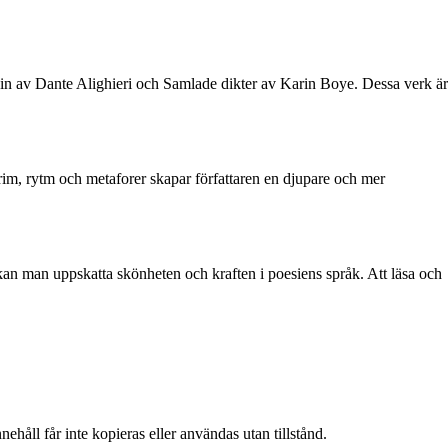
n av Dante Alighieri och Samlade dikter av Karin Boye. Dessa verk är
m rim, rytm och metaforer skapar författaren en djupare och mer
k kan man uppskatta skönheten och kraften i poesiens språk. Att läsa och
ehåll får inte kopieras eller användas utan tillstånd.