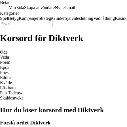
Betan
Min sida
Skapa användare
Nyhetsmail
Kategorier
Spel
Betyg
Kampanjer
Strategi
Guider
Självuteslutning
Vadhållning
Kasin
Korsord för Diktverk
Ode
Veda
Poem
Epos
Poesi
Eddor
Kväde
Läsdrama
Pan Tadeusz
Skaldestycke
Hur du löser korsord med Diktverk
Förstå ordet Diktverk