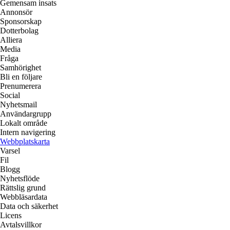
Gemensam insats
Annonsör
Sponsorskap
Dotterbolag
Alliera
Media
Fråga
Samhörighet
Bli en följare
Prenumerera
Social
Nyhetsmail
Användargrupp
Lokalt område
Intern navigering
Webbplatskarta
Varsel
Fil
Blogg
Nyhetsflöde
Rättslig grund
Webbläsardata
Data och säkerhet
Licens
Avtalsvillkor