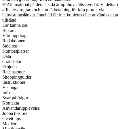
© Allt material på denna sida är upphovsrättsskyddat. Vi deltar i
affiliate-program och kan få betalning för köp gjorda via
hänvisningslänkar. Innehåll får inte kopieras eller användas utan
tillstånd.
Lär känna oss
Bakom
Vårt uppdrag
Redaktionen
Stöd oss
Kontorsplatser
Data
Gratisbitar
Erbjuda
Recensioner
Shoppingguider
Instruktioner
Visningar
Info
Svar på frågor
Kontakta
Användarupplevelse
Jobba hos oss
Ge ett tips
Medlem
Min översikt