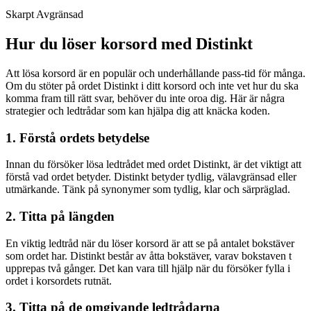
Skarpt Avgränsad
Hur du löser korsord med Distinkt
Att lösa korsord är en populär och underhållande pass-tid för många.
Om du stöter på ordet Distinkt i ditt korsord och inte vet hur du ska
komma fram till rätt svar, behöver du inte oroa dig. Här är några
strategier och ledtrådar som kan hjälpa dig att knäcka koden.
1. Förstå ordets betydelse
Innan du försöker lösa ledtrådet med ordet Distinkt, är det viktigt att
förstå vad ordet betyder. Distinkt betyder tydlig, välavgränsad eller
utmärkande. Tänk på synonymer som tydlig, klar och särpräglad.
2. Titta på längden
En viktig ledtråd när du löser korsord är att se på antalet bokstäver
som ordet har. Distinkt består av åtta bokstäver, varav bokstaven t
upprepas två gånger. Det kan vara till hjälp när du försöker fylla i
ordet i korsordets rutnät.
3. Titta på de omgivande ledtrådarna