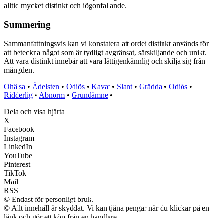
alltid mycket distinkt och iögonfallande.
Summering
Sammanfattningsvis kan vi konstatera att ordet distinkt används för
att beteckna något som är tydligt avgränsat, särskiljande och unikt.
Att vara distinkt innebär att vara lättigenkännlig och skilja sig från
mängden.
Ohälsa
•
Ädelsten
•
Odiös
•
Kavat
•
Slant
•
Grädda
•
Odiös
•
Ridderlig
•
Abnorm
•
Grundämne
•
Dela och visa hjärta
X
Facebook
Instagram
LinkedIn
YouTube
Pinterest
TikTok
Mail
RSS
© Endast för personligt bruk.
© Allt innehåll är skyddat. Vi kan tjäna pengar när du klickar på en
länk och gör ett köp från en handlare.