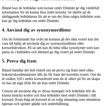
Ibland kan de ledtrådar som korsar ordet Distinkt ge dig värdefull
information för att kunna lösa ordet korrekt. Se därför på de
närliggande ledtrådarna för att se om det finns några ledtrådar som
kan ge dig ledtrådar om ordet Distinkt.
4. Använd dig av synonymordlistor
Om du fortfarande har svårt att komma på det rätta svaret kan det
vara till hjälp att använda dig av synonymordlistor eller
korsordslexikon. På så sätt kan du hitta olika synonymer som kan
passa in i ledtråden och därmed ge dig svaret på ordet Distinkt.
5. Prova dig fram
Ibland handlar det helt enkelt om att prova sig fram med olika
bokstavskombinationer tills du får fram det korrekta svaret. Om du
är osäker, fyll i andra korsordsord som du är säker på för att skapa
en bas att utgå ifrån för att lösa ordet Distinkt.
Genom att använda dig av dessa strategier och ledtrådar bör du
kunna knäcka koden och lösa ledtrådet med ordet Distinkt i ditt
korsord. Kom ihåg att korsord är en rolig utmaning som stimulerar
hjärnan och sprider glädje och underhållning.