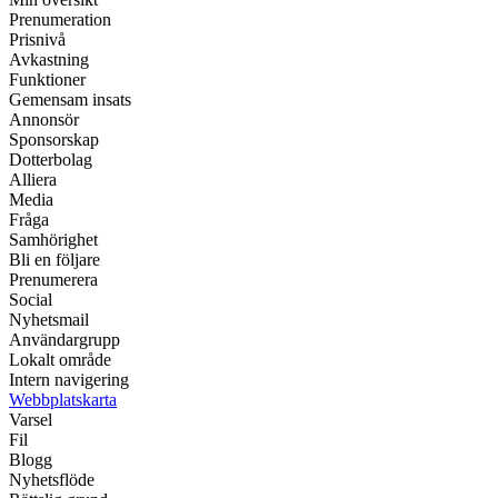
Prenumeration
Prisnivå
Avkastning
Funktioner
Gemensam insats
Annonsör
Sponsorskap
Dotterbolag
Alliera
Media
Fråga
Samhörighet
Bli en följare
Prenumerera
Social
Nyhetsmail
Användargrupp
Lokalt område
Intern navigering
Webbplatskarta
Varsel
Fil
Blogg
Nyhetsflöde