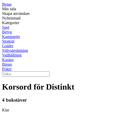
Betan
Min sida
Skapa användare
Nyhetsmail
Kategorier
Spel
Betyg
Kampanjer
Strategi
Guider
Självuteslutning
Vadhållning
Kasino
Bingo
Poker
Korsord för Distinkt
4 bokstäver
Klar