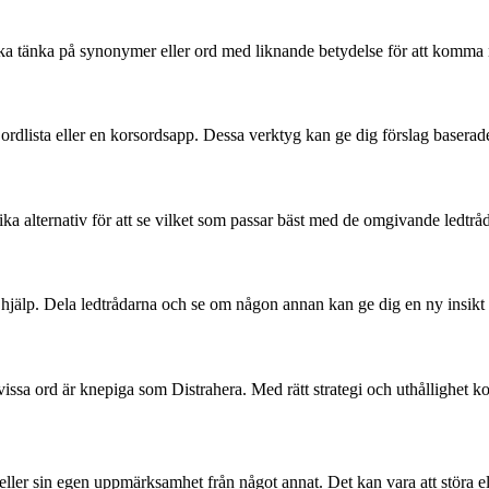
försöka tänka på synonymer eller ord med liknande betydelse för att komm
n ordlista eller en korsordsapp. Dessa verktyg kan ge dig förslag baserade
ika alternativ för att se vilket som passar bäst med de omgivande ledtr
 hjälp. Dela ledtrådarna och se om någon annan kan ge dig en ny insikt ell
ssa ord är knepiga som Distrahera. Med rätt strategi och uthållighet komm
ler sin egen uppmärksamhet från något annat. Det kan vara att störa ell