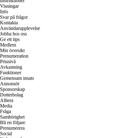
Instruktioner
Visningar
Info
Svar på frågor
Kontakta
Användarupplevelse
Jobba hos oss
Ge ett tips
Medlem
Min översikt
Prenumeration
Prisnivå
Avkastning
Funktioner
Gemensam insats
Annonsör
Sponsorskap
Dotterbolag
Alliera
Media
Fråga
Samhörighet
Bli en följare
Prenumerera
Social