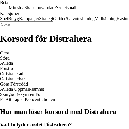
Betan
Min sida
Skapa användare
Nyhetsmail
Kategorier
Spel
Betyg
Kampanjer
Strategi
Guider
Självuteslutning
Vadhållning
Kasin
Korsord för Distrahera
Oroa
Störa
Avleda
Förströ
Odistraherad
Odistraherbar
Göra Förströdd
Avleda Uppmärksamhet
Skingra Bekymren För
Få Att Tappa Koncentrationen
Hur man löser korsord med Distrahera
Vad betyder ordet Distrahera?