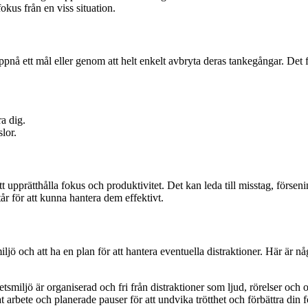
kus från en viss situation.
ppnå ett mål eller genom att helt enkelt avbryta deras tankegångar. Det f
a dig.
lor.
 upprätthålla fokus och produktivitet. Det kan leda till misstag, försenin
r för att kunna hantera dem effektivt.
miljö och att ha en plan för att hantera eventuella distraktioner. Här är n
betsmiljö är organiserad och fri från distraktioner som ljud, rörelser och
 arbete och planerade pauser för att undvika trötthet och förbättra din 