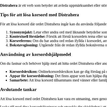
Distrahera
är ett verb som betyder att avleda uppmärksamhet eller stö
Tips för att lösa korsord med Distrahera
För att lösa korsord där ordet Distrahera ingår kan du använda följande 
Synonymjakt:
Letar efter andra ord med liknande betydelse som 
Kontextuell förståelse:
Försök att förstå korsordets tema eller s
Korsreferens:
Om du har andra ord redan ifyllda i korsordet, anvä
Bokstavsgissning:
Utgående från de redan ifyllda bokstäverna o
Användning av korsordshjälpmedel
Om du fastnar och behöver hjälp med att hitta ordet Distrahera eller and
Korsordslexikon:
Onlinekorsordslexikon kan ge dig förslag på mö
Appar för korsordslösning:
Det finns appar som kan hjälpa dig 
Samarbete:
Att lösa korsord tillsammans med vänner eller fam
Avslutande tankar
Att lösa korsord med ordet Distrahera kan vara en utmaning, men genom
Lycka till med dina korsordslösningar och utveckla din skicklighet i att