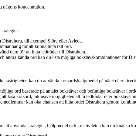
ra någons koncentration.
strategier:
Distrahera, till exempel Störa eller Avleda.
ammanhang för att kunna hitta rätt ord.
nd dem för att hitta ledtrådar till Distrahera.
ch andra kända ord kan du lista möjliga bokstavskombinationer för Dist
ra svårigheter, kan du använda korsordshjälpmedel på nätet eller i tryck
jliga ord baserade på antalet bokstäver och befintliga bokstäver i orde
att lösa korsord, inklusive möjligheten att få ledtrådar eller bokstavsin
iljemedlemmar kan öka chansen att hitta ordet Distrahera genom kombi
 att använda strategier, hjälpmedel och kreativiteten kan du knäcka ko
 hantera ordet Distrahera!