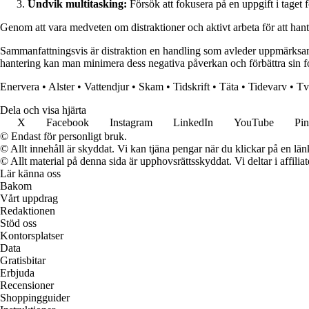
Undvik multitasking:
Försök att fokusera på en uppgift i taget 
Genom att vara medveten om distraktioner och aktivt arbeta för att hanter
Sammanfattningsvis är distraktion en handling som avleder uppmärksamhe
hantering kan man minimera dess negativa påverkan och förbättra sin f
Enervera
•
Alster
•
Vattendjur
•
Skam
•
Tidskrift
•
Täta
•
Tidevarv
•
Tv
Dela och visa hjärta
X
Facebook
Instagram
LinkedIn
YouTube
Pin
© Endast för personligt bruk.
© Allt innehåll är skyddat. Vi kan tjäna pengar när du klickar på en län
© Allt material på denna sida är upphovsrättsskyddat. Vi deltar i affilia
Lär känna oss
Bakom
Vårt uppdrag
Redaktionen
Stöd oss
Kontorsplatser
Data
Gratisbitar
Erbjuda
Recensioner
Shoppingguider