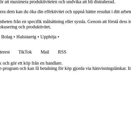
för att maximera produktiviteten och undvika att bli distraherad.
a dem kan du öka din effektivitet och uppnå bättre resultat i ditt arbete 
ten från en specifik målsättning eller syssla. Genom att förstå dess in
okusering och produktivitet.
 Bolag
•
Halsstarrig
•
Upphöja
•
terest
TikTok
Mail
RSS
k och gör ett köp från en handlare.
te-program och kan få betalning för köp gjorda via hänvisningslänkar. Inn