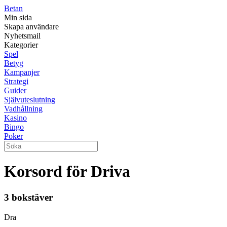
Betan
Min sida
Skapa användare
Nyhetsmail
Kategorier
Spel
Betyg
Kampanjer
Strategi
Guider
Självuteslutning
Vadhållning
Kasino
Bingo
Poker
Korsord för Driva
3 bokstäver
Dra