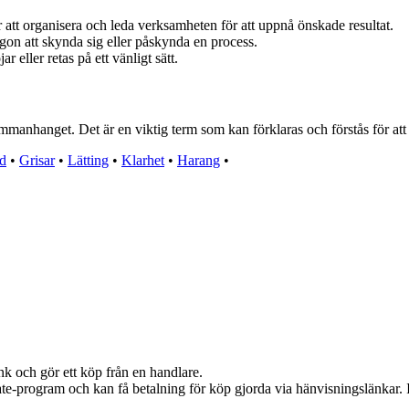
r att organisera och leda verksamheten för att uppnå önskade resultat.
on att skynda sig eller påskynda en process.
eller retas på ett vänligt sätt.
mmanhanget. Det är en viktig term som kan förklaras och förstås för at
d
•
Grisar
•
Lätting
•
Klarhet
•
Harang
•
nk och gör ett köp från en handlare.
iate-program och kan få betalning för köp gjorda via hänvisningslänkar. In