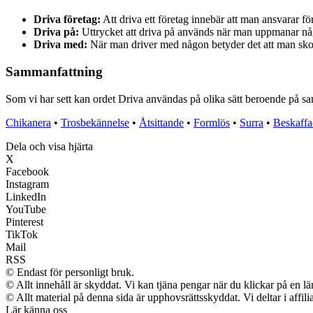
Driva företag:
Att driva ett företag innebär att man ansvarar fö
Driva på:
Uttrycket att driva på används när man uppmanar någ
Driva med:
När man driver med någon betyder det att man skojar 
Sammanfattning
Som vi har sett kan ordet Driva användas på olika sätt beroende på sa
Chikanera
•
Trosbekännelse
•
Åtsittande
•
Formlös
•
Surra
•
Beskaffa
Dela och visa hjärta
X
Facebook
Instagram
LinkedIn
YouTube
Pinterest
TikTok
Mail
RSS
© Endast för personligt bruk.
© Allt innehåll är skyddat. Vi kan tjäna pengar när du klickar på en lä
© Allt material på denna sida är upphovsrättsskyddat. Vi deltar i affil
Lär känna oss