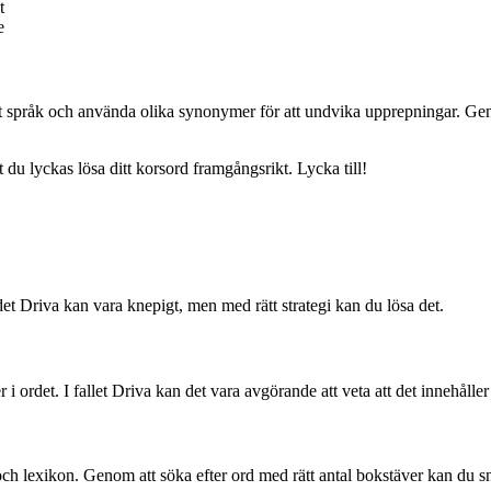
t
e
a ditt språk och använda olika synonymer för att undvika upprepningar. 
 du lyckas lösa ditt korsord framgångsrikt. Lycka till!
t Driva kan vara knepigt, men med rätt strategi kan du lösa det.
r i ordet. I fallet Driva kan det vara avgörande att veta att det innehålle
r och lexikon. Genom att söka efter ord med rätt antal bokstäver kan du sn