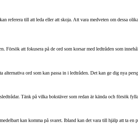
eferera till att leda eller att skoja. Att vara medveten om dessa olika 
iken. Försök att fokusera på de ord som korsar med ledtråden som innehåll
a alternativa ord som kan passa in i ledtråden. Det kan ge dig nya perspe
edtrådar. Tänk på vilka bokstäver som redan är kända och försök fylla 
edelbart kan komma på svaret. Ibland kan det vara till hjälp att ta en