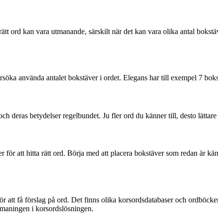
rätt ord kan vara utmanande, särskilt när det kan vara olika antal bokstäv
söka använda antalet bokstäver i ordet. Elegans har till exempel 7 bokst
 och deras betydelser regelbundet. Ju fler ord du känner till, desto lättare b
er för att hitta rätt ord. Börja med att placera bokstäver som redan är kä
 att få förslag på ord. Det finns olika korsordsdatabaser och ordböcker 
tmaningen i korsordslösningen.