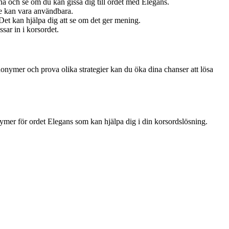
na och se om du kan gissa dig till ordet med Elegans.
ce kan vara användbara.
Det kan hjälpa dig att se om det ger mening.
sar in i korsordet.
onymer och prova olika strategier kan du öka dina chanser att lösa
mer för ordet Elegans som kan hjälpa dig i din korsordslösning.