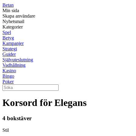
Betan
Min sida
Skapa användare
Nyhetsmail
Kategorier
Spel
Betyg
Kampanjer
Strategi
Guider
Självuteslutning
Vadhållning
Kasino
Bingo
Poker
Korsord för Elegans
4 bokstäver
Stil