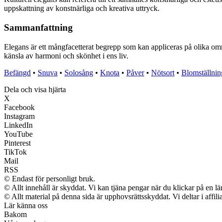
uppskattning av konstnärliga och kreativa uttryck.
Sammanfattning
Elegans är ett mångfacetterat begrepp som kan appliceras på olika områd
känsla av harmoni och skönhet i ens liv.
Befängd
•
Snuva
•
Solosång
•
Knota
•
Påver
•
Nötsort
•
Blomställnin
Dela och visa hjärta
X
Facebook
Instagram
LinkedIn
YouTube
Pinterest
TikTok
Mail
RSS
© Endast för personligt bruk.
© Allt innehåll är skyddat. Vi kan tjäna pengar när du klickar på en lä
© Allt material på denna sida är upphovsrättsskyddat. Vi deltar i affil
Lär känna oss
Bakom