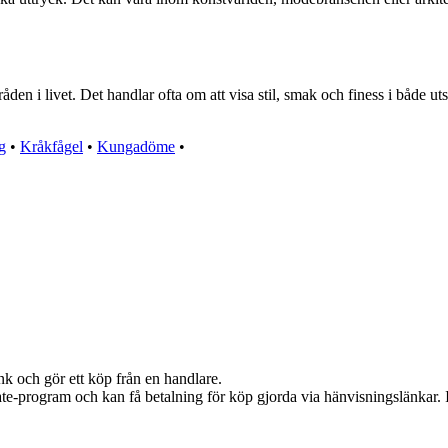
en i livet. Det handlar ofta om att visa stil, smak och finess i både uts
g
•
Kråkfågel
•
Kungadöme
•
nk och gör ett köp från en handlare.
iate-program och kan få betalning för köp gjorda via hänvisningslänkar. In