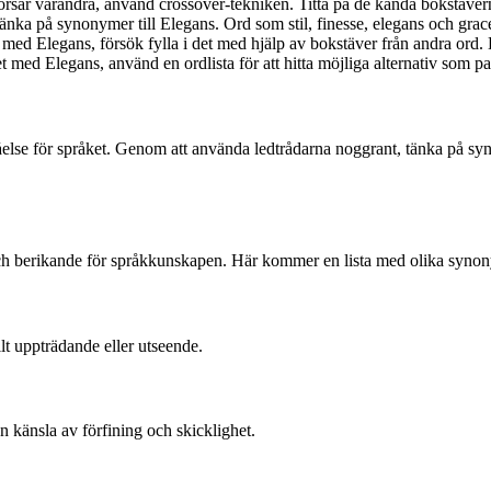
korsar varandra, använd crossover-tekniken. Titta på de kända bokstäver
 tänka på synonymer till Elegans. Ord som stil, finesse, elegans och gra
 med Elegans, försök fylla i det med hjälp av bokstäver från andra ord. 
ed Elegans, använd en ordlista för att hitta möjliga alternativ som pas
åelse för språket. Genom att använda ledtrådarna noggrant, tänka på syn
h berikande för språkkunskapen. Här kommer en lista med olika synony
lt uppträdande eller utseende.
en känsla av förfining och skicklighet.