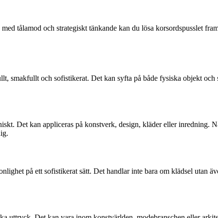
en med tålamod och strategiskt tänkande kan du lösa korsordspusslet f
lt, smakfullt och sofistikerat. Det kan syfta på både fysiska objekt och sä
skt. Det kan appliceras på konstverk, design, kläder eller inredning. Nä
ig.
sonlighet på ett sofistikerat sätt. Det handlar inte bara om klädsel utan
tiska uttryck. Det kan vara inom konstvärlden, modebranschen eller arkitek