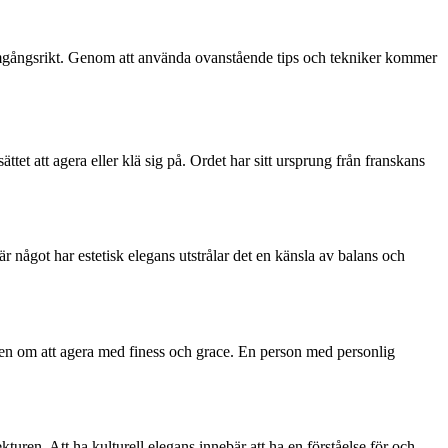
ramgångsrikt. Genom att använda ovanstående tips och tekniker kommer
ttet att agera eller klä sig på. Ordet har sitt ursprung från franskans
r något har estetisk elegans utstrålar det en känsla av balans och
 även om att agera med finess och grace. En person med personlig
turen. Att ha kulturell elegans innebär att ha en förståelse för och