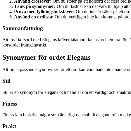
Använd crossover:
Om du stöter på ett korsord där flera ord 
Tänk på synonymer:
Om du fastnar kan det vara till hjälp att
Prova med fyllningsbokstäver:
Om du inte är säker på ett ord
Använd en ordlista:
Om du verkligen inte kan komma på ordet m
Sammanfattning
Att lösa korsord med Elegans kräver tålamod, fantasi och en bra först
korsordet framgångsrikt.
Synonymer för ordet Elegans
Att finna passande synonymer för ett ord kan vara både utmanande oc
Stil
Stil är en synonym för elegans och handlar om ett värdigt och smakful
Finess
Finess kan beskriva något som är sirligt och subtilt elegant, ofta med 
Prakt