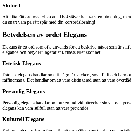
Slutord
Att hitta rätt ord med olika antal bokstäver kan vara en utmaning, m
du snart vara på rätt spår med din korsordslösning!
Betydelsen av ordet Elegans
Elegans är ett ord som ofta används för att beskriva något som är stilful
élégance och betyder ungefär stil, finess eller skönhet.
Estetisk Elegans
Estetisk elegans handlar om att något är vackert, smakfullt och harmoni
raffinemang. Det handlar om att vara distingerad utan att vara överdåd
Personlig Elegans
Personlig elegans handlar om hur en individ uttrycker sin stil och per
elegans kan vara stilfull utan att vara pretentiös.
Kulturell Elegans
Kulturell elegans kan referera till ett samhälles konstnärliga och este