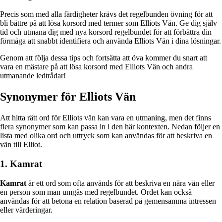
Precis som med alla färdigheter krävs det regelbunden övning för att
bli bättre på att lösa korsord med termer som Elliots Vän. Ge dig själv
tid och utmana dig med nya korsord regelbundet för att förbättra din
förmåga att snabbt identifiera och använda Elliots Vän i dina lösningar.
Genom att följa dessa tips och fortsätta att öva kommer du snart att
vara en mästare på att lösa korsord med Elliots Vän och andra
utmanande ledtrådar!
Synonymer för Elliots Vän
Att hitta rätt ord för Elliots vän kan vara en utmaning, men det finns
flera synonymer som kan passa in i den här kontexten. Nedan följer en
lista med olika ord och uttryck som kan användas för att beskriva en
vän till Elliot.
1. Kamrat
Kamrat
är ett ord som ofta används för att beskriva en nära vän eller
en person som man umgås med regelbundet. Ordet kan också
användas för att betona en relation baserad på gemensamma intressen
eller värderingar.