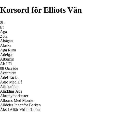
Korsord för Elliots Vän
2L
Et
Aga
Zola
Åhågan
Alaska
Äga Rum
Ädelgas
Albumin
Ab I Fi
08 Område
Acceptera
Ädel Tacka
Adjö Med Då
Aftokaflöde
Aladdins Apa
Akronymorkester
Alboms Med Morrie
Alldeles Innanför Barken
Åks I Affär Vid Inflation