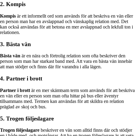
2. Kompis
Kompis
är ett informellt ord som används för att beskriva en vän eller
en person man har en avslappnad och vänskaplig relation med. Det
kan också användas för att betona en mer avslappnad och lekfull ton i
relationen.
3. Bästa vän
Bästa vän
är en nära och förtrolig relation som ofta beskriver den
person som man har starkast band med. Att vara en bästa vän innebär
att man stödjer och finns där för varandra i alla lägen.
4. Partner i brott
Partner i brott
är en mer skämtsam term som används för att beskriva
en vän eller en person som man ofta hittar på bus eller äventyr
tillsammans med. Termen kan användas för att skildra en relation
präglad av skoj och bus.
5. Trogen följeslagare
Trogen följeslagare
beskriver en vän som alltid finns där och stödjer
en i både med- och motgångar. Att ha en trogen följeslagare är att veta