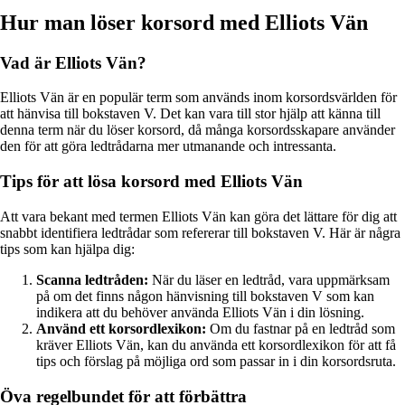
Hur man löser korsord med Elliots Vän
Vad är Elliots Vän?
Elliots Vän är en populär term som används inom korsordsvärlden för
att hänvisa till bokstaven V. Det kan vara till stor hjälp att känna till
denna term när du löser korsord, då många korsordsskapare använder
den för att göra ledtrådarna mer utmanande och intressanta.
Tips för att lösa korsord med Elliots Vän
Att vara bekant med termen Elliots Vän kan göra det lättare för dig att
snabbt identifiera ledtrådar som refererar till bokstaven V. Här är några
tips som kan hjälpa dig:
Scanna ledtråden:
När du läser en ledtråd, vara uppmärksam
på om det finns någon hänvisning till bokstaven V som kan
indikera att du behöver använda Elliots Vän i din lösning.
Använd ett korsordlexikon:
Om du fastnar på en ledtråd som
kräver Elliots Vän, kan du använda ett korsordlexikon för att få
tips och förslag på möjliga ord som passar in i din korsordsruta.
Öva regelbundet för att förbättra