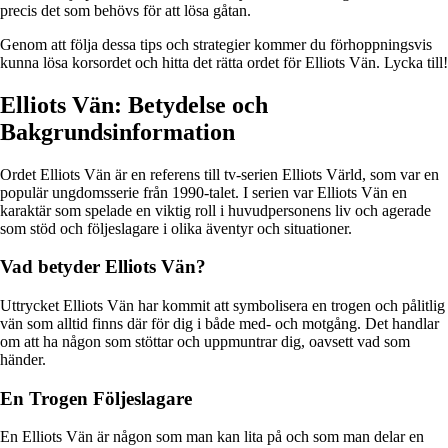
precis det som behövs för att lösa gåtan.
Genom att följa dessa tips och strategier kommer du förhoppningsvis
kunna lösa korsordet och hitta det rätta ordet för Elliots Vän. Lycka till!
Elliots Vän: Betydelse och
Bakgrundsinformation
Ordet Elliots Vän är en referens till tv-serien Elliots Värld, som var en
populär ungdomsserie från 1990-talet. I serien var Elliots Vän en
karaktär som spelade en viktig roll i huvudpersonens liv och agerade
som stöd och följeslagare i olika äventyr och situationer.
Vad betyder Elliots Vän?
Uttrycket Elliots Vän har kommit att symbolisera en trogen och pålitlig
vän som alltid finns där för dig i både med- och motgång. Det handlar
om att ha någon som stöttar och uppmuntrar dig, oavsett vad som
händer.
En Trogen Följeslagare
En Elliots Vän är någon som man kan lita på och som man delar en