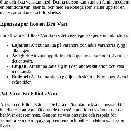
djup och äkta vänskap med. Denna person kan vara en familjemedlem,
en barndomsvän, eller till och med en kollega som ställer upp för en
och visar omtanke och förståelse.
Egenskaper hos en Bra Vän
För att vara en Elliots Vän krävs det vissa egenskaper som inkluderar:
Lojalitet:
Att kunna lita på varandra och hålla varandras rygg i
alla lägen.
Ärlighet:
Att vara uppriktig och öppen med varandra, även när
det är svårt.
Empati:
Att kunna sätta sig in i den andres situation och visa
medkänsla.
Rolighet:
Att kunna skapa glädje och skratt tillsammans, även i
svåra tider.
Att Vara En Elliots Vän
Att vara en Elliots Vän är inte bara en ära utan också ett ansvar. Det
handlar om att vara närvarande och stöttande för ens vänner när de
behöver det som mest. Genom att visa omtanke och respekt för
varandra kan man bygga upp en nära och hållbar relation som varar
livet ut.