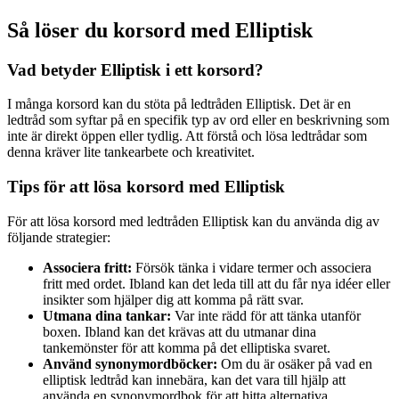
Så löser du korsord med Elliptisk
Vad betyder Elliptisk i ett korsord?
I många korsord kan du stöta på ledtråden Elliptisk. Det är en
ledtråd som syftar på en specifik typ av ord eller en beskrivning som
inte är direkt öppen eller tydlig. Att förstå och lösa ledtrådar som
denna kräver lite tankearbete och kreativitet.
Tips för att lösa korsord med Elliptisk
För att lösa korsord med ledtråden Elliptisk kan du använda dig av
följande strategier:
Associera fritt:
Försök tänka i vidare termer och associera
fritt med ordet. Ibland kan det leda till att du får nya idéer eller
insikter som hjälper dig att komma på rätt svar.
Utmana dina tankar:
Var inte rädd för att tänka utanför
boxen. Ibland kan det krävas att du utmanar dina
tankemönster för att komma på det elliptiska svaret.
Använd synonymordböcker:
Om du är osäker på vad en
elliptisk ledtråd kan innebära, kan det vara till hjälp att
använda en synonymordbok för att hitta alternativa