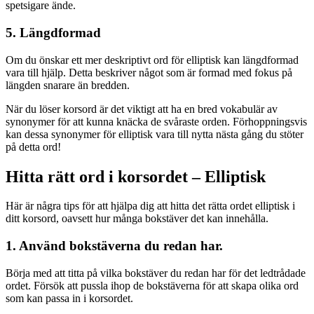
spetsigare ände.
5. Längdformad
Om du önskar ett mer deskriptivt ord för elliptisk kan längdformad
vara till hjälp. Detta beskriver något som är formad med fokus på
längden snarare än bredden.
När du löser korsord är det viktigt att ha en bred vokabulär av
synonymer för att kunna knäcka de svåraste orden. Förhoppningsvis
kan dessa synonymer för elliptisk vara till nytta nästa gång du stöter
på detta ord!
Hitta rätt ord i korsordet – Elliptisk
Här är några tips för att hjälpa dig att hitta det rätta ordet elliptisk i
ditt korsord, oavsett hur många bokstäver det kan innehålla.
1. Använd bokstäverna du redan har.
Börja med att titta på vilka bokstäver du redan har för det ledtrådade
ordet. Försök att pussla ihop de bokstäverna för att skapa olika ord
som kan passa in i korsordet.