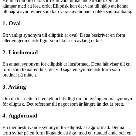
Att hitta rätt ord i korsord kan vara utmanande ibland. Om du
kämpar med att lösa ordet Elliptisk kan det vara till hjälp att känna
till några synonymer som kan vara användbara i olika sammanhang.
1. Oval
Ett vanligt synonym till elliptisk är oval. Detta beskriver en form
eller en geometrisk figur som liknar en avlång cirkel.
2. Linsformad
En annan synonym för elliptisk är linsformad. Detta hänvisar till en
form som liknar en lins, det vill säga en symmetrisk form som
brednar på mitten.
3. Avlång
Om du letar efter ett enkelt och tydligt ord är avlång en bra synonym
för elliptisk. Det refererar till något som är längre än det är brett.
4. Äggformad
En mer beskrivande synonym för elliptisk är äggformad. Denna
term syftar på en form liknande ett ägg, med en rundad ände och en