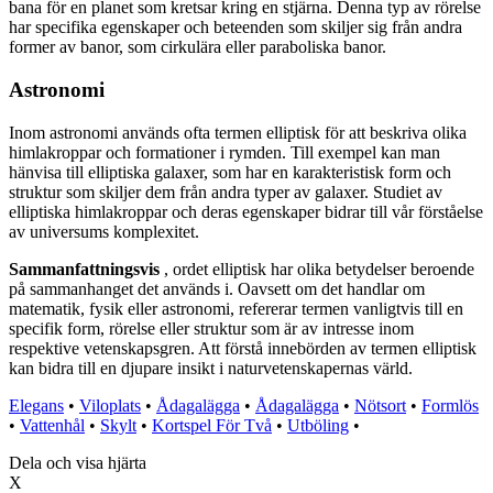
bana för en planet som kretsar kring en stjärna. Denna typ av rörelse
har specifika egenskaper och beteenden som skiljer sig från andra
former av banor, som cirkulära eller paraboliska banor.
Astronomi
Inom astronomi används ofta termen elliptisk för att beskriva olika
himlakroppar och formationer i rymden. Till exempel kan man
hänvisa till elliptiska galaxer, som har en karakteristisk form och
struktur som skiljer dem från andra typer av galaxer. Studiet av
elliptiska himlakroppar och deras egenskaper bidrar till vår förståelse
av universums komplexitet.
Sammanfattningsvis
, ordet elliptisk har olika betydelser beroende
på sammanhanget det används i. Oavsett om det handlar om
matematik, fysik eller astronomi, refererar termen vanligtvis till en
specifik form, rörelse eller struktur som är av intresse inom
respektive vetenskapsgren. Att förstå innebörden av termen elliptisk
kan bidra till en djupare insikt i naturvetenskapernas värld.
Elegans
•
Viloplats
•
Ådagalägga
•
Ådagalägga
•
Nötsort
•
Formlös
•
Vattenhål
•
Skylt
•
Kortspel För Två
•
Utböling
•
Dela och visa hjärta
X