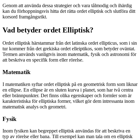
Genom att använda dessa strategier och vara tålmodig och ihärdig
kan du förhoppningsvis hitta det rätta ordet elliptisk och slutföra ditt
korsord framgångsrikt.
Vad betyder ordet Elliptisk?
Ordet elliptisk härstammar från det latinska ordet ellipticus, som i sin
tur kommer från det grekiska ordet elleiptikos, som betyder oväntat.
Termen används vanligtvis inom matematik, fysik och astronomi för
att beskriva en specifik form eller rörelse.
Matematik
I matematiken syftar ordet elliptisk på en geometrisk form som liknar
en ellipse. En ellipse är en sluten kurva i planet, som har två centra
eller brännpunkter. Det finns olika egenskaper och formler som är
karakteristiska för elliptiska former, vilket gör dem intressanta inom
matematisk analys och geometri.
Fysik
Inom fysiken kan begreppet elliptisk användas för att beskriva en
typ av rörelse eller bana. Till exempel kan man tala om en elliptisk