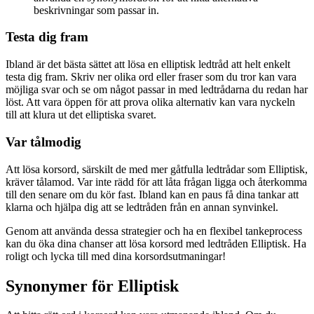
beskrivningar som passar in.
Testa dig fram
Ibland är det bästa sättet att lösa en elliptisk ledtråd att helt enkelt
testa dig fram. Skriv ner olika ord eller fraser som du tror kan vara
möjliga svar och se om något passar in med ledtrådarna du redan har
löst. Att vara öppen för att prova olika alternativ kan vara nyckeln
till att klura ut det elliptiska svaret.
Var tålmodig
Att lösa korsord, särskilt de med mer gåtfulla ledtrådar som Elliptisk,
kräver tålamod. Var inte rädd för att låta frågan ligga och återkomma
till den senare om du kör fast. Ibland kan en paus få dina tankar att
klarna och hjälpa dig att se ledtråden från en annan synvinkel.
Genom att använda dessa strategier och ha en flexibel tankeprocess
kan du öka dina chanser att lösa korsord med ledtråden Elliptisk. Ha
roligt och lycka till med dina korsordsutmaningar!
Synonymer för Elliptisk