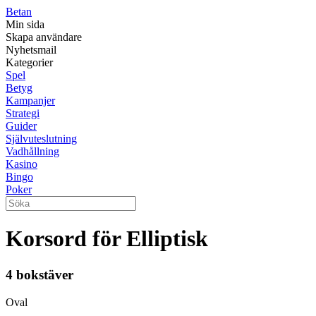
Betan
Min sida
Skapa användare
Nyhetsmail
Kategorier
Spel
Betyg
Kampanjer
Strategi
Guider
Självuteslutning
Vadhållning
Kasino
Bingo
Poker
Korsord för Elliptisk
4 bokstäver
Oval