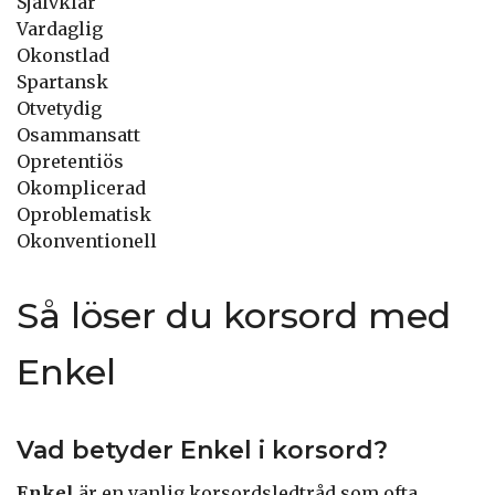
Självklar
Vardaglig
Okonstlad
Spartansk
Otvetydig
Osammansatt
Opretentiös
Okomplicerad
Oproblematisk
Okonventionell
Så löser du korsord med
Enkel
Vad betyder Enkel i korsord?
Enkel
är en vanlig korsordsledtråd som ofta