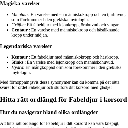
Magiska varelser
Minotaur
: En varelse med en människokropp och en tjurhuvud,
som förekommer i den grekiska mytologin.
Griffon
: Ett fabeldjur med lejonkropp, örnhuvud och vingar.
Centaur
: En varelse med människokropp och hästliknande
kropp under midjan.
Legendariska varelser
Kentaur
: Ett fabeldjur med människokropp och hästkropp.
Sfinks
: En varelse med lejonkropp och människohuvud.
Hydra
: En mångkoppad orm som förekommer i den grekiska
mytologin.
Med förhoppningsvis dessa synonymer kan du komma på det rätta
svaret för ordet Fabeldjur och slutföra ditt korsord med glädje!
Hitta rätt ordlängd för Fabeldjur i korsord
Hur du navigerar bland olika ordlängder
Att hitta rätt ordlängd för Fabeldjur i ditt korsord kan vara knepigt,