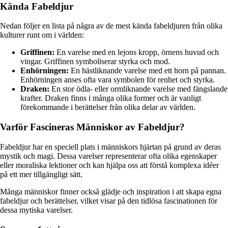
Kända Fabeldjur
Nedan följer en lista på några av de mest kända fabeldjuren från olika
kulturer runt om i världen:
Griffinen:
En varelse med en lejons kropp, örnens huvud och
vingar. Griffinen symboliserar styrka och mod.
Enhörningen:
En hästliknande varelse med ett horn på pannan.
Enhörningen anses ofta vara symbolen för renhet och styrka.
Draken:
En stor ödla- eller ormliknande varelse med fängslande
krafter. Draken finns i många olika former och är vanligt
förekommande i berättelser från olika delar av världen.
Varför Fascineras Människor av Fabeldjur?
Fabeldjur har en speciell plats i människors hjärtan på grund av deras
mystik och magi. Dessa varelser representerar ofta olika egenskaper
eller moraliska lektioner och kan hjälpa oss att förstå komplexa idéer
på ett mer tillgängligt sätt.
Många människor finner också glädje och inspiration i att skapa egna
fabeldjur och berättelser, vilket visar på den tidlösa fascinationen för
dessa mytiska varelser.