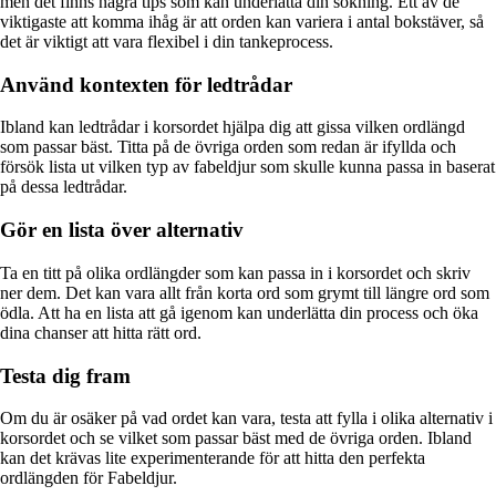
men det finns några tips som kan underlätta din sökning. Ett av de
viktigaste att komma ihåg är att orden kan variera i antal bokstäver, så
det är viktigt att vara flexibel i din tankeprocess.
Använd kontexten för ledtrådar
Ibland kan ledtrådar i korsordet hjälpa dig att gissa vilken ordlängd
som passar bäst. Titta på de övriga orden som redan är ifyllda och
försök lista ut vilken typ av fabeldjur som skulle kunna passa in baserat
på dessa ledtrådar.
Gör en lista över alternativ
Ta en titt på olika ordlängder som kan passa in i korsordet och skriv
ner dem. Det kan vara allt från korta ord som grymt till längre ord som
ödla. Att ha en lista att gå igenom kan underlätta din process och öka
dina chanser att hitta rätt ord.
Testa dig fram
Om du är osäker på vad ordet kan vara, testa att fylla i olika alternativ i
korsordet och se vilket som passar bäst med de övriga orden. Ibland
kan det krävas lite experimenterande för att hitta den perfekta
ordlängden för Fabeldjur.