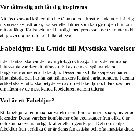
Var tålmodig och låt dig inspireras
Att lösa korsord kräver ofta lite tålamod och kreativ tänkande. Låt dig
inspireras av ledtrådar, böcker eller filmer som kan ge dig en hint om
rätt ordlängd för Fabeldjur. Ha roligt med processen och var inte rädd
att prova dig fram för att hitta rätt svar.
Fabeldjur: En Guide till Mystiska Varelser
I den fantastiska världen av mytologi och sagor finns det en mängd
intressanta varelser att utforska. Ett av de mest spännande och
fängslande ämnena är fabeldjur. Dessa fantasifulla skapelser har en
lång historia och har fångat människors fantasi i århundraden. I denna
artikel ska vi utforska betydelsen av ordet fabeldjur och lära oss mer
om några av de mest kända fabeldjuren genom tiderna.
Vad är ett Fabeldjur?
Ett fabeldjur är en imaginär varelse som förekommer i sagor, myter och
legender. Dessa varelser kombinerar ofta egenskaper från olika djur
och kan ha övernaturliga krafter eller egenskaper. Det som skiljer
fabeldjur från verkliga djur är deras fantastiska och ofta magiska drag.