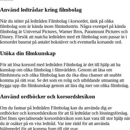
Använd ledtrådar kring filmbolag
När du stöter på ledtråden Filmbolag i korsordet, tänk på olika
filmbolag som är kända inom filmindustrin. Några exempel på kända
filmbolag är Universal Pictures, Warner Bros, Paramount Pictures och
Disney. Försök att matcha ledtråden med ett filmbolag som passar in i
korsordet baserat på antalet bokstäver och eventuella korsande ord.
Utöka din filmkunskap
För att lösa korsord med ledtråden Filmbolag är det till hjälp att ha
kunskap om olika filmbolag i filmvärlden. Genom att läsa om
filmhistoria och olika filmbolag kan du öka dina chanser att snabbt
komma på rätt svar. Se det som en rolig och utbildande utmaning att
bygga upp din filmkunskap genom att lära dig mer om olika filmbolag.
Använd ordböcker och korsordslexikon
Om du fastnar på ledtråden Filmbolag kan du använda dig av
ordböcker och korsordslexikon för att få ledtrådar och lösningsförslag.
Det finns specialiserade korsordslexikon som kan vara till stor hjälp när
du är osäker på en viss ledtråd. Var inte rädd för att använda
hjälpmedel för att komma fram till rätt svar.