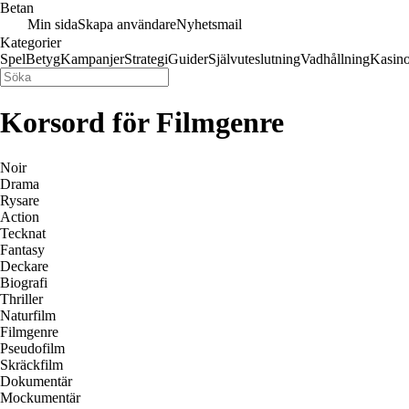
Betan
Min sida
Skapa användare
Nyhetsmail
Kategorier
Spel
Betyg
Kampanjer
Strategi
Guider
Självuteslutning
Vadhållning
Kasin
Korsord för Filmgenre
Noir
Drama
Rysare
Action
Tecknat
Fantasy
Deckare
Biografi
Thriller
Naturfilm
Filmgenre
Pseudofilm
Skräckfilm
Dokumentär
Mockumentär