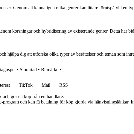
erenser. Genom att känna igen olika genrer kan tittare förutspå vilken ty
enom korsningar och hybridisering av existerande genrer. Detta har bidra
och hjälpa dig att utforska olika typer av berättelser och teman som intr
Sagospel
•
Storartad
•
Bilmärke
•
terest
TikTok
Mail
RSS
k och gör ett köp från en handlare.
te-program och kan få betalning för köp gjorda via hänvisningslänkar. Inn