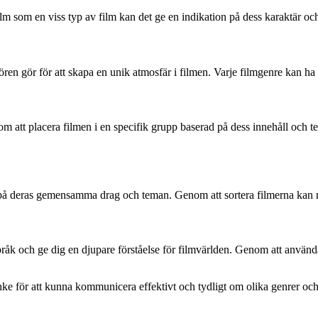
m som en viss typ av film kan det ge en indikation på dess karaktär och
ren gör för att skapa en unik atmosfär i filmen. Varje filmgenre kan ha s
om att placera filmen i en specifik grupp baserad på dess innehåll och t
t på deras gemensamma drag och teman. Genom att sortera filmerna kan 
språk och ge dig en djupare förståelse för filmvärlden. Genom att använd
nke för att kunna kommunicera effektivt och tydligt om olika genrer och 