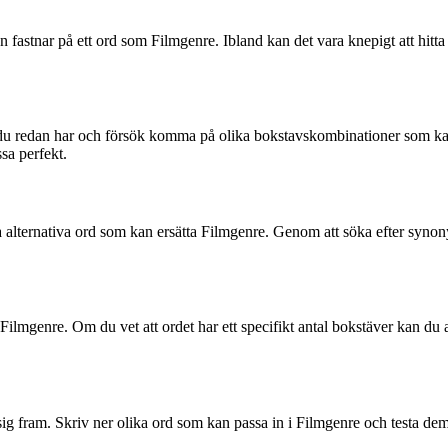
 fastnar på ett ord som Filmgenre. Ibland kan det vara knepigt att hitta d
äver du redan har och försök komma på olika bokstavskombinationer som 
ssa perfekt.
ta alternativa ord som kan ersätta Filmgenre. Genom att söka efter synon
t Filmgenre. Om du vet att ordet har ett specifikt antal bokstäver kan du
ova sig fram. Skriv ner olika ord som kan passa in i Filmgenre och testa