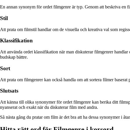
En annan synonym för ordet filmgenre är typ. Genom att beskriva en fil
Stil
Att prata om filmstil handlar om de visuella och kreativa val som regissö
Klassifikation
Att använda ordet klassifikation när man diskuterar filmgenrer handlar 
budskap bättre.
Sort
Att prata om filmgenrer kan också handla om att sortera filmer basera
Slutsats
Att känna till olika synonymer för ordet filmgenre kan berika ditt film
nyanserat och exakt när du diskuterar film med andra.
Så nästa gång du pratar om film är det bra att ha dessa synonymer i åta
Hitta rätt ord för Filmgenre i korsord