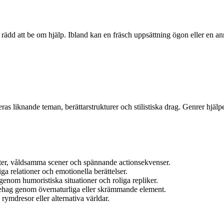
te rädd att be om hjälp. Ibland kan en fräsch uppsättning ögon eller en 
eras liknande teman, berättarstrukturer och stilistiska drag. Genrer hjälp
eter, våldsamma scener och spännande actionsekvenser.
a relationer och emotionella berättelser.
 genom humoristiska situationer och roliga repliker.
behag genom övernaturliga eller skrämmande element.
rymdresor eller alternativa världar.