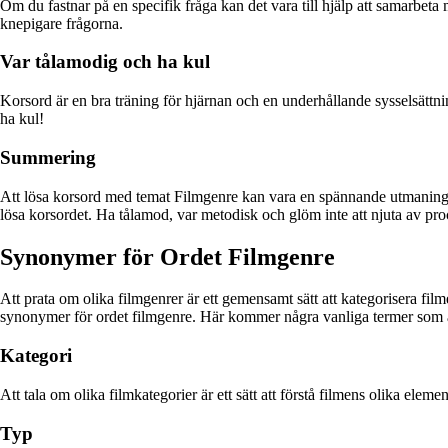
Om du fastnar på en specifik fråga kan det vara till hjälp att samarbet
knepigare frågorna.
Var tålamodig och ha kul
Korsord är en bra träning för hjärnan och en underhållande sysselsättnin
ha kul!
Summering
Att lösa korsord med temat Filmgenre kan vara en spännande utmaning f
lösa korsordet. Ha tålamod, var metodisk och glöm inte att njuta av pro
Synonymer för Ordet Filmgenre
Att prata om olika filmgenrer är ett gemensamt sätt att kategorisera filme
synonymer för ordet filmgenre. Här kommer några vanliga termer som an
Kategori
Att tala om olika filmkategorier är ett sätt att förstå filmens olika eleme
Typ