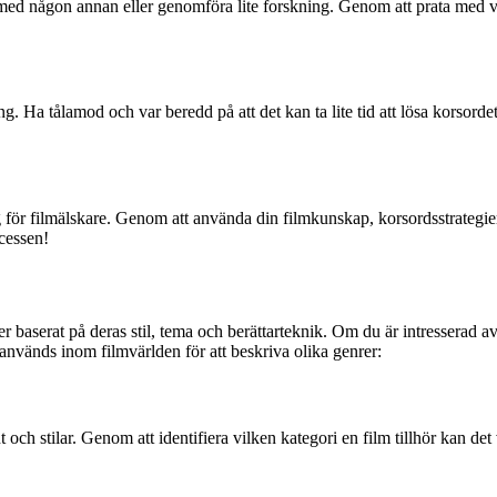
a med någon annan eller genomföra lite forskning. Genom att prata med v
g. Ha tålamod och var beredd på att det kan ta lite tid att lösa korsorde
ör filmälskare. Genom att använda din filmkunskap, korsordsstrategier 
cessen!
r baserat på deras stil, tema och berättarteknik. Om du är intresserad av 
vänds inom filmvärlden för att beskriva olika genrer:
nt och stilar. Genom att identifiera vilken kategori en film tillhör kan de