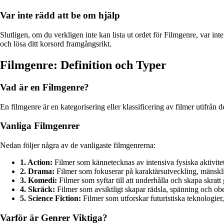
Var inte rädd att be om hjälp
Slutligen, om du verkligen inte kan lista ut ordet för Filmgenre, var in
och lösa ditt korsord framgångsrikt.
Filmgenre: Definition och Typer
Vad är en Filmgenre?
En filmgenre är en kategorisering eller klassificering av filmer utifrån d
Vanliga Filmgenrer
Nedan följer några av de vanligaste filmgenrerna:
1. Action:
Filmer som kännetecknas av intensiva fysiska aktivit
2. Drama:
Filmer som fokuserar på karaktärsutveckling, mänsklig
3. Komedi:
Filmer som syftar till att underhålla och skapa skratt
4. Skräck:
Filmer som avsiktligt skapar rädsla, spänning och o
5. Science Fiction:
Filmer som utforskar futuristiska teknologier, 
Varför är Genrer Viktiga?