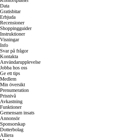
Kontorsplatser
Data
Gratisbitar
Erbjuda
Recensioner
Shoppingguider
Instruktioner
Visningar
Info
Svar på frågor
Kontakta
Användarupplevelse
Jobba hos oss
Ge ett tips
Medlem
Min översikt
Prenumeration
Prisnivå
Avkastning
Funktioner
Gemensam insats
Annonsör
Sponsorskap
Dotterbolag
Alliera