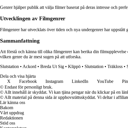
Genrer hjälper publik att välja filmer baserat på deras intresse och pref
Utvecklingen av Filmgenrer
Filmgenrer har utvecklats över tiden och nya undergenrer har uppstått g
Sammanfattning
Att förstå och känna till olika filmgenrer kan berika din filmupplevelse 
vilken genre du är mest sugen på att utforska.
Slutstation
•
Ackord
•
Breda Ut Sig
•
Klippö
•
Slutstation
•
Träkloss
•
Dela och visa hjärta
X
Facebook
Instagram
LinkedIn
YouTube
Pin
© Endast för personligt bruk.
© Allt innehåll är skyddat. Vi kan tjäna pengar när du klickar på en län
© Allt material på denna sida är upphovsrättsskyddat. Vi deltar i affilia
Lär känna oss
Bakom
Vårt uppdrag
Redaktionen
Stöd oss