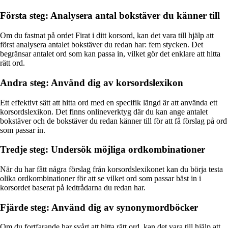
Första steg: Analysera antal bokstäver du känner till
Om du fastnat på ordet Firat i ditt korsord, kan det vara till hjälp att
först analysera antalet bokstäver du redan har: fem stycken. Det
begränsar antalet ord som kan passa in, vilket gör det enklare att hitta
rätt ord.
Andra steg: Använd dig av korsordslexikon
Ett effektivt sätt att hitta ord med en specifik längd är att använda ett
korsordslexikon. Det finns onlineverktyg där du kan ange antalet
bokstäver och de bokstäver du redan känner till för att få förslag på ord
som passar in.
Tredje steg: Undersök möjliga ordkombinationer
När du har fått några förslag från korsordslexikonet kan du börja testa
olika ordkombinationer för att se vilket ord som passar bäst in i
korsordet baserat på ledtrådarna du redan har.
Fjärde steg: Använd dig av synonymordböcker
Om du fortfarande har svårt att hitta rätt ord, kan det vara till hjälp att