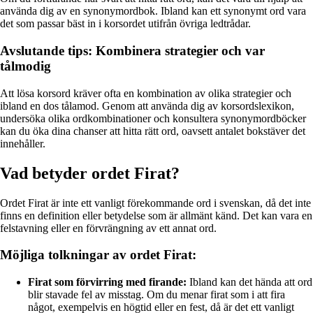
använda dig av en synonymordbok. Ibland kan ett synonymt ord vara
det som passar bäst in i korsordet utifrån övriga ledtrådar.
Avslutande tips: Kombinera strategier och var
tålmodig
Att lösa korsord kräver ofta en kombination av olika strategier och
ibland en dos tålamod. Genom att använda dig av korsordslexikon,
undersöka olika ordkombinationer och konsultera synonymordböcker
kan du öka dina chanser att hitta rätt ord, oavsett antalet bokstäver det
innehåller.
Vad betyder ordet Firat?
Ordet Firat är inte ett vanligt förekommande ord i svenskan, då det inte
finns en definition eller betydelse som är allmänt känd. Det kan vara en
felstavning eller en förvrängning av ett annat ord.
Möjliga tolkningar av ordet Firat:
Firat som förvirring med firande:
Ibland kan det hända att ord
blir stavade fel av misstag. Om du menar firat som i att fira
något, exempelvis en högtid eller en fest, då är det ett vanligt