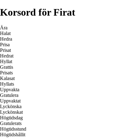
Korsord för Firat
Ära
Halat
Hedra
Prisa
Prisat
Hedrat
Hyllat
Grattis
Prisats
Kalasat
Hyllats
Uppvakta
Gratulera
Uppvaktat
Lyckönska
Lyckönskat
Högtidsdag
Gratulerats
Högtidsstund
Högtidshållit