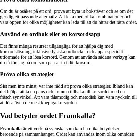
Om du är osäker på ett ord, prova att byta ut bokstäver och se om det
ger dig ett passande alternativ. Att leka med olika kombinationer och
vara öppen för olika möjligheter kan leda till att du hittar det rätta ordet.
Använd en ordbok eller en korsordsapp
Det finns många resurser tillgängliga för att hjälpa dig med
korsordslösning, inklusive fysiska ordböcker och appar speciellt
utformade för att lösa korsord. Genom att använda sådana verktyg kan
du få förslag på ord som passar in i ditt korsord.
Pröva olika strategier
Sist men inte minst, var inte rädd att prova olika strategier. Ibland kan
det hjälpa att ta en paus och komma tillbaka till korsordet med en
fräsch synvinkel. Att vara tålamodig och metodisk kan vara nyckeln till
att lösa även de mest knepiga korsorden.
Vad betyder ordet Framkalla?
Framkalla
är ett verb på svenska som kan ha olika betydelser
beroende på sammanhanget. Ordet kan användas inom olika områden