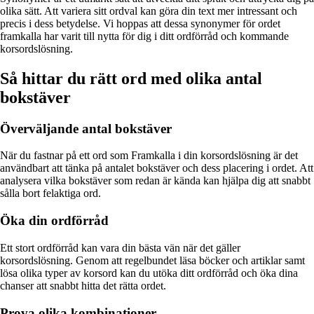
olika sätt. Att variera sitt ordval kan göra din text mer intressant och
precis i dess betydelse. Vi hoppas att dessa synonymer för ordet
framkalla har varit till nytta för dig i ditt ordförråd och kommande
korsordslösning.
Så hittar du rätt ord med olika antal
bokstäver
Överväljande antal bokstäver
När du fastnar på ett ord som Framkalla i din korsordslösning är det
användbart att tänka på antalet bokstäver och dess placering i ordet. Att
analysera vilka bokstäver som redan är kända kan hjälpa dig att snabbt
sålla bort felaktiga ord.
Öka din ordförråd
Ett stort ordförråd kan vara din bästa vän när det gäller
korsordslösning. Genom att regelbundet läsa böcker och artiklar samt
lösa olika typer av korsord kan du utöka ditt ordförråd och öka dina
chanser att snabbt hitta det rätta ordet.
Prova olika kombinationer