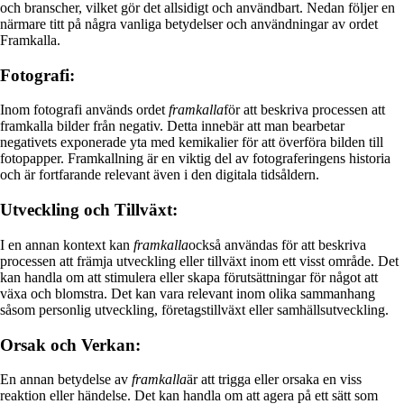
och branscher, vilket gör det allsidigt och användbart. Nedan följer en
närmare titt på några vanliga betydelser och användningar av ordet
Framkalla.
Fotografi:
Inom fotografi används ordet
framkalla
för att beskriva processen att
framkalla bilder från negativ. Detta innebär att man bearbetar
negativets exponerade yta med kemikalier för att överföra bilden till
fotopapper. Framkallning är en viktig del av fotograferingens historia
och är fortfarande relevant även i den digitala tidsåldern.
Utveckling och Tillväxt:
I en annan kontext kan
framkalla
också användas för att beskriva
processen att främja utveckling eller tillväxt inom ett visst område. Det
kan handla om att stimulera eller skapa förutsättningar för något att
växa och blomstra. Det kan vara relevant inom olika sammanhang
såsom personlig utveckling, företagstillväxt eller samhällsutveckling.
Orsak och Verkan:
En annan betydelse av
framkalla
är att trigga eller orsaka en viss
reaktion eller händelse. Det kan handla om att agera på ett sätt som