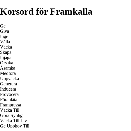
Korsord för Framkalla
Ge
Giva
Inge
Vålla
Väcka
Skapa
Injaga
Orsaka
Åsamka
Medföra
Uppväcka
Generera
Inducera
Provocera
Föranlåta
Frampressa
Väcka Till
Göra Synlig
Väcka Till Liv
Ge Upphov Till