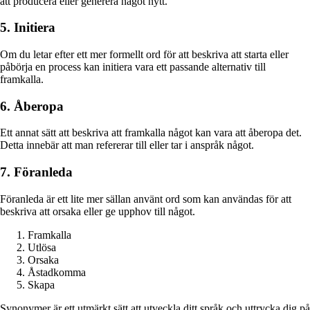
att producera eller generera något nytt.
5. Initiera
Om du letar efter ett mer formellt ord för att beskriva att starta eller
påbörja en process kan initiera vara ett passande alternativ till
framkalla.
6. Åberopa
Ett annat sätt att beskriva att framkalla något kan vara att åberopa det.
Detta innebär att man refererar till eller tar i anspråk något.
7. Föranleda
Föranleda är ett lite mer sällan använt ord som kan användas för att
beskriva att orsaka eller ge upphov till något.
Framkalla
Utlösa
Orsaka
Åstadkomma
Skapa
Synonymer är ett utmärkt sätt att utveckla ditt språk och uttrycka dig på