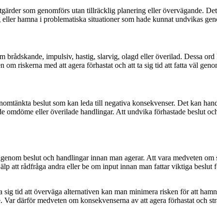
åtgärder som genomförs utan tillräcklig planering eller övervägande. Det k
g eller hamna i problematiska situationer som hade kunnat undvikas gen
 brådskande, impulsiv, hastig, slarvig, olagd eller överilad. Dessa ord 
n om riskerna med att agera förhastat och att ta sig tid att fatta väl gen
 ogenomtänkta beslut som kan leda till negativa konsekvenser. Det kan h
nde omdöme eller överilade handlingar. Att undvika förhastade beslut och 
era igenom beslut och handlingar innan man agerar. Att vara medveten om si
älp att rådfråga andra eller be om input innan man fattar viktiga beslut 
ig tid att överväga alternativen kan man minimera risken för att hamna 
e. Var därför medveten om konsekvenserna av att agera förhastat och str