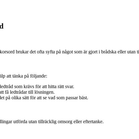
d
ord brukar det ofta syfta på något som är gjort i brådska eller utan til
lp att tänka på följande:
edtråd som krävs för att hitta rätt svar.
t få ledtrådar till lösningen.
det på olika sätt för att se vad som passar bäst.
lingar utförda utan tillräcklig omsorg eller eftertanke.