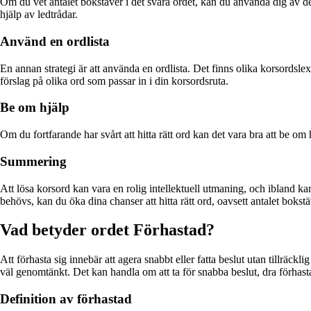
Om du vet antalet bokstäver i det svåra ordet, kan du använda dig av de
hjälp av ledtrådar.
Använd en ordlista
En annan strategi är att använda en ordlista. Det finns olika korsordsl
förslag på olika ord som passar in i din korsordsruta.
Be om hjälp
Om du fortfarande har svårt att hitta rätt ord kan det vara bra att be o
Summering
Att lösa korsord kan vara en rolig intellektuell utmaning, och ibland ka
behövs, kan du öka dina chanser att hitta rätt ord, oavsett antalet bokstä
Vad betyder ordet Förhastad?
Att förhasta sig innebär att agera snabbt eller fatta beslut utan tillräckl
väl genomtänkt. Det kan handla om att ta för snabba beslut, dra förhast
Definition av förhastad