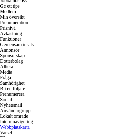
Jobba hos oss
Ge ett tips
Medlem
Min översikt
Prenumeration
Prisnivå
Avkastning
Funktioner
Gemensam insats
Annonsör
Sponsorskap
Dotterbolag
Alliera
Media
Fråga
Samhörighet
Bli en följare
Prenumerera
Social
Nyhetsmail
Användargrupp
Lokalt område
Intern navigering
Webbplatskarta
Varsel