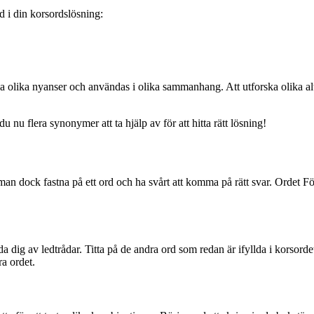
d i din korsordslösning:
 olika nyanser och användas i olika sammanhang. Att utforska olika altern
 nu flera synonymer att ta hjälp av för att hitta rätt lösning!
an dock fastna på ett ord och ha svårt att komma på rätt svar. Ordet Förh
ända dig av ledtrådar. Titta på de andra ord som redan är ifyllda i korsor
a ordet.