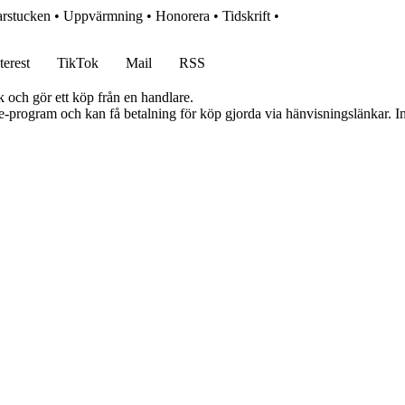
rstucken
•
Uppvärmning
•
Honorera
•
Tidskrift
•
terest
TikTok
Mail
RSS
k och gör ett köp från en handlare.
te-program och kan få betalning för köp gjorda via hänvisningslänkar. Inn