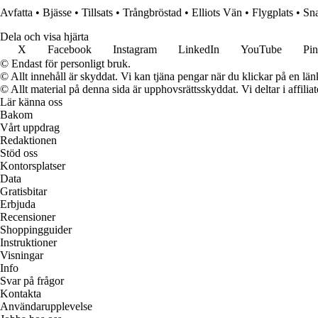
Avfatta
•
Bjässe
•
Tillsats
•
Trångbröstad
•
Elliots Vän
•
Flygplats
•
Sna
Dela och visa hjärta
X
Facebook
Instagram
LinkedIn
YouTube
Pin
© Endast för personligt bruk.
© Allt innehåll är skyddat. Vi kan tjäna pengar när du klickar på en län
© Allt material på denna sida är upphovsrättsskyddat. Vi deltar i affilia
Lär känna oss
Bakom
Vårt uppdrag
Redaktionen
Stöd oss
Kontorsplatser
Data
Gratisbitar
Erbjuda
Recensioner
Shoppingguider
Instruktioner
Visningar
Info
Svar på frågor
Kontakta
Användarupplevelse