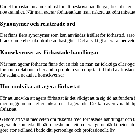
Ordet förhastad används oftast för att beskriva handlingar, beslut eller 
noggrannhet. När man agerar förhastat kan man riskera att göra missta
Synonymer och relaterade ord
Det finns flera synonymer som kan användas istället för förhastad, såsom
brådskande eller okontrollerad hastighet. Det är viktigt att vara medvete
Konsekvenser av förhastade handlingar
När man agerar förhastat finns det en risk att man tar felaktiga eller
förstörda relationer eller andra problem som uppstår till följd av brista
för sådana negativa konsekvenser.
Hur undvika att agera förhastat
För att undvika att agera förhastat är det viktigt att ta sig tid att fund
mer noggrann och eftertänksam i sitt agerande. Det kan även vara till hj
förhastat.
Genom att vara medveten om riskerna med förhastade handlingar och ta s
agerande kan leda till bättre beslut och ett mer väl genomtänkt beteend
göra stor skillnad i både ditt personliga och professionella liv.