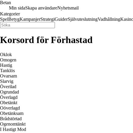
Betan
Min sida
Skapa användare
Nyhetsmail
Kategorier
Spel
Betyg
Kampanjer
Strategi
Guider
Självuteslutning
Vadhållning
Kasin
Korsord för Förhastad
Oklok
Omogen
Hastig
Tanklös
Ovarsam
Slarvig
Överilad
Ogrundad
Överlagd
Obetänkt
Oöverlagd
Obetänksam
Brådstörtad
Ogenomtänkt
I Hastigt Mod