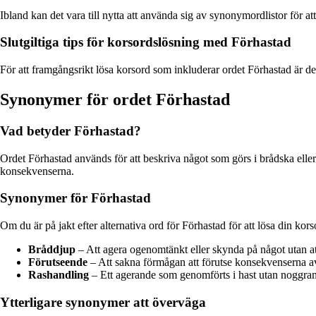
Ibland kan det vara till nytta att använda sig av synonymordlistor för att
Slutgiltiga tips för korsordslösning med Förhastad
För att framgångsrikt lösa korsord som inkluderar ordet Förhastad är det
Synonymer för ordet Förhastad
Vad betyder Förhastad?
Ordet Förhastad används för att beskriva något som görs i brådska eller på
konsekvenserna.
Synonymer för Förhastad
Om du är på jakt efter alternativa ord för Förhastad för att lösa din kor
Bråddjup
– Att agera ogenomtänkt eller skynda på något utan att t
Förutseende
– Att sakna förmågan att förutse konsekvenserna a
Rashandling
– Ett agerande som genomförts i hast utan noggra
Ytterligare synonymer att överväga