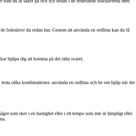
ver som du är säker på och fyll sedan i de resterande bokstäverna med
ch de bokstäver du redan har. Genom att använda en ordlista kan du få
kar hjälpa dig att komma på det rätta svaret.
, testa olika kombinationer, använda en ordlista och be om hjälp när det
ågot som sker i en hastighet eller i ett tempo som inte är lämpligt eller
rna.