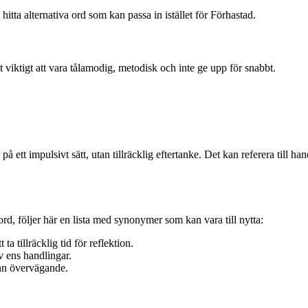
 hitta alternativa ord som kan passa in istället för Förhastad.
 viktigt att vara tålamodig, metodisk och inte ge upp för snabbt.
 ett impulsivt sätt, utan tillräcklig eftertanke. Det kan referera till ha
sord, följer här en lista med synonymer som kan vara till nytta:
a tillräcklig tid för reflektion.
v ens handlingar.
nn övervägande.