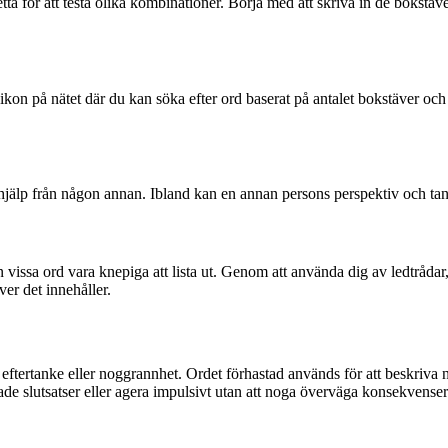
tta för att testa olika kombinationer. Börja med att skriva in de bokstä
exikon på nätet där du kan söka efter ord baserat på antalet bokstäver o
m hjälp från någon annan. Ibland kan en annan persons perspektiv och tan
n vissa ord vara knepiga att lista ut. Genom att använda dig av ledtrådar
ver det innehåller.
ig eftertanke eller noggrannhet. Ordet förhastad används för att beskriva n
ade slutsatser eller agera impulsivt utan att noga överväga konsekvense