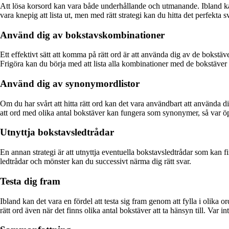
Att lösa korsord kan vara både underhållande och utmanande. Ibland kan
vara knepig att lista ut, men med rätt strategi kan du hitta det perfekta s
Använd dig av bokstavskombinationer
Ett effektivt sätt att komma på rätt ord är att använda dig av de bokst
Frigöra kan du börja med att lista alla kombinationer med de bokstäver 
Använd dig av synonymordlistor
Om du har svårt att hitta rätt ord kan det vara användbart att använda
att ord med olika antal bokstäver kan fungera som synonymer, så var öp
Utnyttja bokstavsledtrådar
En annan strategi är att utnyttja eventuella bokstavsledtrådar som kan 
ledtrådar och mönster kan du successivt närma dig rätt svar.
Testa dig fram
Ibland kan det vara en fördel att testa sig fram genom att fylla i olika
rätt ord även när det finns olika antal bokstäver att ta hänsyn till. Var in