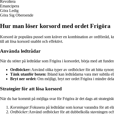
Revoltera
Emancipera
Göra Ledig
Göra Sig Oberoende
Hur man löser korsord med ordet Frigöra
Korsord är populära pussel som kräver en kombination av ordförråd, krea
till att lösa korsord snabbt och effektivt.
Använda ledtrådar
När du stöter på ledtrådar som Frigöra i korsordet, börja med att funde
Ordböcker:
Använd olika typer av ordböcker för att hitta synon
Tänk utanför boxen:
Ibland kan ledtrådarna vara mer subtila el
Bryt ner ordet:
Om möjligt, bryt ner ordet Frigöra i mindre delar 
Strategier för att lösa korsord
När du har kommit på möjliga svar för Frigöra är det dags att strategiskt
Korsningar:
Fokusera på ledtrådar som korsar varandra för att elimi
Ordböcker:
Använd ordböcker för att dubbelkolla stavningen och 