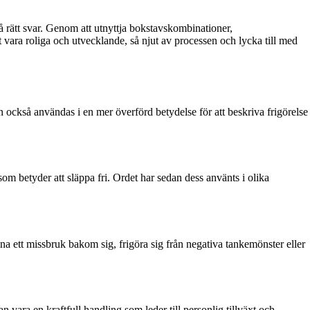
 rätt svar. Genom att utnyttja bokstavskombinationer,
tt vara roliga och utvecklande, så njut av processen och lycka till med
an också användas i en mer överförd betydelse för att beskriva frigörelse
om betyder att släppa fri. Ordet har sedan dess använts i olika
mna ett missbruk bakom sig, frigöra sig från negativa tankemönster eller
n vara en kraftfull handling som leder till personlig tillväxt och