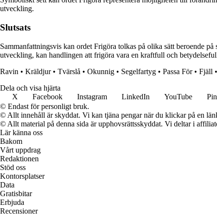
utveckling.
Slutsats
Sammanfattningsvis kan ordet Frigöra tolkas på olika sätt beroende på s
utveckling, kan handlingen att frigöra vara en kraftfull och betydelseful
Ravin
•
Kräldjur
•
Tvärslå
•
Okunnig
•
Segelfartyg
•
Passa För
•
Fjäll
Dela och visa hjärta
X
Facebook
Instagram
LinkedIn
YouTube
Pin
© Endast för personligt bruk.
© Allt innehåll är skyddat. Vi kan tjäna pengar när du klickar på en län
© Allt material på denna sida är upphovsrättsskyddat. Vi deltar i affilia
Lär känna oss
Bakom
Vårt uppdrag
Redaktionen
Stöd oss
Kontorsplatser
Data
Gratisbitar
Erbjuda
Recensioner