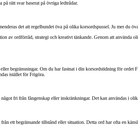
å rätt svar baserat på övriga ledtrådar.
enderas det att regelbundet öva på olika korsordspussel. Ju mer du övar,
n av ordförråd, strategi och kreativt tänkande. Genom att använda olika
or eller begränsningar. Om du har fastnat i din korsordstidning för ordet Fr
das istället för Frigöra.
ler något fri från fångenskap eller inskränkningar. Det kan användas i 
rån ett begränsande tillstånd eller situation. Detta ord har ofta en känsla 