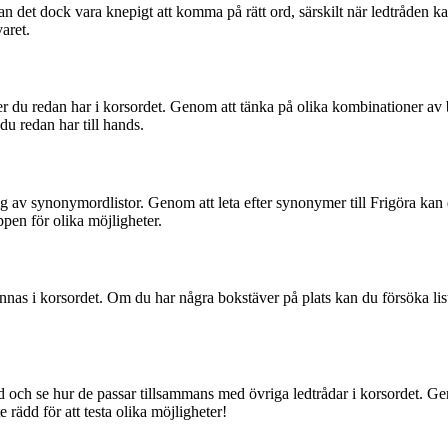
 det dock vara knepigt att komma på rätt ord, särskilt när ledtråden ka
varet.
äver du redan har i korsordet. Genom att tänka på olika kombinationer a
du redan har till hands.
 dig av synonymordlistor. Genom att leta efter synonymer till Frigöra k
pen för olika möjligheter.
finnas i korsordet. Om du har några bokstäver på plats kan du försöka li
 ord och se hur de passar tillsammans med övriga ledtrådar i korsordet. G
te rädd för att testa olika möjligheter!