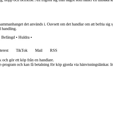
ammanhanget det används i. Oavsett om det handlar om att befria sig sjä
l handling.
•
Befängd
•
Huldra
•
terest
TikTok
Mail
RSS
k och gör ett köp från en handlare.
te-program och kan få betalning för köp gjorda via hänvisningslänkar. Inn