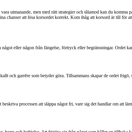
an vara utmanande, men med rätt strategier och tålamod kan du komma på
na chanser att lösa korsordet korrekt. Kom ihåg att korsord är till för a
ia något eller någon från fängelse, förtryck eller begränsningar. Ordet k
kallt och garrĕre som betyder göra. Tillsammans skapar de ordet frigō, s
t beskriva processen att släppa något fri, vare sig det handlar om att lä
, hopp och befrielse. Att frigöra sig från något som håller en tillbaka ka