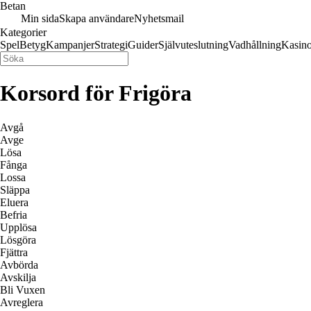
Betan
Min sida
Skapa användare
Nyhetsmail
Kategorier
Spel
Betyg
Kampanjer
Strategi
Guider
Självuteslutning
Vadhållning
Kasin
Korsord för Frigöra
Avgå
Avge
Lösa
Fånga
Lossa
Släppa
Eluera
Befria
Upplösa
Lösgöra
Fjättra
Avbörda
Avskilja
Bli Vuxen
Avreglera