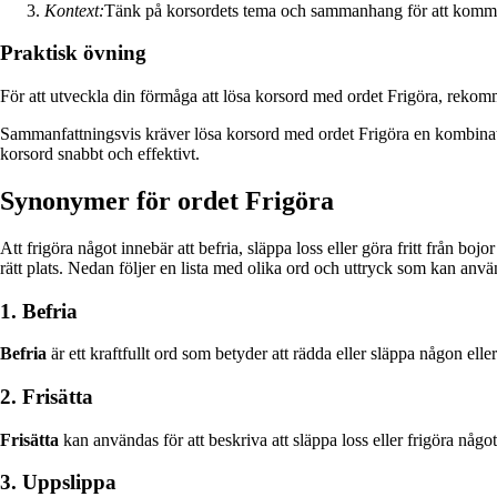
Kontext:
Tänk på korsordets tema och sammanhang för att komma p
Praktisk övning
För att utveckla din förmåga att lösa korsord med ordet Frigöra, rekomm
Sammanfattningsvis kräver lösa korsord med ordet Frigöra en kombinatio
korsord snabbt och effektivt.
Synonymer för ordet Frigöra
Att frigöra något innebär att befria, släppa loss eller göra fritt från boj
rätt plats. Nedan följer en lista med olika ord och uttryck som kan använ
1. Befria
Befria
är ett kraftfullt ord som betyder att rädda eller släppa någon el
2. Frisätta
Frisätta
kan användas för att beskriva att släppa loss eller frigöra något f
3. Uppslippa