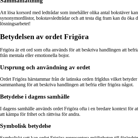
Sammanfattning
Att lösa korsord med ledtrådar som innehåller olika antal bokstäver k
synonymordlistor, bokstavsledtrådar och att testa dig fram kan du öka di
lösningsarbetet!
Betydelsen av ordet Frigöra
Frigöra är ett ord som ofta används för att beskriva handlingen att befr
från mentala eller emotionella bojor.
Ursprung och användning av ordet
Ordet Frigöra härstammar från de latinska orden frīgĭdus vilket betyder 
sammanhang för att beskriva handlingen att befria eller frigöra något.
Betydelse i dagens samhälle
I dagens samhälle används ordet Frigöra ofta i en bredare kontext för at
att kämpa för frihet och rättvisa för andra.
Symbolisk betydelse
Symboliskt sett kan ordet Frigöra representera möjligheten till förändring