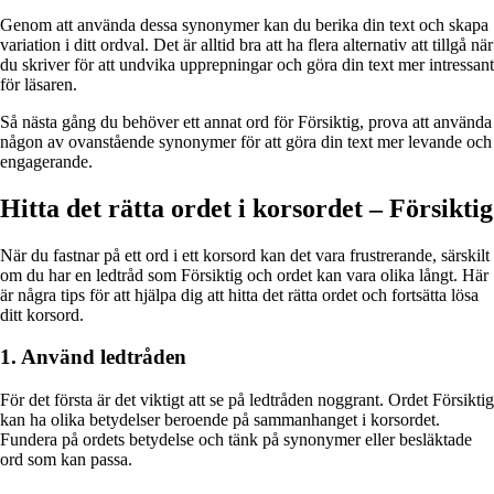
Genom att använda dessa synonymer kan du berika din text och skapa
variation i ditt ordval. Det är alltid bra att ha flera alternativ att tillgå när
du skriver för att undvika upprepningar och göra din text mer intressant
för läsaren.
Så nästa gång du behöver ett annat ord för Försiktig, prova att använda
någon av ovanstående synonymer för att göra din text mer levande och
engagerande.
Hitta det rätta ordet i korsordet – Försiktig
När du fastnar på ett ord i ett korsord kan det vara frustrerande, särskilt
om du har en ledtråd som Försiktig och ordet kan vara olika långt. Här
är några tips för att hjälpa dig att hitta det rätta ordet och fortsätta lösa
ditt korsord.
1. Använd ledtråden
För det första är det viktigt att se på ledtråden noggrant. Ordet Försiktig
kan ha olika betydelser beroende på sammanhanget i korsordet.
Fundera på ordets betydelse och tänk på synonymer eller besläktade
ord som kan passa.