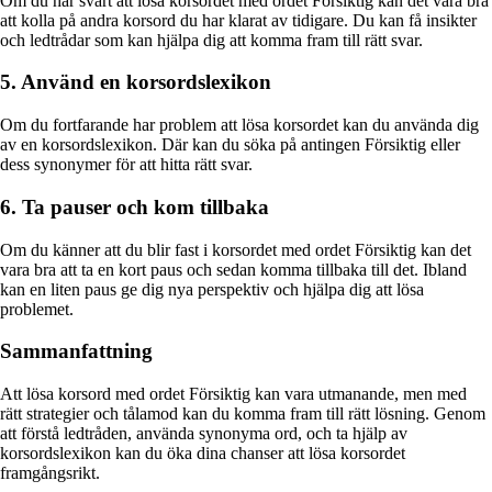
Om du har svårt att lösa korsordet med ordet Försiktig kan det vara bra
att kolla på andra korsord du har klarat av tidigare. Du kan få insikter
och ledtrådar som kan hjälpa dig att komma fram till rätt svar.
5. Använd en korsordslexikon
Om du fortfarande har problem att lösa korsordet kan du använda dig
av en korsordslexikon. Där kan du söka på antingen Försiktig eller
dess synonymer för att hitta rätt svar.
6. Ta pauser och kom tillbaka
Om du känner att du blir fast i korsordet med ordet Försiktig kan det
vara bra att ta en kort paus och sedan komma tillbaka till det. Ibland
kan en liten paus ge dig nya perspektiv och hjälpa dig att lösa
problemet.
Sammanfattning
Att lösa korsord med ordet Försiktig kan vara utmanande, men med
rätt strategier och tålamod kan du komma fram till rätt lösning. Genom
att förstå ledtråden, använda synonyma ord, och ta hjälp av
korsordslexikon kan du öka dina chanser att lösa korsordet
framgångsrikt.