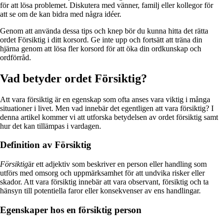
för att lösa problemet. Diskutera med vänner, familj eller kollegor för
att se om de kan bidra med några idéer.
Genom att använda dessa tips och knep bör du kunna hitta det rätta
ordet Försiktig i ditt korsord. Ge inte upp och fortsätt att träna din
hjärna genom att lösa fler korsord för att öka din ordkunskap och
ordförråd.
Vad betyder ordet Försiktig?
Att vara försiktig är en egenskap som ofta anses vara viktig i många
situationer i livet. Men vad innebär det egentligen att vara försiktig? I
denna artikel kommer vi att utforska betydelsen av ordet försiktig samt
hur det kan tillämpas i vardagen.
Definition av Försiktig
Försiktig
är ett adjektiv som beskriver en person eller handling som
utförs med omsorg och uppmärksamhet för att undvika risker eller
skador. Att vara försiktig innebär att vara observant, försiktig och ta
hänsyn till potentiella faror eller konsekvenser av ens handlingar.
Egenskaper hos en försiktig person