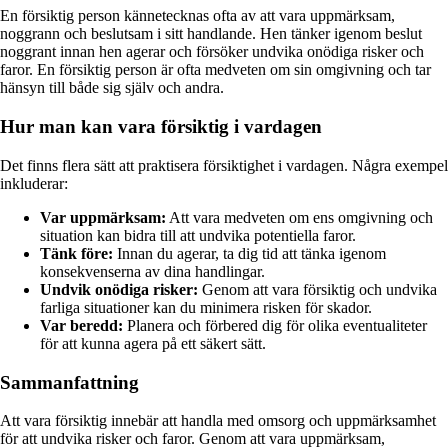
En försiktig person kännetecknas ofta av att vara uppmärksam,
noggrann och beslutsam i sitt handlande. Hen tänker igenom beslut
noggrant innan hen agerar och försöker undvika onödiga risker och
faror. En försiktig person är ofta medveten om sin omgivning och tar
hänsyn till både sig själv och andra.
Hur man kan vara försiktig i vardagen
Det finns flera sätt att praktisera försiktighet i vardagen. Några exempel
inkluderar:
Var uppmärksam:
Att vara medveten om ens omgivning och
situation kan bidra till att undvika potentiella faror.
Tänk före:
Innan du agerar, ta dig tid att tänka igenom
konsekvenserna av dina handlingar.
Undvik onödiga risker:
Genom att vara försiktig och undvika
farliga situationer kan du minimera risken för skador.
Var beredd:
Planera och förbered dig för olika eventualiteter
för att kunna agera på ett säkert sätt.
Sammanfattning
Att vara försiktig innebär att handla med omsorg och uppmärksamhet
för att undvika risker och faror. Genom att vara uppmärksam,