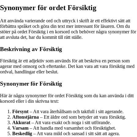
Synonymer för ordet Försiktig
Att använda varierande ord och uttryck i skrift är ett effektivt sätt att
förbättra språket och göra din text mer intressant för läsaren. Om du
stöter på ordet Försiktig i en korsord och behöver några synonymer för
att avsluta det, har du kommit till rätt ställe.
Beskrivning av Försiktig
Försiktig är ett adjektiv som används för att beskriva en person som
agerar med omsorg och eftertanke. Det kan vara att vara försiktig med
ordval, handlingar eller beslut.
Synonymer för Försiktig
Här är några synonymer för ordet Försiktig som du kan använda i ditt
korsord eller i din skrivna text:
Försynt
– Att vara återhållsam och taktfull i sitt agerande.
Aftonstjärna
– Ett äldre ord som betyder att vara försiktig.
Akkurat
– Att vara exakt och noga i sitt utförande.
Varsam
– Att handla med varsamhet och försiktighet.
Beskedlig
– Att vara mild och sansad i sitt sätt att agera.