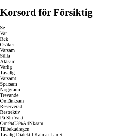
Korsord för Försiktig
Se
Var
Rek
Osäker
Varsam
Stilla
Aktsam
Varlig
Tavalig
Varsamt
Sparsam
Noggrann
Trevande
Omtänksam
Reserverad
Restrektiv
På Sin Vakt
Omt%C3%A4Nksam
Tillbakadragen
Tavalig Dialekt I Kalmar Län S