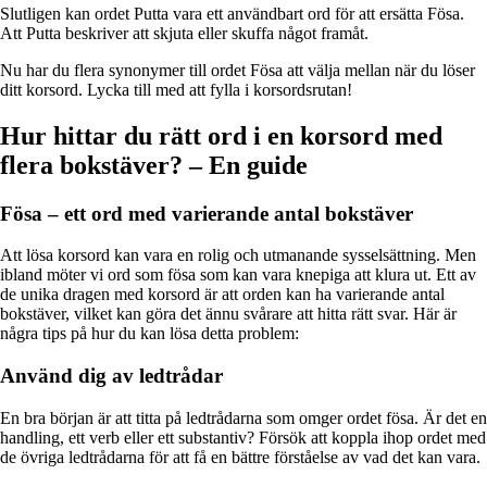
Slutligen kan ordet Putta vara ett användbart ord för att ersätta Fösa.
Att Putta beskriver att skjuta eller skuffa något framåt.
Nu har du flera synonymer till ordet Fösa att välja mellan när du löser
ditt korsord. Lycka till med att fylla i korsordsrutan!
Hur hittar du rätt ord i en korsord med
flera bokstäver? – En guide
Fösa – ett ord med varierande antal bokstäver
Att lösa korsord kan vara en rolig och utmanande sysselsättning. Men
ibland möter vi ord som fösa som kan vara knepiga att klura ut. Ett av
de unika dragen med korsord är att orden kan ha varierande antal
bokstäver, vilket kan göra det ännu svårare att hitta rätt svar. Här är
några tips på hur du kan lösa detta problem:
Använd dig av ledtrådar
En bra början är att titta på ledtrådarna som omger ordet fösa. Är det en
handling, ett verb eller ett substantiv? Försök att koppla ihop ordet med
de övriga ledtrådarna för att få en bättre förståelse av vad det kan vara.