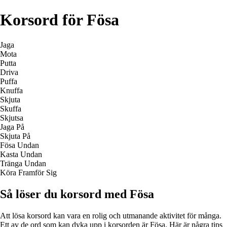
Korsord för Fösa
Jaga
Mota
Putta
Driva
Puffa
Knuffa
Skjuta
Skuffa
Skjutsa
Jaga På
Skjuta På
Fösa Undan
Kasta Undan
Tränga Undan
Köra Framför Sig
Så löser du korsord med Fösa
Att lösa korsord kan vara en rolig och utmanande aktivitet för många.
Ett av de ord som kan dyka upp i korsorden är Fösa. Här är några tips