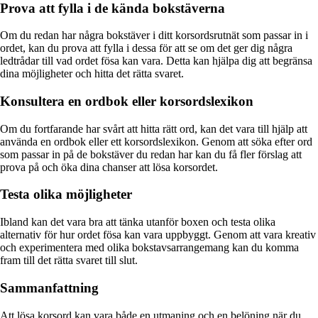
Prova att fylla i de kända bokstäverna
Om du redan har några bokstäver i ditt korsordsrutnät som passar in i
ordet, kan du prova att fylla i dessa för att se om det ger dig några
ledtrådar till vad ordet fösa kan vara. Detta kan hjälpa dig att begränsa
dina möjligheter och hitta det rätta svaret.
Konsultera en ordbok eller korsordslexikon
Om du fortfarande har svårt att hitta rätt ord, kan det vara till hjälp att
använda en ordbok eller ett korsordslexikon. Genom att söka efter ord
som passar in på de bokstäver du redan har kan du få fler förslag att
prova på och öka dina chanser att lösa korsordet.
Testa olika möjligheter
Ibland kan det vara bra att tänka utanför boxen och testa olika
alternativ för hur ordet fösa kan vara uppbyggt. Genom att vara kreativ
och experimentera med olika bokstavsarrangemang kan du komma
fram till det rätta svaret till slut.
Sammanfattning
Att lösa korsord kan vara både en utmaning och en belöning när du