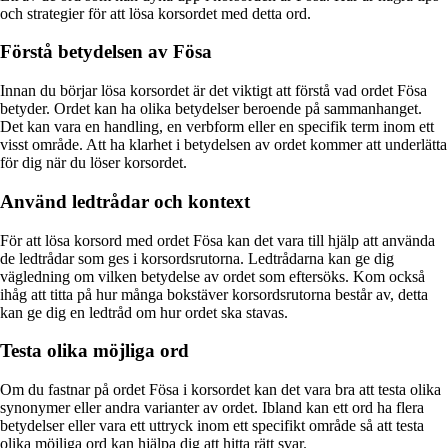
och strategier för att lösa korsordet med detta ord.
Förstå betydelsen av Fösa
Innan du börjar lösa korsordet är det viktigt att förstå vad ordet Fösa
betyder. Ordet kan ha olika betydelser beroende på sammanhanget.
Det kan vara en handling, en verbform eller en specifik term inom ett
visst område. Att ha klarhet i betydelsen av ordet kommer att underlätta
för dig när du löser korsordet.
Använd ledtrådar och kontext
För att lösa korsord med ordet Fösa kan det vara till hjälp att använda
de ledtrådar som ges i korsordsrutorna. Ledtrådarna kan ge dig
vägledning om vilken betydelse av ordet som eftersöks. Kom också
ihåg att titta på hur många bokstäver korsordsrutorna består av, detta
kan ge dig en ledtråd om hur ordet ska stavas.
Testa olika möjliga ord
Om du fastnar på ordet Fösa i korsordet kan det vara bra att testa olika
synonymer eller andra varianter av ordet. Ibland kan ett ord ha flera
betydelser eller vara ett uttryck inom ett specifikt område så att testa
olika möjliga ord kan hjälpa dig att hitta rätt svar.