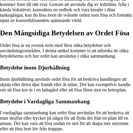
kommer fram till rätt svar. Genom att använda dig av ledtrådar, fylla i
kända bokstäver, konsultera en ordbok och vara kreativ i dina
tankegångar, kan du lösa även de svåraste orden som fösa och fortsätta
njuta av korsordslösandets spännande värld.
Den Mångsidiga Betydelsen av Ordet Fösa
Ordet fösa är en svensk term med flera olika betydelser och
användningsområden. I denna artikel kommer vi att utforska de olika
betydelserna och hur ordet kan användas i olika sammanhang.
Betydelse inom Djurhållning
Inom djurhållning används ordet fösa för att beskriva handlingen att
skjuta eller driva djur framåt eller åt sidan. Det kan exempelvis handla
om att fösa kor in i en ladugård eller att fösa fåren mot en betesplats.
Betydelse i Vardagliga Sammanhang
I vardagliga sammanhang kan ordet fösa användas för att beskriva att
man skuffar eller trycker på något för att flytta det från en plats till en
annan. Det kan vara att fösa undan en stol för att skapa mer utrymme
eller att fösa bort löv från trappan.