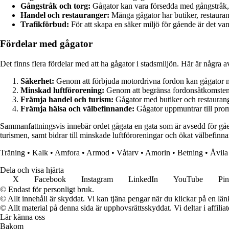
Gångstråk och torg:
Gågator kan vara försedda med gångstråk, t
Handel och restauranger:
Många gågator har butiker, restauran
Trafikförbud:
För att skapa en säker miljö för gående är det vanl
Fördelar med gågator
Det finns flera fördelar med att ha gågator i stadsmiljön. Här är några 
Säkerhet:
Genom att förbjuda motordrivna fordon kan gågator mi
Minskad luftförorening:
Genom att begränsa fordonsåtkomsten ka
Främja handel och turism:
Gågator med butiker och restaurang
Främja hälsa och välbefinnande:
Gågator uppmuntrar till prome
Sammanfattningsvis innebär ordet gågata en gata som är avsedd för gåend
turismen, samt bidrar till minskade luftföroreningar och ökat välbefinna
Träning
•
Kalk
•
Amfora
•
Armod
•
Våtarv
•
Amorin
•
Betning
•
Åvila
Dela och visa hjärta
X
Facebook
Instagram
LinkedIn
YouTube
Pin
© Endast för personligt bruk.
© Allt innehåll är skyddat. Vi kan tjäna pengar när du klickar på en län
© Allt material på denna sida är upphovsrättsskyddat. Vi deltar i affilia
Lär känna oss
Bakom