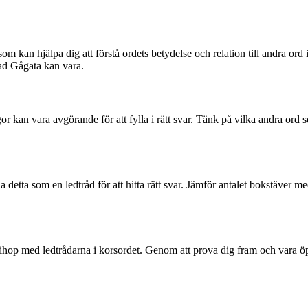
ar som kan hjälpa dig att förstå ordets betydelse och relation till andra o
vad Gågata kan vara.
gor kan vara avgörande för att fylla i rätt svar. Tänk på vilka andra or
etta som en ledtråd för att hitta rätt svar. Jämför antalet bokstäver m
ar ihop med ledtrådarna i korsordet. Genom att prova dig fram och vara öp