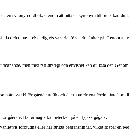
nvända en synonymordbok. Genom att hitta en synonym till ordet kan du få
okända ordet inte nödvändigtvis vara det första du tänker på. Genom att
a utmanande, men med rätt strategi och envishet kan du lösa det. Genom
om är avsedd för gående trafik och där motordrivna fordon inte har tillt
jö för gående. Här är några kännetecken på en typisk gågata:
anligtvis förbjudna eller har strikta begränsningar, vilket skapar en ped