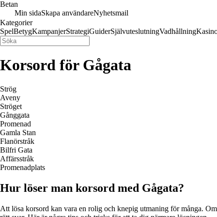
Betan
Min sida
Skapa användare
Nyhetsmail
Kategorier
Spel
Betyg
Kampanjer
Strategi
Guider
Självuteslutning
Vadhållning
Kasin
Korsord för Gågata
Strög
Aveny
Ströget
Gånggata
Promenad
Gamla Stan
Flanörstråk
Bilfri Gata
Affärsstråk
Promenadplats
Hur löser man korsord med Gågata?
Att lösa korsord kan vara en rolig och knepig utmaning för många. Om du f