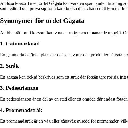
Att lösa korsord med ordet Gågata kan vara en spännande utmaning som k
som ledtråd och prova sig fram kan du öka dina chanser att komma fram ti
Synonymer för ordet Gågata
Att hitta rätt ord i korsord kan vara en rolig men utmanande uppgift. Om 
1. Gatumarknad
En gatumarknad är en plats där det säljs varor och produkter på gatan
2. Stråk
En gågata kan också beskrivas som ett stråk där fotgängare rör sig frit
3. Pedestrianzon
En pedestrianzon är en del av en stad eller ett område där endast fotgänga
4. Promenadstråk
Ett promenadstråk är en väg eller gångväg avsedd för promenader, vilket