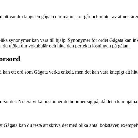
vid att vandra längs en gågata där människor går och njuter av atmosfä
ska olika synonymer kan vara till hjälp. Synonymer för ordet Gågata ka
 du utöka din vokabulär och hitta den perfekta lösningen på gåtan.
korsord
kan ett ord som Gågata verka enkelt, men det kan vara knepigt att hitta
korsordet. Notera vilka positioner de befinner sig på, då detta kan hjälpa 
t Gågata kan du testa att skriva det med olika antal bokstäver, exempelvi