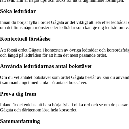
rätt svar. Här är några tips och tricks för att ta dig närmare lösningen.
Söka ledtrådar
Innan du börjar fylla i ordet Gågata är det viktigt att leta efter ledtråd
om det finns några mönster eller ledtrådar som kan ge dig ledtråd om 
Kontextuell förståelse
Att förstå ordet Gågata i kontexten av övriga ledtrådar och korsordsfrå
och längd på ledtråden för att hitta det mest passande ordet.
Använda ledtrådarnas antal bokstäver
Om du vet antalet bokstäver som ordet Gågata består av kan du använda d
i sammanhanget med tanke på antalet bokstäver.
Prova dig fram
Ibland är det enklast att bara börja fylla i olika ord och se om de pass
Gågata och därigenom lösa hela korsordet.
Sammanfattning