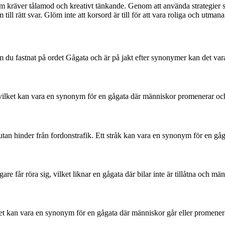
räver tålamod och kreativt tänkande. Genom att använda strategier som 
ll rätt svar. Glöm inte att korsord är till för att vara roliga och utma
du fastnat på ordet Gågata och är på jakt efter synonymer kan det vara ti
, vilket kan vara en synonym för en gågata där människor promenerar oc
t utan hinder från fordonstrafik. Ett stråk kan vara en synonym för en 
re får röra sig, vilket liknar en gågata där bilar inte är tillåtna och mä
 kan vara en synonym för en gågata där människor går eller promenerar i 