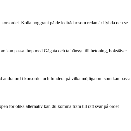
rd i korsordet. Kolla noggrant på de ledtrådar som redan är ifyllda och se
d som kan passa ihop med Gågata och ta hänsyn till betoning, bokstäver
ed andra ord i korsordet och fundera på vilka möjliga ord som kan passa
pen för olika alternativ kan du komma fram till rätt svar på ordet