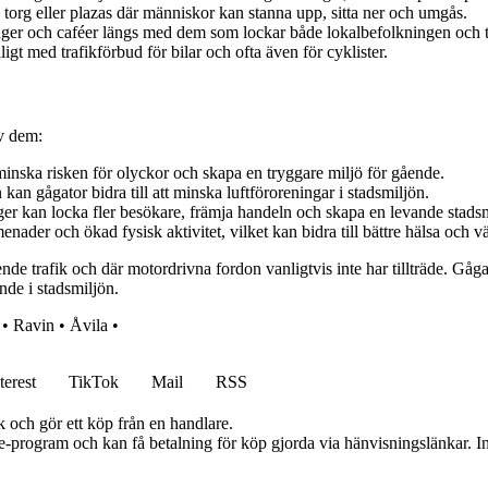
org eller plazas där människor kan stanna upp, sitta ner och umgås.
ger och caféer längs med dem som lockar både lokalbefolkningen och tu
igt med trafikförbud för bilar och ofta även för cyklister.
av dem:
nska risken för olyckor och skapa en tryggare miljö för gående.
n gågator bidra till att minska luftföroreningar i stadsmiljön.
er kan locka fler besökare, främja handeln och skapa en levande stadsm
nader och ökad fysisk aktivitet, vilket kan bidra till bättre hälsa och 
e trafik och där motordrivna fordon vanligtvis inte har tillträde. Gåga
nde i stadsmiljön.
•
Ravin
•
Åvila
•
terest
TikTok
Mail
RSS
k och gör ett köp från en handlare.
te-program och kan få betalning för köp gjorda via hänvisningslänkar. Inn