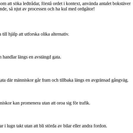
att söka ledtrådar, förstå ordet i kontext, använda antalet bokstäver
nande, så njut av processen och ha kul med ordgåtor!
ll hjälp att utforska olika alternativ.
h handlar längs en avstängd gata.
gågata där människor går fram och tillbaka längs en avgränsad gångväg.
nniskor kan promenera utan att oroa sig för trafik.
lugn takt utan att bli störda av bilar eller andra fordon.