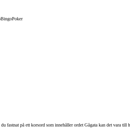
o
Bingo
Poker
astnat på ett korsord som innehåller ordet Gågata kan det vara till hjälp