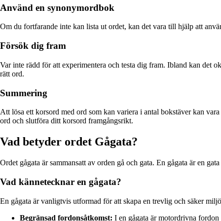
Använd en synonymordbok
Om du fortfarande inte kan lista ut ordet, kan det vara till hjälp att a
Försök dig fram
Var inte rädd för att experimentera och testa dig fram. Ibland kan det 
rätt ord.
Summering
Att lösa ett korsord med ord som kan variera i antal bokstäver kan var
ord och slutföra ditt korsord framgångsrikt.
Vad betyder ordet Gågata?
Ordet gågata är sammansatt av orden gå och gata. En gågata är en gata s
Vad kännetecknar en gågata?
En gågata är vanligtvis utformad för att skapa en trevlig och säker mil
Begränsad fordonsåtkomst:
I en gågata är motordrivna fordon v