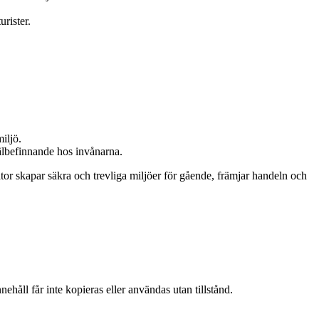
rister.
iljö.
välbefinnande hos invånarna.
tor skapar säkra och trevliga miljöer för gående, främjar handeln och
ehåll får inte kopieras eller användas utan tillstånd.