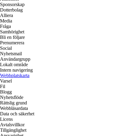
Sponsorskap
Dotterbolag
Alliera
Media
Fråga
Samhörighet
Bli en följare
Prenumerera
Social
Nyhetsmail
Användargrupp
Lokalt område
Intern navigering
Webbplatskarta
Varsel
Fil
Blogg
Nyhetsflöde
Rättslig grund
Webbläsardata
Data och säkerhet
Licens
Avtalsvillkor
Tillgänglighet
Ansvarighet