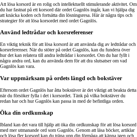
Att lösa korsord är en rolig och intellektuellt stimulerande aktivitet. Om
du har fastnat på ett korsord där ordet Gagnlös ingår, kan vi hjälpa dig
att knäcka koden och fortsätta din lösningsresa. Här är några tips och
strategier för att lösa korsordet med ordet Gagnlös.
Använd ledtrådar och korsreferenser
En viktig teknik för att lösa korsord är att använda dig av ledtrådar och
korsreferenser. När du stöter på ordet Gagnlös, kan du fundera över
hur det kan relatera till andra ledtrådar i korsordet. Om du har fyllt i
några andra ord, kan du använda dem för att dra slutsatser om vad
Gagnlös kan vara.
Var uppmärksam på ordets längd och bokstäver
Eftersom ordet Gagnlös har åtta bokstäver är det viktigt att beakta detta
när du försöker fylla i det i korsordet. Tänk på vilka bokstäver du
redan har och hur Gagnlös kan passa in med de befintliga orden.
Öka din ordkunskap
Ibland kan det vara till hjälp att öka din ordkunskap för att lösa korsord
med mer utmanande ord som Gagnlös. Genom att läsa böcker, artiklar
och lösa fler korsord kan du träna upp din förmåga att känna igen och