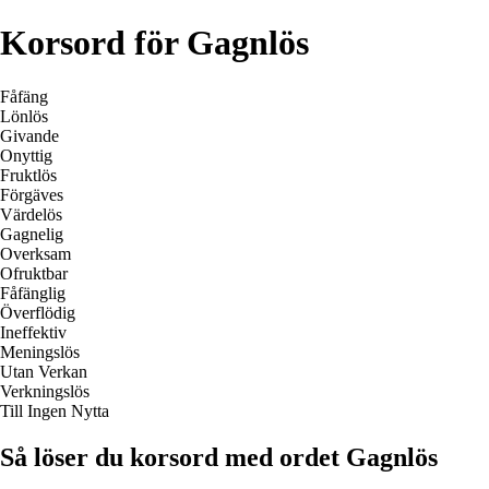
Korsord för Gagnlös
Fåfäng
Lönlös
Givande
Onyttig
Fruktlös
Förgäves
Värdelös
Gagnelig
Overksam
Ofruktbar
Fåfänglig
Överflödig
Ineffektiv
Meningslös
Utan Verkan
Verkningslös
Till Ingen Nytta
Så löser du korsord med ordet Gagnlös