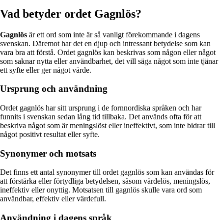
Vad betyder ordet Gagnlös?
Gagnlös
är ett ord som inte är så vanligt förekommande i dagens
svenskan. Däremot har det en djup och intressant betydelse som kan
vara bra att förstå. Ordet gagnlös kan beskrivas som någon eller något
som saknar nytta eller användbarhet, det vill säga något som inte tjänar
ett syfte eller ger något värde.
Ursprung och användning
Ordet gagnlös har sitt ursprung i de fornnordiska språken och har
funnits i svenskan sedan lång tid tillbaka. Det används ofta för att
beskriva något som är meningslöst eller ineffektivt, som inte bidrar till
något positivt resultat eller syfte.
Synonymer och motsats
Det finns ett antal synonymer till ordet gagnlös som kan användas för
att förstärka eller förtydliga betydelsen, såsom värdelös, meningslös,
ineffektiv eller onyttig. Motsatsen till gagnlös skulle vara ord som
användbar, effektiv eller värdefull.
Användning i dagens språk