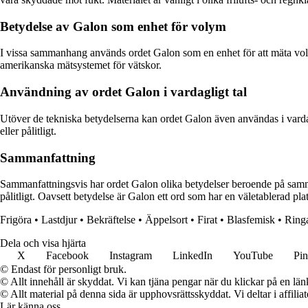
Betydelse av Galon som enhet för volym
I vissa sammanhang används ordet Galon som en enhet för att mäta volym
amerikanska mätsystemet för vätskor.
Användning av ordet Galon i vardagligt tal
Utöver de tekniska betydelserna kan ordet Galon även användas i vardaglig
eller pålitligt.
Sammanfattning
Sammanfattningsvis har ordet Galon olika betydelser beroende på sammanh
pålitligt. Oavsett betydelse är Galon ett ord som har en väletablerad plat
Frigöra
•
Lastdjur
•
Bekräftelse
•
Äppelsort
•
Firat
•
Blasfemisk
•
Ring
Dela och visa hjärta
X
Facebook
Instagram
LinkedIn
YouTube
Pin
© Endast för personligt bruk.
© Allt innehåll är skyddat. Vi kan tjäna pengar när du klickar på en län
© Allt material på denna sida är upphovsrättsskyddat. Vi deltar i affilia
Lär känna oss