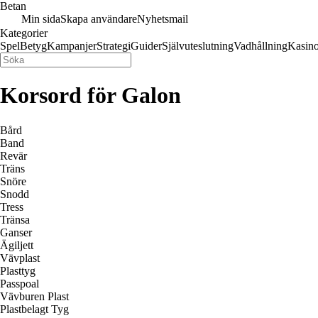
Betan
Min sida
Skapa användare
Nyhetsmail
Kategorier
Spel
Betyg
Kampanjer
Strategi
Guider
Självuteslutning
Vadhållning
Kasin
Korsord för Galon
Bård
Band
Revär
Träns
Snöre
Snodd
Tress
Tränsa
Ganser
Ägiljett
Vävplast
Plasttyg
Passpoal
Vävburen Plast
Plastbelagt Tyg