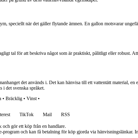
, speciellt när det gäller flytande ämnen. En gallon motsvarar ungefär
t tal för att beskriva något som är praktiskt, pålitligt eller robust. Att
anget det används i. Det kan hänvisa till ett vattentätt material, en en
s i det svenska språket.
a
•
Bräcklig
•
Vinst
•
terest
TikTok
Mail
RSS
k och gör ett köp från en handlare.
te-program och kan få betalning för köp gjorda via hänvisningslänkar. Inn