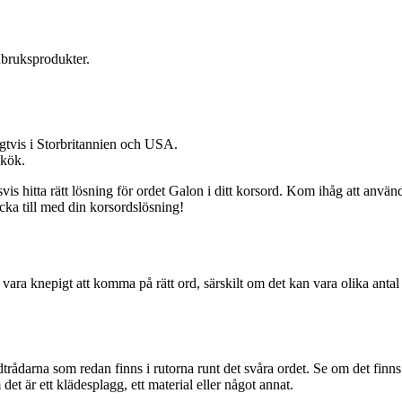
dbruksprodukter.
gtvis i Storbritannien och USA.
 kök.
s hitta rätt lösning för ordet Galon i ditt korsord. Kom ihåg att använd
cka till med din korsordslösning!
ara knepigt att komma på rätt ord, särskilt om det kan vara olika antal b
å ledtrådarna som redan finns i rutorna runt det svåra ordet. Se om det fi
et är ett klädesplagg, ett material eller något annat.