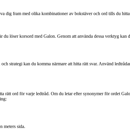
rova dig fram med olika kombinationer av bokstäver och ord tills du hitt
 när du löser korsord med Galon. Genom att använda dessa verktyg kan d
ch strategi kan du komma närmare att hitta rätt svar. Använd ledtrådar
 rätt ord för varje ledtråd. Om du letar efter synonymer för ordet Galon 
ing:
n meters sida.