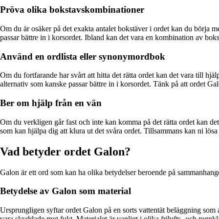
Pröva olika bokstavskombinationer
Om du är osäker på det exakta antalet bokstäver i ordet kan du börja m
passar bättre in i korsordet. Ibland kan det vara en kombination av bokstä
Använd en ordlista eller synonymordbok
Om du fortfarande har svårt att hitta det rätta ordet kan det vara till 
alternativ som kanske passar bättre in i korsordet. Tänk på att ordet G
Ber om hjälp från en vän
Om du verkligen går fast och inte kan komma på det rätta ordet kan det
som kan hjälpa dig att klura ut det svåra ordet. Tillsammans kan ni lös
Vad betyder ordet Galon?
Galon är ett ord som kan ha olika betydelser beroende på sammanhange
Betydelse av Galon som material
Ursprungligen syftar ordet Galon på en sorts vattentät beläggning som a
vara skyddade mot fukt. Materialet är vanligt i olika frilufts- och reg