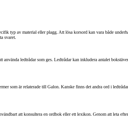
ecifik typ av material eller plagg. Att lösa korsord kan vara både underh
ta svaret.
t använda ledtrådar som ges. Ledtrådar kan inkludera antalet bokstäver i
 termer som är relaterade till Galon. Kanske finns det andra ord i ledtr
vändbart att konsultera en ordbok eller ett lexikon. Genom att leta efte