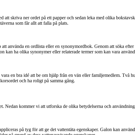
ed att skriva ner ordet på ett papper och sedan leka med olika bokstavs
verna som får allt att falla på plats.
hjälp att använda en ordlista eller en synonymordbok. Genom att söka efte
alon kan ha olika synonymer eller relaterade termer som kan vara använd
 vara en bra idé att be om hjälp från en vän eller familjemedlem. Två h
a korsordet och ha roligt på samma gång.
t. Nedan kommer vi att utforska de olika betydelserna och användninga
ppliceras på tyg för att ge det vattentäta egenskaper. Galon kan använd
nkläder på grund av dess vattenavvisande egenskaper.