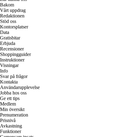
Bakom
Vårt uppdrag
Redaktionen
Stöd oss
Kontorsplatser
Data
Gratisbitar
Erbjuda
Recensioner
Shoppingguider
Instruktioner
Visningar
Info
Svar på frågor
Kontakta
Användarupplevelse
Jobba hos oss
Ge ett tips
Medlem
Min översikt
Prenumeration
Prisnivå
Avkastning
Funktioner
Gemensam insats