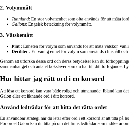
2. Volymmått
Tunnland
: En stor volymenhet som ofta används för att mäta jor
Gallons
: Engelsk beteckning för volymmått.
3. Vätskemått
Pint
: Enheten för volym som används för att mäta vätskor, vanli
Deciliter
: En vanlig enhet för volym som används i hushåll och
Genom att utforska dessa ord och deras betydelser kan du förhoppningsvi
sammanhanget och antalet bokstäver som du har till ditt förfogande. Ly
Hur hittar jag rätt ord i en korsord
Att lösa ett korsord kan vara både roligt och utmanande. Ibland kan det v
Galon eller ett liknande ord i ditt korsord.
Använd ledtrådar för att hitta det rätta ordet
En användbar strategi när du letar efter ord i ett korsord är att titta p
För ordet Galon kan du titta på om det finns ledtrådar som indikerar om d