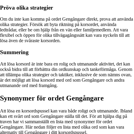
Pröva olika strategier
Om du inte kan komma på ordet Gengångare direkt, prova att använda
olika strategier. Försök att byta riktning på korsordet, använda
ledtrådar, eller be om hjälp från en vän eller familjemedlem. Att vara
flexibel och öppen för olika tillvägagångssätt kan vara nyckeln till att
lösa även de svåraste korsorden.
Summering
Att lösa korsord är inte bara en rolig och utmanande aktivitet, det kan
också bidra till att förbättra din ordkunskap och tankeförmåga. Genom
att tillämpa olika strategier och taktiker, inklusive de som nämns ovan,
är det möjligt att lösa korsord med ord som Gengångare och andra
utmanande ord med framgång.
Synonymer för ordet Gengångare
Att lösa en korsordspussel kan vara både roligt och utmanande. Ibland
kan ett svårt ord som Gengångare ställa till det. För att hjälpa dig på
traven har vi sammanställt en lista med synonymer för ordet
Gengångare. Här nedan följer en lista med olika ord som kan vara
alternativ till Gengångare i ditt korsordspussel.