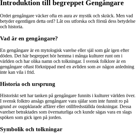
Introduktion till begreppet Gengångare
Ordet gengångare väcker ofta en aura av mystik och skräck. Men vad
betyder egentligen detta ord? Låt oss utforska och förstå dess betydelse
och historia.
Vad är en gengångare?
En gengångare är en mytologisk varelse eller själ som går igen efter
döden. Det här begreppet hör hemma i många kulturer runt om i
världen och har olika namn och tolkningar. I svensk folklore är en
gengångare oftast förknippad med en avliden som av någon anledning
inte kan vila i frid.
Historia och ursprung
Historiskt sett har tanken på gengångare funnits i kulturer världen över.
I svensk folktro ansågs gengångare vara själar som inte funnit ro på
grund av ouppklarade affärer eller otillfredsställda önskningar. Dessa
varelser betraktades som övernaturliga och kunde sägas vara en slags
spöken som gick igen på jorden.
Symbolik och tolkningar