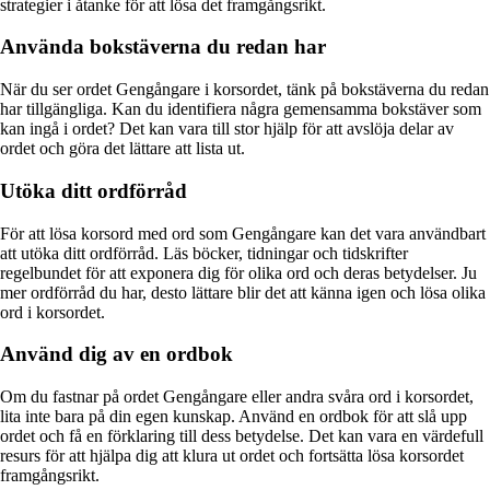
strategier i åtanke för att lösa det framgångsrikt.
Använda bokstäverna du redan har
När du ser ordet Gengångare i korsordet, tänk på bokstäverna du redan
har tillgängliga. Kan du identifiera några gemensamma bokstäver som
kan ingå i ordet? Det kan vara till stor hjälp för att avslöja delar av
ordet och göra det lättare att lista ut.
Utöka ditt ordförråd
För att lösa korsord med ord som Gengångare kan det vara användbart
att utöka ditt ordförråd. Läs böcker, tidningar och tidskrifter
regelbundet för att exponera dig för olika ord och deras betydelser. Ju
mer ordförråd du har, desto lättare blir det att känna igen och lösa olika
ord i korsordet.
Använd dig av en ordbok
Om du fastnar på ordet Gengångare eller andra svåra ord i korsordet,
lita inte bara på din egen kunskap. Använd en ordbok för att slå upp
ordet och få en förklaring till dess betydelse. Det kan vara en värdefull
resurs för att hjälpa dig att klura ut ordet och fortsätta lösa korsordet
framgångsrikt.