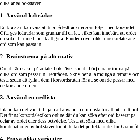
olika antal bokstäver.
1. Använd ledtrådar
En bra start kan vara att titta på ledtrådarna som följer med korsordet.
Ofta ges ledtrådar som grannar till en låt, vilket kan innebära att ordet
du söker har med musik att göra. Fundera över olika musikrelaterade
ord som kan passa in.
2. Brainstorma på alternativ
Om du är osäker på antalet bokstäver kan du börja brainstorma på
olika ord som passar in i ledtråden. Skriv ner alla möjliga alternativ och
testa sedan att fylla i dem i korsordsrutan för att se om de passar med
de korsande orden.
3. Använd en ordlista
Ibland kan det vara till hjälp att använda en ordlista för att hitta rätt ord.
Det finns korsordslexikon online där du kan söka efter ord baserat på
delar av ordet eller dess betydelse. Testa att söka med olika
kombinationer av bokstäver för att hitta det perfekta ordet för Grannlåt.
4. Prova olika varianter