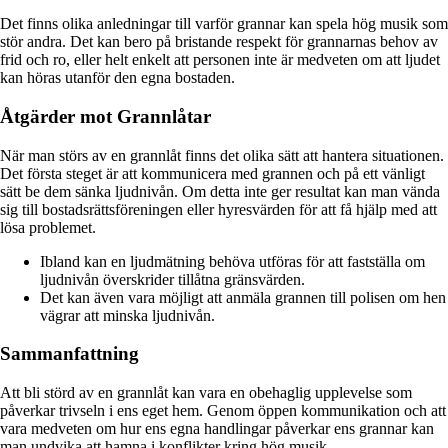
Det finns olika anledningar till varför grannar kan spela hög musik som
stör andra. Det kan bero på bristande respekt för grannarnas behov av
frid och ro, eller helt enkelt att personen inte är medveten om att ljudet
kan höras utanför den egna bostaden.
Åtgärder mot Grannlåtar
När man störs av en grannlåt finns det olika sätt att hantera situationen.
Det första steget är att kommunicera med grannen och på ett vänligt
sätt be dem sänka ljudnivån. Om detta inte ger resultat kan man vända
sig till bostadsrättsföreningen eller hyresvärden för att få hjälp med att
lösa problemet.
Ibland kan en ljudmätning behöva utföras för att fastställa om
ljudnivån överskrider tillåtna gränsvärden.
Det kan även vara möjligt att anmäla grannen till polisen om hen
vägrar att minska ljudnivån.
Sammanfattning
Att bli störd av en grannlåt kan vara en obehaglig upplevelse som
påverkar trivseln i ens eget hem. Genom öppen kommunikation och att
vara medveten om hur ens egna handlingar påverkar ens grannar kan
man undvika att hamna i konflikter kring hög musik.