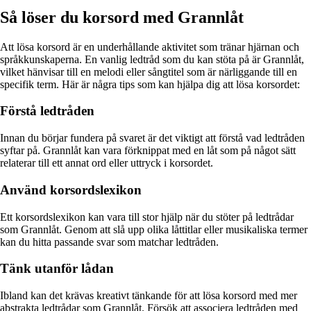
Så löser du korsord med Grannlåt
Att lösa korsord är en underhållande aktivitet som tränar hjärnan och
språkkunskaperna. En vanlig ledtråd som du kan stöta på är Grannlåt,
vilket hänvisar till en melodi eller sångtitel som är närliggande till en
specifik term. Här är några tips som kan hjälpa dig att lösa korsordet:
Förstå ledtråden
Innan du börjar fundera på svaret är det viktigt att förstå vad ledtråden
syftar på. Grannlåt kan vara förknippat med en låt som på något sätt
relaterar till ett annat ord eller uttryck i korsordet.
Använd korsordslexikon
Ett korsordslexikon kan vara till stor hjälp när du stöter på ledtrådar
som Grannlåt. Genom att slå upp olika låttitlar eller musikaliska termer
kan du hitta passande svar som matchar ledtråden.
Tänk utanför lådan
Ibland kan det krävas kreativt tänkande för att lösa korsord med mer
abstrakta ledtrådar som Grannlåt. Försök att associera ledtråden med