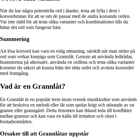
När du har några potentiella ord i åtanke, testa att fylla i dem i
korsordsrutan för att se om de passar med de andra korsande orden.
Var inte rädd för att testa olika varianter och kombinationer tills du
hittar det ord som fungerar bäst.
Summering
Att lösa korsord kan vara en rolig utmaning, särskilt när man stöter på
ord som verkar knepiga som Grannlåt. Genom att använda ledtrådar,
brainstorma på alternativ, använda en ordlista och testa olika varianter
kommer du säkert att kunna hitta det rätta ordet och avsluta korsordet
med framgång.
Vad är en Grannlåt?
En Grannlåt är en populär term inom svensk musikkultur som används
för att beskriva en melodi eller låt som spelas högt och störande av en
granne eller granngård. Detta fenomen kan ibland leda till konflikter
mellan grannar och kan vara en källa till irritation och olust i
bostadsområden.
Orsaker till att Grannlåtar uppstår