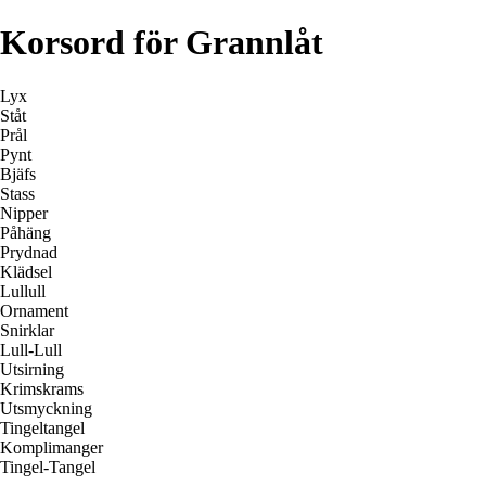
Korsord för Grannlåt
Lyx
Ståt
Prål
Pynt
Bjäfs
Stass
Nipper
Påhäng
Prydnad
Klädsel
Lullull
Ornament
Snirklar
Lull-Lull
Utsirning
Krimskrams
Utsmyckning
Tingeltangel
Komplimanger
Tingel-Tangel