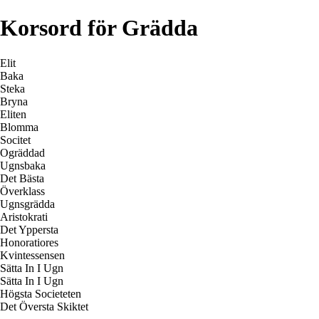
Korsord för Grädda
Elit
Baka
Steka
Bryna
Eliten
Blomma
Socitet
Ogräddad
Ugnsbaka
Det Bästa
Överklass
Ugnsgrädda
Aristokrati
Det Yppersta
Honoratiores
Kvintessensen
Sätta In I Ugn
Sätta In I Ugn
Högsta Societeten
Det Översta Skiktet