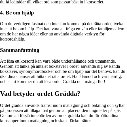
du få ledtrådar till vilket ord som passar bäst in i korsordet.
4. Be om hjälp
Om du verkligen fastnat och inte kan komma på det rätta ordet, tveka
inte att be om hjälp. Det kan vara att fråga en vän eller familjemedlem
om de har några idéer eller att använda digitala verktyg för
korsordshjälp.
Sammanfattning
Att lösa ett korsord kan vara både underhållande och utmanande.
Genom att tänka på antalet bokstäver i ordet, använda dig av kända
bokstäver, synonymordböcker och be om hjälp när det behövs, kan du
öka dina chanser att hitta det rätta ordet. Ha tålamod och var ihärdig,
och snart kommer du att lösa ordet Grädda och många fler!
Vad betyder ordet Grädda?
Ordet grädda används främst inom matlagning och bakning och syftar
på processen att tillaga mat genom att placera den i ugn eller på spis.
Genom att förstå innebörden av ordet grädda kan du förbättra dina
kunskaper inom matlagning och skapa läckra rätter.