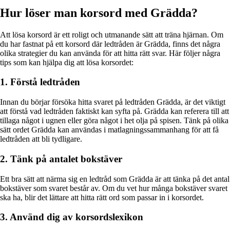
Hur löser man korsord med Grädda?
Att lösa korsord är ett roligt och utmanande sätt att träna hjärnan. Om
du har fastnat på ett korsord där ledtråden är Grädda, finns det några
olika strategier du kan använda för att hitta rätt svar. Här följer några
tips som kan hjälpa dig att lösa korsordet:
1. Förstå ledtråden
Innan du börjar försöka hitta svaret på ledtråden Grädda, är det viktigt
att förstå vad ledtråden faktiskt kan syfta på. Grädda kan referera till att
tillaga något i ugnen eller göra något i het olja på spisen. Tänk på olika
sätt ordet Grädda kan användas i matlagningssammanhang för att få
ledtråden att bli tydligare.
2. Tänk på antalet bokstäver
Ett bra sätt att närma sig en ledtråd som Grädda är att tänka på det antal
bokstäver som svaret består av. Om du vet hur många bokstäver svaret
ska ha, blir det lättare att hitta rätt ord som passar in i korsordet.
3. Använd dig av korsordslexikon