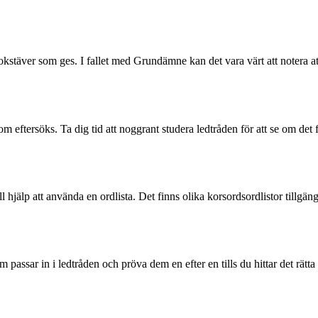
et bokstäver som ges. I fallet med Grundämne kan det vara värt att notera
 eftersöks. Ta dig tid att noggrant studera ledtråden för att se om det fi
 hjälp att använda en ordlista. Det finns olika korsordsordlistor tillgäng
passar in i ledtråden och pröva dem en efter en tills du hittar det rätta s