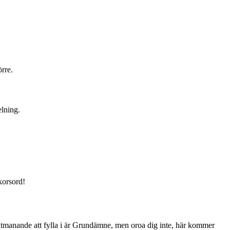
rre.
lning.
korsord!
ra utmanande att fylla i är Grundämne, men oroa dig inte, här kommer