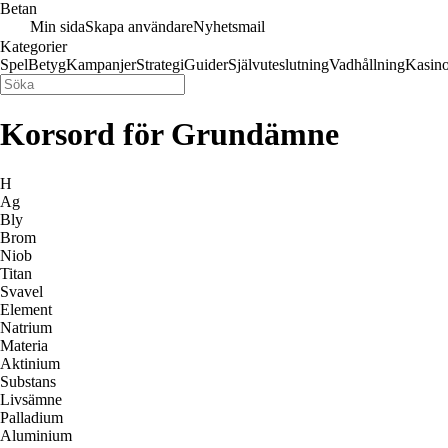
Betan
Min sida
Skapa användare
Nyhetsmail
Kategorier
Spel
Betyg
Kampanjer
Strategi
Guider
Självuteslutning
Vadhållning
Kasin
Korsord för Grundämne
H
Ag
Bly
Brom
Niob
Titan
Svavel
Element
Natrium
Materia
Aktinium
Substans
Livsämne
Palladium
Aluminium