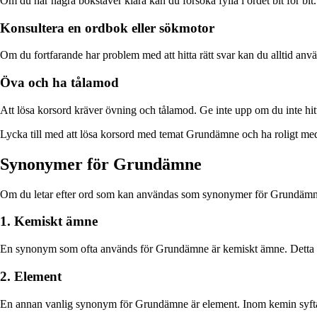
Om du har några bokstäver klara kan du försöka fylla i ordet bit för bit
Konsultera en ordbok eller sökmotor
Om du fortfarande har problem med att hitta rätt svar kan du alltid anv
Öva och ha tålamod
Att lösa korsord kräver övning och tålamod. Ge inte upp om du inte hitt
Lycka till med att lösa korsord med temat Grundämne och ha roligt me
Synonymer för Grundämne
Om du letar efter ord som kan användas som synonymer för Grundämne i 
1. Kemiskt ämne
En synonym som ofta används för Grundämne är kemiskt ämne. Detta ref
2. Element
En annan vanlig synonym för Grundämne är element. Inom kemin syftar