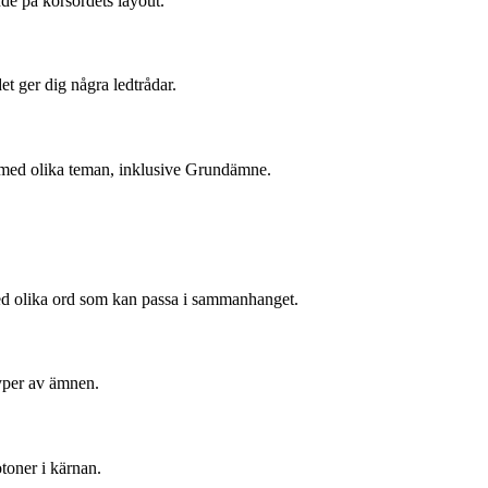
nde på korsordets layout.
t ger dig några ledtrådar.
rd med olika teman, inklusive Grundämne.
med olika ord som kan passa i sammanhanget.
yper av ämnen.
toner i kärnan.