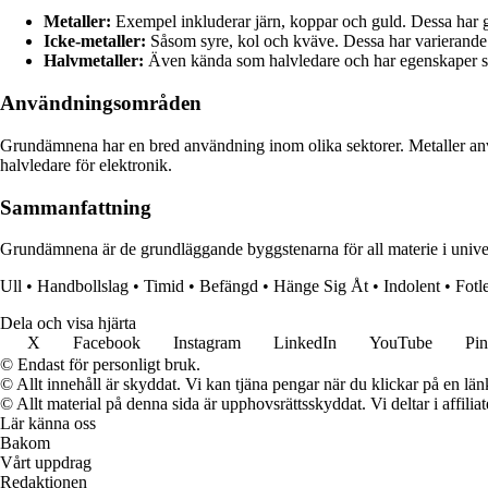
Metaller:
Exempel inkluderar järn, koppar och guld. Dessa har g
Icke-metaller:
Såsom syre, kol och kväve. Dessa har varierande 
Halvmetaller:
Även kända som halvledare och har egenskaper som
Användningsområden
Grundämnena har en bred användning inom olika sektorer. Metaller använ
halvledare för elektronik.
Sammanfattning
Grundämnena är de grundläggande byggstenarna för all materie i unive
Ull
•
Handbollslag
•
Timid
•
Befängd
•
Hänge Sig Åt
•
Indolent
•
Fotl
Dela och visa hjärta
X
Facebook
Instagram
LinkedIn
YouTube
Pin
© Endast för personligt bruk.
© Allt innehåll är skyddat. Vi kan tjäna pengar när du klickar på en län
© Allt material på denna sida är upphovsrättsskyddat. Vi deltar i affilia
Lär känna oss
Bakom
Vårt uppdrag
Redaktionen