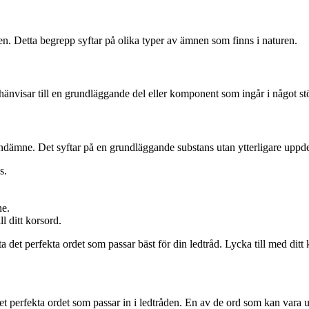
n. Detta begrepp syftar på olika typer av ämnen som finns i naturen.
visar till en grundläggande del eller komponent som ingår i något stö
dämne. Det syftar på en grundläggande substans utan ytterligare uppde
s.
ne.
ll ditt korsord.
det perfekta ordet som passar bäst för din ledtråd. Lycka till med ditt 
ta det perfekta ordet som passar in i ledtråden. En av de ord som kan va