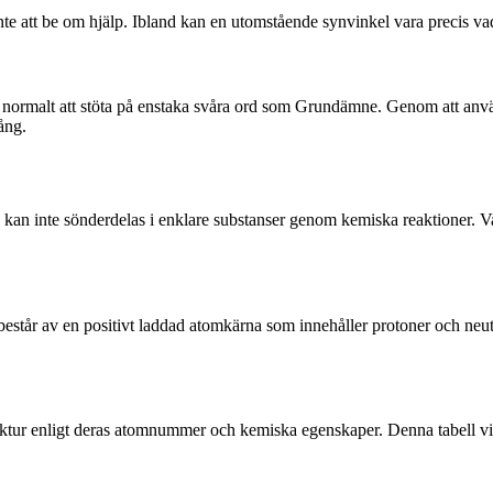
te att be om hjälp. Ibland kan en utomstående synvinkel vara precis vad
lt normalt att stöta på enstaka svåra ord som Grundämne. Genom att anv
ång.
kan inte sönderdelas i enklare substanser genom kemiska reaktioner. 
år av en positivt laddad atomkärna som innehåller protoner och neutra
ruktur enligt deras atomnummer och kemiska egenskaper. Denna tabell 