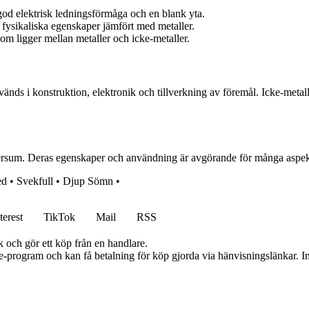
od elektrisk ledningsförmåga och en blank yta.
fysikaliska egenskaper jämfört med metaller.
 ligger mellan metaller och icke-metaller.
ds i konstruktion, elektronik och tillverkning av föremål. Icke-metall
rsum. Deras egenskaper och användning är avgörande för många aspekte
ed
•
Svekfull
•
Djup Sömn
•
terest
TikTok
Mail
RSS
k och gör ett köp från en handlare.
te-program och kan få betalning för köp gjorda via hänvisningslänkar. Inn