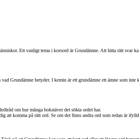
änniskor. Ett vanligt tema i korsord är Grundämne. Att hitta rätt svar 
örstå vad Grundämne betyder. I kemin är ett grundämne ett ämne som inte
en ledtråd om hur många bokstäver det sökta ordet har.
 dig att komma på rätt ord. Se om det finns andra ord som redan är ifyll