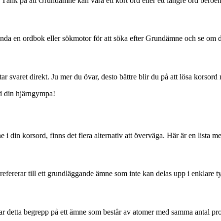
. Tänk på att Grundämne kan vara ett kort ord eller ett längre ord beroe
ända en ordbok eller sökmotor för att söka efter Grundämne och se om de
ar svaret direkt. Ju mer du övar, desto bättre blir du på att lösa korso
d din hjärngympa!
din korsord, finns det flera alternativ att överväga. Här är en lista 
ererar till ett grundläggande ämne som inte kan delas upp i enklare t
 detta begrepp på ett ämne som består av atomer med samma antal pro