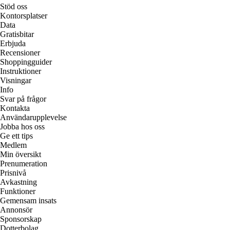
Stöd oss
Kontorsplatser
Data
Gratisbitar
Erbjuda
Recensioner
Shoppingguider
Instruktioner
Visningar
Info
Svar på frågor
Kontakta
Användarupplevelse
Jobba hos oss
Ge ett tips
Medlem
Min översikt
Prenumeration
Prisnivå
Avkastning
Funktioner
Gemensam insats
Annonsör
Sponsorskap
Dotterbolag