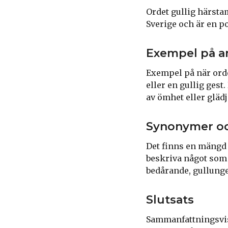
Ordet gullig härsta
Sverige och är en po
Exempel på a
Exempel på när orde
eller en gullig ges
av ömhet eller glädj
Synonymer oc
Det finns en mängd 
beskriva något som 
bedårande, gullunge,
Slutsats
Sammanfattningsvis 