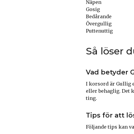
Näpen
Gosig
Bedårande
Övergullig
Puttenuttig
Så löser 
Vad betyder G
I korsord är Gullig
eller behaglig. Det 
ting.
Tips för att l
Följande tips kan va