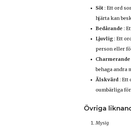
Söt
: Ett ord s
hjärta kan bes
Bedårande
: E
Ljuvlig
: Ett o
person eller fö
Charmerande
behaga andra m
Älskvärd
: Ett
oumbärliga för
Övriga liknan
Mysig