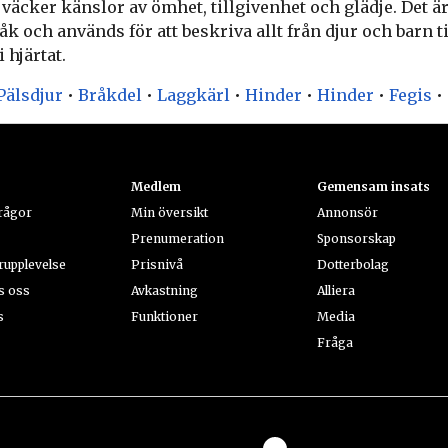
äcker känslor av ömhet, tillgivenhet och glädje. Det är 
k och används för att beskriva allt från djur och barn t
 hjärtat.
Pälsdjur
•
Bråkdel
•
Laggkärl
•
Hinder
•
Hinder
•
Fegis
•
Medlem
Gemensam insats
frågor
Min översikt
Annonsör
Prenumeration
Sponsorskap
upplevelse
Prisnivå
Dotterbolag
s oss
Avkastning
Alliera
s
Funktioner
Media
Fråga