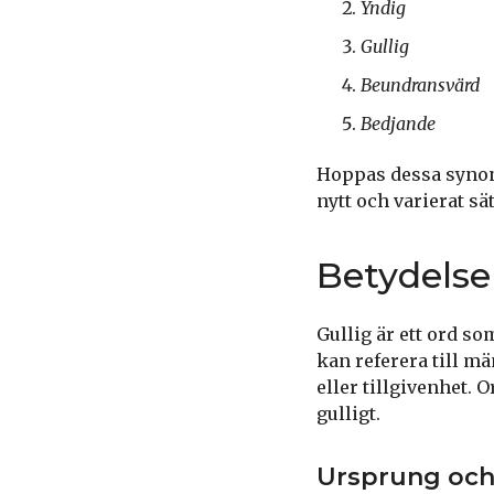
Yndig
Gullig
Beundransvärd
Bedjande
Hoppas dessa synonym
nytt och varierat sät
Betydelse
Gullig är ett ord so
kan referera till m
eller tillgivenhet. O
gulligt.
Ursprung och