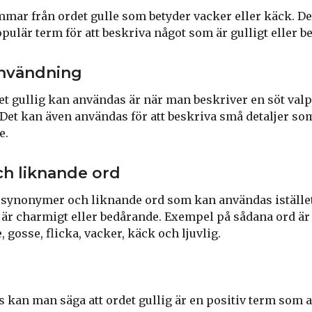
mmar från ordet gulle som betyder vacker eller käck. De
pulär term för att beskriva något som är gulligt eller b
nvändning
t gullig kan användas är när man beskriver en söt valp,
t. Det kan även användas för att beskriva små detaljer s
e.
h liknande ord
synonymer och liknande ord som kan användas istället f
är charmigt eller bedårande. Exempel på sådana ord är g
 gosse, flicka, vacker, käck och ljuvlig.
kan man säga att ordet gullig är en positiv term som a