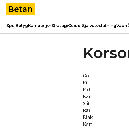
Betan
Spel
Betyg
Kampanjer
Strategi
Guider
Självuteslutning
Vadhå
Korsor
Go
Fin
Ful
Kär
Söt
Rar
Elak
Nätt