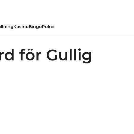
llning
Kasino
Bingo
Poker
d för Gullig