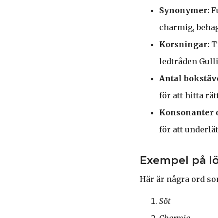
Synonymer:
Fu
charmig, behag
Korsningar:
Ti
ledtråden Gulli
Antal bokstäv
för att hitta rät
Konsonanter o
för att underlä
Exempel på lö
Här är några ord som
Söt
Charmig