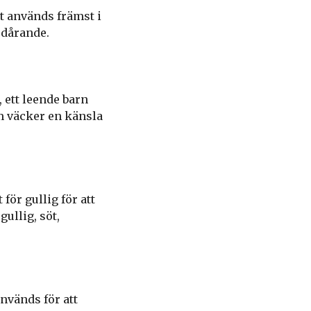
t används främst i
edårande.
 ett leende barn
om väcker en känsla
ör gullig för att
ullig, söt,
nvänds för att