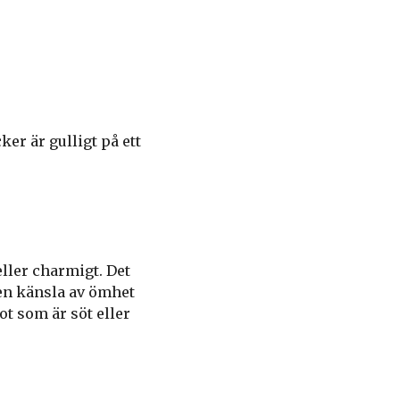
er är gulligt på ett
eller charmigt. Det
 en känsla av ömhet
got som är söt eller