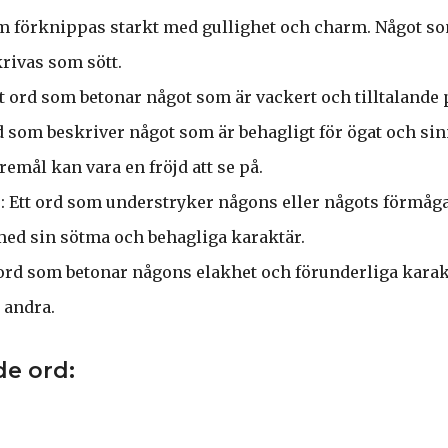
om förknippas starkt med gullighet och charm. Något s
krivas som sött.
tt ord som betonar något som är vackert och tilltalande p
rd som beskriver något som är behagligt för ögat och sinn
remål kan vara en fröjd att se på.
: Ett ord som understryker någons eller någots förmåga a
ed sin sötma och behagliga karaktär.
 ord som betonar någons elakhet och förunderliga karak
 andra.
de ord: