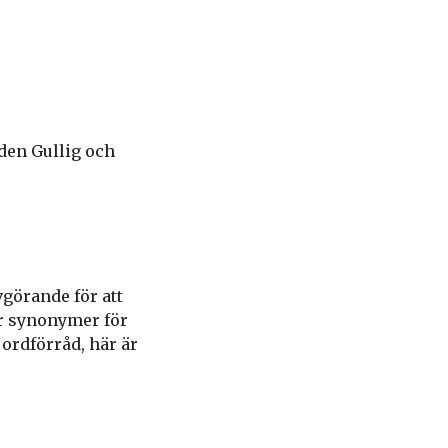
den Gullig och
vgörande för att
er synonymer för
t ordförråd, här är