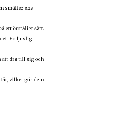
om smälter ens
å ett ömtåligt sätt.
et. En ljuvlig
tt dra till sig och
tär, vilket gör dem