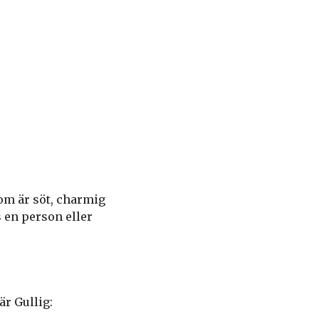
om är söt, charmig
s en person eller
är Gullig: