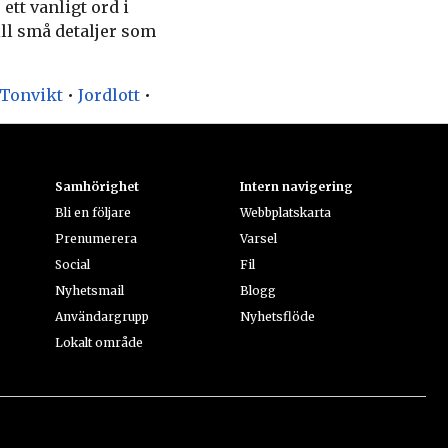
ett vanligt ord i
ill små detaljer som
Tonvikt
•
Jordlott
•
Samhörighet
Intern navigering
Bli en följare
Webbplatskarta
Prenumerera
Varsel
Social
Fil
Nyhetsmail
Blogg
Användargrupp
Nyhetsflöde
Lokalt område