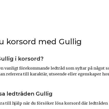
du korsord med Gullig
ullig i korsord?
 en vanligt förekommande ledtråd som syftar på något s
kan referera till karaktär, utseende eller egenskaper ho
ösa ledtråden Gullig
ra till hjälp när du försöker lösa korsord där ledtråden 