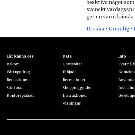
beskriva något som v
svenskt vardagssprå
ger en varm känsla i
Droska
•
Grumlig
•
Lär känna oss
Data
Info
Bakom
Gratisbitar
Svar på 
Vårt uppdrag
Erbjuda
Kontakta
Redaktionen
Recensioner
Användar
Stöd oss
Shoppingguider
Jobba ho
Kontorsplatser
Instruktioner
Ge ett tip
Visningar