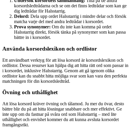
Undersök korsordets sammanhang:
Titta på de andra
korsordsledtrådarna och se om det finns ledtrådar som kan ge
dig ledtrådar för Halsstarrig.
Delord:
Dela upp ordet Halsstarrig i mindre delar och försök
matcha varje del med andra ledtrådar i korsordet.
Prova synonymer:
Om du inte kan komma på ordet
Halsstarrig direkt, försök tänka på synonymer som kan passa
bättre in i korsordet.
Använda korsordslexikon och ordlistor
Ett användbart verktyg för att lösa korsord är korsordslexikon och
ordlistor. Dessa resurser kan hjälpa dig att hitta rätt ord som passar in
i korsordet, inklusive Halsstarrig. Genom att gå igenom olika
ordlistor kan du snabbt hitta möjliga svar som kan vara den perfekta
matchningen för din korsordsledtråd.
Övning och uthållighet
Att lösa korsord kräver övning och tålamod. Ju mer du övar, desto
bättre blir du på att hitta lösningar snabbare och mer effektivt. Ge
inte upp om du fastnar på svåra ord som Halsstarrig – med lite
uthållighet och envishet kommer du att kunna avsluta korsordet
framgångsrikt.