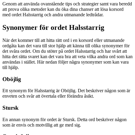
Genom att använda ovanstående tips och strategier samt vara beredd
att prova olika metoder kan du öka dina chanser att lösa korsord
med ordet Halsstarrig och andra utmanande ledtrådar.
Synonymer för ordet Halsstarrig
När det kommer till att hitta rätt ord i en korsord eller utmanande
ordgåta kan det vara till stor hjälp att känna till olika synonymer för
det svåra ordet. Om du stöter på ordet Halsstarrig och har svårt att
hitta det rätta svaret kan det vara bra att veta vilka andra ord som kan
användas i stället. Här nedan följer några synonymer som kan vara
till hjälp.
Oböjlig
Ett synonym för Halsstarrig är Oböjlig. Det beskriver någon som är
enveten och svår att övertala eller förändra åsikt.
Stursk
En annan synonym för ordet är Stursk. Detta ord beskriver någon
som är envis och motvillig att ge med sig.