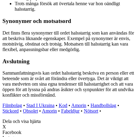
Trots många försök att övertala henne var hon oändligt
halsstarrig.
Synonymer och motsatsord
Det finns flera synonymer till ordet halsstarrig som kan användas för
att beskriva liknande egenskaper. Exempel på synonymer är envis,
motsträvig, obstinat och trotsig. Motsatsen till halsstarrig kan vara
flexibel, anpassningsbar eller medgörlig.
Avslutning
Sammanfattningsvis kan ordet halsstarrig beskriva en person eller ett
beteende som är svårt att förändra eller övertyga. Det är viktigt att
vara medveten om sina egna tendenser till halsstarrighet och att vara
öppen för att lyssna på andras åsikter och synpunkter för att undvika
konflikter och missförstånd.
Filmbolag
•
Stad I Ukraina
•
Kod
•
Amorin
•
Handbollslag
•
Stickord
•
Obsolet
•
Amorin
•
Fabeldjur
•
Nötsort
•
Dela och visa hjärta
X
Facebook