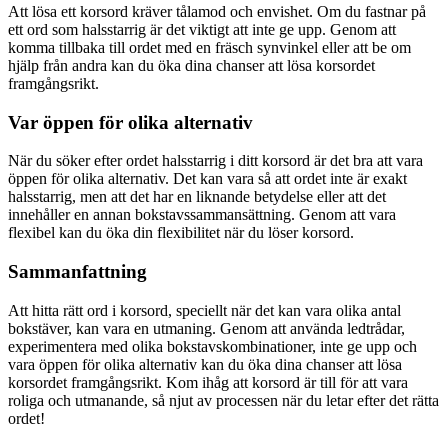
Att lösa ett korsord kräver tålamod och envishet. Om du fastnar på
ett ord som halsstarrig är det viktigt att inte ge upp. Genom att
komma tillbaka till ordet med en fräsch synvinkel eller att be om
hjälp från andra kan du öka dina chanser att lösa korsordet
framgångsrikt.
Var öppen för olika alternativ
När du söker efter ordet halsstarrig i ditt korsord är det bra att vara
öppen för olika alternativ. Det kan vara så att ordet inte är exakt
halsstarrig, men att det har en liknande betydelse eller att det
innehåller en annan bokstavssammansättning. Genom att vara
flexibel kan du öka din flexibilitet när du löser korsord.
Sammanfattning
Att hitta rätt ord i korsord, speciellt när det kan vara olika antal
bokstäver, kan vara en utmaning. Genom att använda ledtrådar,
experimentera med olika bokstavskombinationer, inte ge upp och
vara öppen för olika alternativ kan du öka dina chanser att lösa
korsordet framgångsrikt. Kom ihåg att korsord är till för att vara
roliga och utmanande, så njut av processen när du letar efter det rätta
ordet!