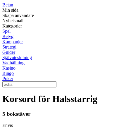
Betan
Min sida
Skapa användare
Nyhetsmail
Kategorier
Spel
Betyg
Kampanjer
Strategi
Guider
Självuteslutning
Vadhållning
Kasino
Bingo
Poker
Korsord för Halsstarrig
5 bokstäver
Envis