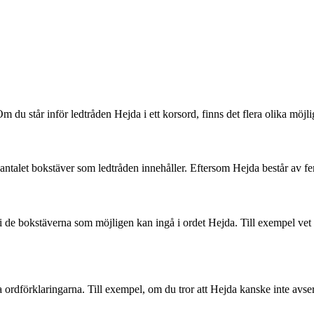
 du står inför ledtråden Hejda i ett korsord, finns det flera olika möjli
på antalet bokstäver som ledtråden innehåller. Eftersom Hejda består av f
i de bokstäverna som möjligen kan ingå i ordet Hejda. Till exempel vet du
 ordförklaringarna. Till exempel, om du tror att Hejda kanske inte avser