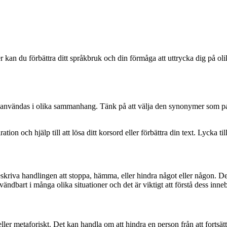
an du förbättra ditt språkbruk och din förmåga att uttrycka dig på olik
h användas i olika sammanhang. Tänk på att välja den synonymer som pas
ion och hjälp till att lösa ditt korsord eller förbättra din text. Lycka til
eskriva handlingen att stoppa, hämma, eller hindra något eller någon. D
vändbart i många olika situationer och det är viktigt att förstå dess in
 eller metaforiskt. Det kan handla om att hindra en person från att fortsä