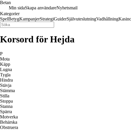
Betan
Min sida
Skapa användare
Nyhetsmail
Kategorier
Spel
Betyg
Kampanjer
Strategi
Guider
Självuteslutning
Vadhållning
Kasin
Korsord för Hejda
P
Mota
Käpp
Lugna
Tygla
Hindra
Stävja
Stämma
Stilla
Stoppa
Stanna
Spärra
Motverka
Behärska
Obstruera