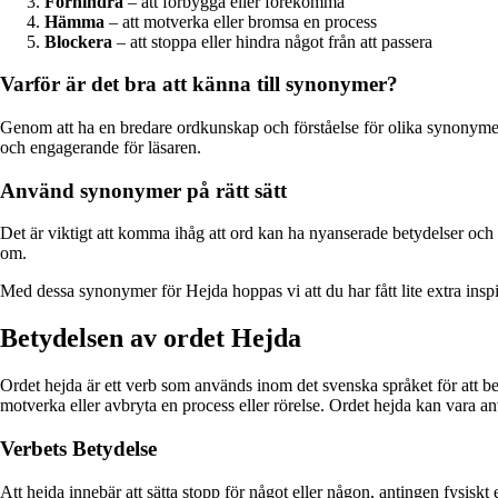
Förhindra
– att förbygga eller förekomma
Hämma
– att motverka eller bromsa en process
Blockera
– att stoppa eller hindra något från att passera
Varför är det bra att känna till synonymer?
Genom att ha en bredare ordkunskap och förståelse för olika synonymer k
och engagerande för läsaren.
Använd synonymer på rätt sätt
Det är viktigt att komma ihåg att ord kan ha nyanserade betydelser oc
om.
Med dessa synonymer för Hejda hoppas vi att du har fått lite extra inspirat
Betydelsen av ordet Hejda
Ordet hejda är ett verb som används inom det svenska språket för att b
motverka eller avbryta en process eller rörelse. Ordet hejda kan vara an
Verbets Betydelse
Att hejda innebär att sätta stopp för något eller någon, antingen fysiskt