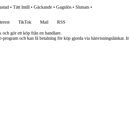
astad
•
Tätt Intill
•
Gäckande
•
Gagnlös
•
Slutsats
•
terest
TikTok
Mail
RSS
k och gör ett köp från en handlare.
te-program och kan få betalning för köp gjorda via hänvisningslänkar. Inn