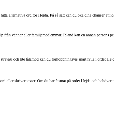
hitta alternativa ord för Hejda. På så sätt kan du öka dina chanser att iden
jälp från vänner eller familjemedlemmar. Ibland kan en annan persons per
tegi och lite tålamod kan du förhoppningsvis snart fylla i ordet Hejda på
rsord eller skriver texter. Om du har fastnat på ordet Hejda och behöver