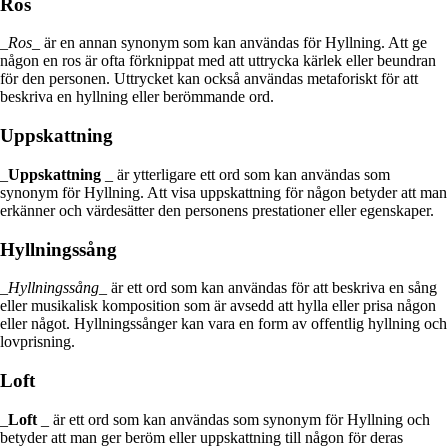
Ros
_
Ros
_ är en annan synonym som kan användas för Hyllning. Att ge
någon en ros är ofta förknippat med att uttrycka kärlek eller beundran
för den personen. Uttrycket kan också användas metaforiskt för att
beskriva en hyllning eller berömmande ord.
Uppskattning
_
Uppskattning
_ är ytterligare ett ord som kan användas som
synonym för Hyllning. Att visa uppskattning för någon betyder att man
erkänner och värdesätter den personens prestationer eller egenskaper.
Hyllningssång
_
Hyllningssång
_ är ett ord som kan användas för att beskriva en sång
eller musikalisk komposition som är avsedd att hylla eller prisa någon
eller något. Hyllningssånger kan vara en form av offentlig hyllning och
lovprisning.
Loft
_
Loft
_ är ett ord som kan användas som synonym för Hyllning och
betyder att man ger beröm eller uppskattning till någon för deras