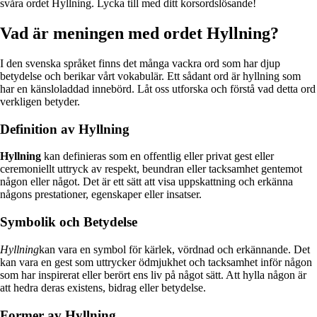
svåra ordet Hyllning. Lycka till med ditt korsordslösande!
Vad är meningen med ordet Hyllning?
I den svenska språket finns det många vackra ord som har djup
betydelse och berikar vårt vokabulär. Ett sådant ord är hyllning som
har en känsloladdad innebörd. Låt oss utforska och förstå vad detta ord
verkligen betyder.
Definition av Hyllning
Hyllning
kan definieras som en offentlig eller privat gest eller
ceremoniellt uttryck av respekt, beundran eller tacksamhet gentemot
någon eller något. Det är ett sätt att visa uppskattning och erkänna
någons prestationer, egenskaper eller insatser.
Symbolik och Betydelse
Hyllning
kan vara en symbol för kärlek, vördnad och erkännande. Det
kan vara en gest som uttrycker ödmjukhet och tacksamhet inför någon
som har inspirerat eller berört ens liv på något sätt. Att hylla någon är
att hedra deras existens, bidrag eller betydelse.
Former av Hyllning