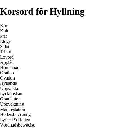
Korsord för Hyllning
Kur
Kult
Pris
Eloge
Salut
Tribut
Lovord
Applåd
Hommage
Oration
Ovation
Hyllande
Uppvakta
Lyckönskan
Gratulation
Uppvaktning
Manifestation
Hedersbevisning
Lyfter På Hatten
Vördnadsbetygelse