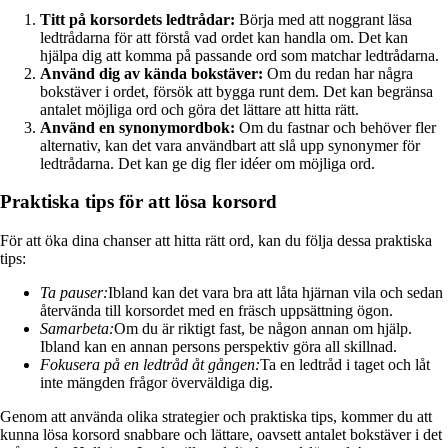
Titt på korsordets ledtrådar:
Börja med att noggrant läsa
ledtrådarna för att förstå vad ordet kan handla om. Det kan
hjälpa dig att komma på passande ord som matchar ledtrådarna.
Använd dig av kända bokstäver:
Om du redan har några
bokstäver i ordet, försök att bygga runt dem. Det kan begränsa
antalet möjliga ord och göra det lättare att hitta rätt.
Använd en synonymordbok:
Om du fastnar och behöver fler
alternativ, kan det vara användbart att slå upp synonymer för
ledtrådarna. Det kan ge dig fler idéer om möjliga ord.
Praktiska tips för att lösa korsord
För att öka dina chanser att hitta rätt ord, kan du följa dessa praktiska
tips:
Ta pauser:
Ibland kan det vara bra att låta hjärnan vila och sedan
återvända till korsordet med en fräsch uppsättning ögon.
Samarbeta:
Om du är riktigt fast, be någon annan om hjälp.
Ibland kan en annan persons perspektiv göra all skillnad.
Fokusera på en ledtråd åt gången:
Ta en ledtråd i taget och låt
inte mängden frågor överväldiga dig.
Genom att använda olika strategier och praktiska tips, kommer du att
kunna lösa korsord snabbare och lättare, oavsett antalet bokstäver i det