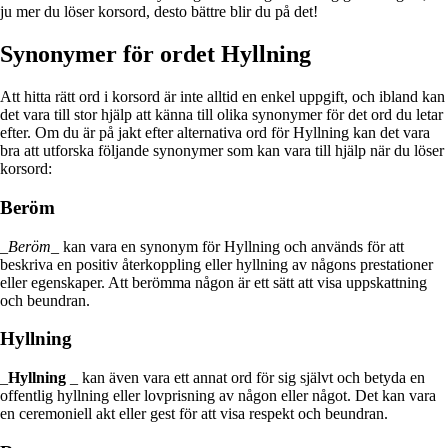
ju mer du löser korsord, desto bättre blir du på det!
Synonymer för ordet Hyllning
Att hitta rätt ord i korsord är inte alltid en enkel uppgift, och ibland kan
det vara till stor hjälp att känna till olika synonymer för det ord du letar
efter. Om du är på jakt efter alternativa ord för Hyllning kan det vara
bra att utforska följande synonymer som kan vara till hjälp när du löser
korsord:
Beröm
_
Beröm
_ kan vara en synonym för Hyllning och används för att
beskriva en positiv återkoppling eller hyllning av någons prestationer
eller egenskaper. Att berömma någon är ett sätt att visa uppskattning
och beundran.
Hyllning
_
Hyllning
_ kan även vara ett annat ord för sig självt och betyda en
offentlig hyllning eller lovprisning av någon eller något. Det kan vara
en ceremoniell akt eller gest för att visa respekt och beundran.