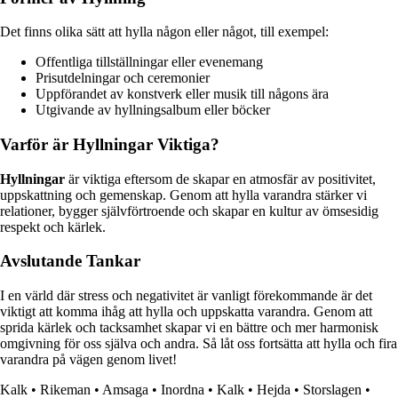
Det finns olika sätt att hylla någon eller något, till exempel:
Offentliga tillställningar eller evenemang
Prisutdelningar och ceremonier
Uppförandet av konstverk eller musik till någons ära
Utgivande av hyllningsalbum eller böcker
Varför är Hyllningar Viktiga?
Hyllningar
är viktiga eftersom de skapar en atmosfär av positivitet,
uppskattning och gemenskap. Genom att hylla varandra stärker vi
relationer, bygger självförtroende och skapar en kultur av ömsesidig
respekt och kärlek.
Avslutande Tankar
I en värld där stress och negativitet är vanligt förekommande är det
viktigt att komma ihåg att hylla och uppskatta varandra. Genom att
sprida kärlek och tacksamhet skapar vi en bättre och mer harmonisk
omgivning för oss själva och andra. Så låt oss fortsätta att hylla och fira
varandra på vägen genom livet!
Kalk
•
Rikeman
•
Amsaga
•
Inordna
•
Kalk
•
Hejda
•
Storslagen
•