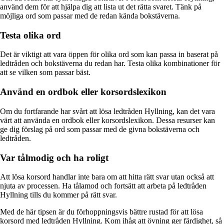
använd dem för att hjälpa dig att lista ut det rätta svaret. Tänk på
möjliga ord som passar med de redan kända bokstäverna.
Testa olika ord
Det är viktigt att vara öppen för olika ord som kan passa in baserat på
ledtråden och bokstäverna du redan har. Testa olika kombinationer för
att se vilken som passar bäst.
Använd en ordbok eller korsordslexikon
Om du fortfarande har svårt att lösa ledtråden Hyllning, kan det vara
värt att använda en ordbok eller korsordslexikon. Dessa resurser kan
ge dig förslag på ord som passar med de givna bokstäverna och
ledtråden.
Var tålmodig och ha roligt
Att lösa korsord handlar inte bara om att hitta rätt svar utan också att
njuta av processen. Ha tålamod och fortsätt att arbeta på ledtråden
Hyllning tills du kommer på rätt svar.
Med de här tipsen är du förhoppningsvis bättre rustad för att lösa
korsord med ledtråden Hyllning. Kom ihåg att övning ger färdighet, så