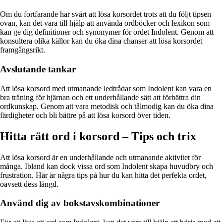
Om du fortfarande har svårt att lösa korsordet trots att du följt tipsen
ovan, kan det vara till hjälp att använda ordböcker och lexikon som
kan ge dig definitioner och synonymer för ordet Indolent. Genom att
konsultera olika källor kan du öka dina chanser att lösa korsordet
framgångsrikt.
Avslutande tankar
Att lösa korsord med utmanande ledtrådar som Indolent kan vara en
bra träning för hjärnan och ett underhållande sätt att förbättra din
ordkunskap. Genom att vara metodisk och tålmodig kan du öka dina
färdigheter och bli bättre på att lösa korsord över tiden.
Hitta rätt ord i korsord – Tips och trix
Att lösa korsord är en underhållande och utmanande aktivitet för
många. Ibland kan dock vissa ord som Indolent skapa huvudbry och
frustration. Här är några tips på hur du kan hitta det perfekta ordet,
oavsett dess längd.
Använd dig av bokstavskombinationer