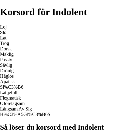
Korsord för Indolent
Loj
Slö
Lat
Trög
Dorsk
Maklig
Passiv
Sävlig
Drönig
Håglös
Apatisk
Sl%C3%B6
Lättjefull
Flegmatisk
Oföretagsam
Långsam Av Sig
H%C3%A5Gl%C3%B6S
Så löser du korsord med Indolent