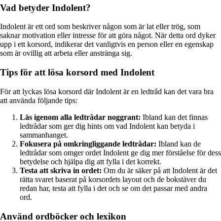
Vad betyder Indolent?
Indolent är ett ord som beskriver någon som är lat eller trög, som
saknar motivation eller intresse för att göra något. När detta ord dyker
upp i ett korsord, indikerar det vanligtvis en person eller en egenskap
som är ovillig att arbeta eller anstränga sig.
Tips för att lösa korsord med Indolent
För att lyckas lösa korsord där Indolent är en ledtråd kan det vara bra
att använda följande tips:
Läs igenom alla ledtrådar noggrant:
Ibland kan det finnas
ledtrådar som ger dig hints om vad Indolent kan betyda i
sammanhanget.
Fokusera på omkringliggande ledtrådar:
Ibland kan de
ledtrådar som omger ordet Indolent ge dig mer förståelse för dess
betydelse och hjälpa dig att fylla i det korrekt.
Testa att skriva in ordet:
Om du är säker på att Indolent är det
rätta svaret baserat på korsordets layout och de bokstäver du
redan har, testa att fylla i det och se om det passar med andra
ord.
Använd ordböcker och lexikon