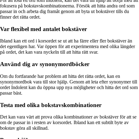
För att lösa ett ord som Indolent, kan det vara till hjälp att börja med att
fokusera på bokstavskombinationerna. Försök att hitta andra ord som
passar in och arbeta dig framåt genom att byta ut bokstäver tills du
finner det rätta ordet.
Var flexibel med antalet bokstäver
Ibland kan ett ord i korsordet se ut att ha färre eller fler bokstäver än
det egentligen har. Var öppen för att experimentera med olika längder
på ordet, det kan vara nyckeln till att hitta rätt svar.
Använd dig av synonymordböcker
Om du fortfarande har problem att hitta det rätta ordet, kan en
synonymordbok vara till stor hjälp. Genom att leta efter synonymer till
ordet Indolent kan du öppna upp nya möjligheter och hitta det ord som
passar bäst.
Testa med olika bokstavskombinationer
Det kan vara värt att prova olika kombinationer av bokstäver för att se
om de passar in i resten av korsordet. Ibland kan ett subtilt byte av
bokstav göra all skillnad.