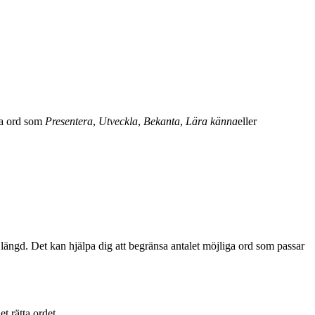
da ord som
Presentera
,
Utveckla
,
Bekanta
,
Lära känna
eller
ch längd. Det kan hjälpa dig att begränsa antalet möjliga ord som passar
t rätta ordet.