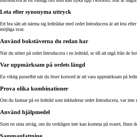
Introducera är ett vanligt ord som kan dyka upp i korsord. Här är några 
Leta efter synonyma uttryck
Ett bra sätt att närma sig ledtrådar med ordet Introducera är att leta ef
möjliga svar.
Använd bokstäverna du redan har
När du stöter på ordet Introducera i en ledtråd, se till att utgå från de
Var uppmärksam på ordets längd
En viktig pusselbit när du löser korsord är att vara uppmärksam på ledtr
Prova olika kombinationer
Om du fastnar på en ledtråd som inkluderar ordet Introducera, var inte r
Använd hjälpmedel
Som en sista utväg, om du verkligen inte kan komma på svaret, finns det
Sammanfattning