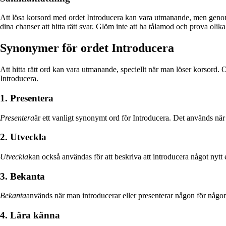
Att lösa korsord med ordet Introducera kan vara utmanande, men genom 
dina chanser att hitta rätt svar. Glöm inte att ha tålamod och prova olik
Synonymer för ordet Introducera
Att hitta rätt ord kan vara utmanande, speciellt när man löser korsord. O
Introducera.
1. Presentera
Presentera
är ett vanligt synonymt ord för Introducera. Det används när
2. Utveckla
Utveckla
kan också användas för att beskriva att introducera något nytt e
3. Bekanta
Bekanta
används när man introducerar eller presenterar någon för någon
4. Lära känna