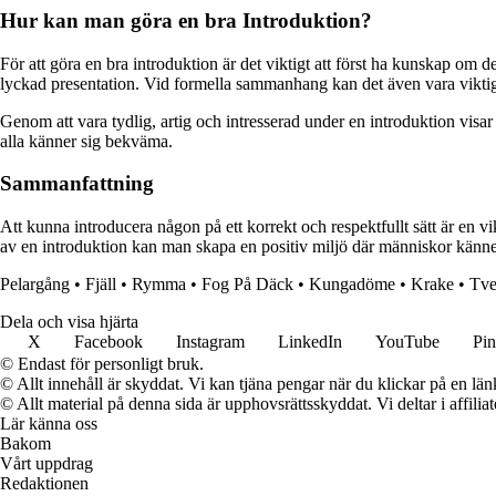
Hur kan man göra en bra Introduktion?
För att göra en bra introduktion är det viktigt att först ha kunskap om
lyckad presentation. Vid formella sammanhang kan det även vara viktigt a
Genom att vara tydlig, artig och intresserad under en introduktion vis
alla känner sig bekväma.
Sammanfattning
Att kunna introducera någon på ett korrekt och respektfullt sätt är en 
av en introduktion kan man skapa en positiv miljö där människor kän
Pelargång
•
Fjäll
•
Rymma
•
Fog På Däck
•
Kungadöme
•
Krake
•
Tve
Dela och visa hjärta
X
Facebook
Instagram
LinkedIn
YouTube
Pin
© Endast för personligt bruk.
© Allt innehåll är skyddat. Vi kan tjäna pengar när du klickar på en län
© Allt material på denna sida är upphovsrättsskyddat. Vi deltar i affilia
Lär känna oss
Bakom
Vårt uppdrag
Redaktionen