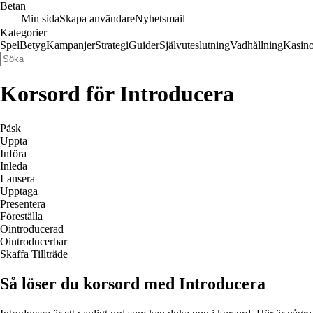
Betan
Min sida
Skapa användare
Nyhetsmail
Kategorier
Spel
Betyg
Kampanjer
Strategi
Guider
Självuteslutning
Vadhållning
Kasin
Korsord för Introducera
Påsk
Uppta
Införa
Inleda
Lansera
Upptaga
Presentera
Föreställa
Ointroducerad
Ointroducerbar
Skaffa Tillträde
Så löser du korsord med Introducera