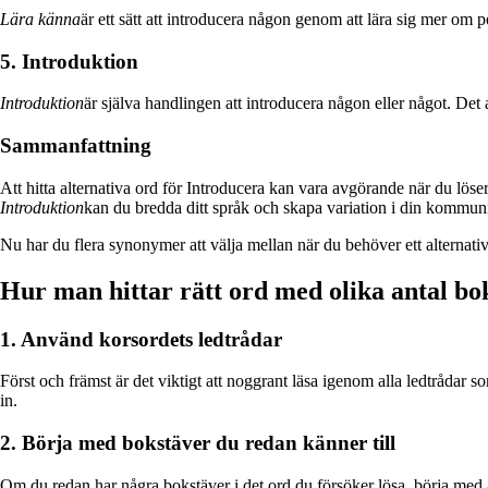
Lära känna
är ett sätt att introducera någon genom att lära sig mer om 
5. Introduktion
Introduktion
är själva handlingen att introducera någon eller något. Det an
Sammanfattning
Att hitta alternativa ord för Introducera kan vara avgörande när du lö
Introduktion
kan du bredda ditt språk och skapa variation i din kommun
Nu har du flera synonymer att välja mellan när du behöver ett alternativ 
Hur man hittar rätt ord med olika antal bo
1. Använd korsordets ledtrådar
Först och främst är det viktigt att noggrant läsa igenom alla ledtrådar s
in.
2. Börja med bokstäver du redan känner till
Om du redan har några bokstäver i det ord du försöker lösa, börja med at