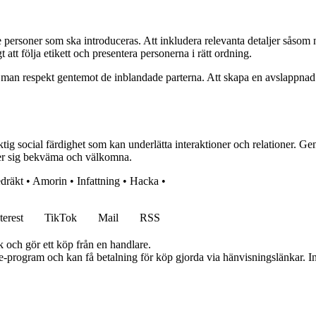
 de personer som ska introduceras. Att inkludera relevanta detaljer såso
tt följa etikett och presentera personerna i rätt ordning.
ar man respekt gentemot de inblandade parterna. Att skapa en avslappna
viktig social färdighet som kan underlätta interaktioner och relationer.
ner sig bekväma och välkomna.
dräkt
•
Amorin
•
Infattning
•
Hacka
•
terest
TikTok
Mail
RSS
k och gör ett köp från en handlare.
te-program och kan få betalning för köp gjorda via hänvisningslänkar. Inn