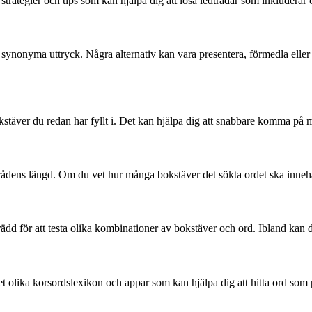
strategier och tips som kan hjälpa dig att lösa ledtrådar som inkluderar 
ter synonyma uttryck. Några alternativ kan vara presentera, förmedla elle
 bokstäver du redan har fyllt i. Det kan hjälpa dig att snabbare komma på 
ådens längd. Om du vet hur många bokstäver det sökta ordet ska innehålla 
ädd för att testa olika kombinationer av bokstäver och ord. Ibland kan de
 olika korsordslexikon och appar som kan hjälpa dig att hitta ord som p