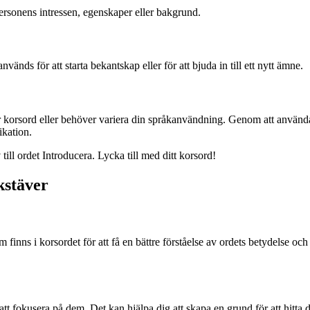
personens intressen, egenskaper eller bakgrund.
vänds för att starta bekantskap eller för att bjuda in till ett nytt ämne.
ser korsord eller behöver variera din språkanvändning. Genom att använ
ikation.
till ordet Introducera. Lycka till med ditt korsord!
kstäver
om finns i korsordet för att få en bättre förståelse av ordets betydelse o
t fokusera på dem. Det kan hjälpa dig att skapa en grund för att hitta de