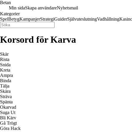
Betan
Min sida
Skapa användare
Nyhetsmail
Kategorier
Spel
Betyg
Kampanjer
Strategi
Guider
Självuteslutning
Vadhållning
Kasin
Korsord för Karva
Skär
Rista
Snida
Kreta
Ampra
Binda
Tälja
Skära
Sträva
Spänta
Okarvad
Suga Ut
Bli Kärv
Gå Trögt
Göra Hack