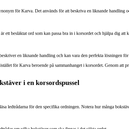
v synonym för Karva. Det används för att beskriva en liknande handling 
 ett besläktat ord som kan passa bra in i korsordet och hjälpa dig att
skriver en liknande handling och kan vara den perfekta lösningen för 
istället för Karva beroende på sammanhanget i korsordet. Genom att pro
okstäver i en korsordspussel
nt läsa ledtrådarna för den specifika ordningen. Notera hur många bokstäv
dtrådar om vilka bokstäver som ska finnas i det sökta ordet.