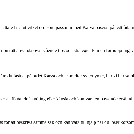
lättare lista ut vilket ord som passar in med Karva baserat på ledtråd
nom att använda ovanstående tips och strategier kan du förhoppningsvis
 Om du fastnat på ordet Karva och letar efter synonymer, har vi här sam
er en liknande handling eller känsla och kan vara en passande ersättnin
ör att beskriva samma sak och kan vara till hjälp när du löser korsord