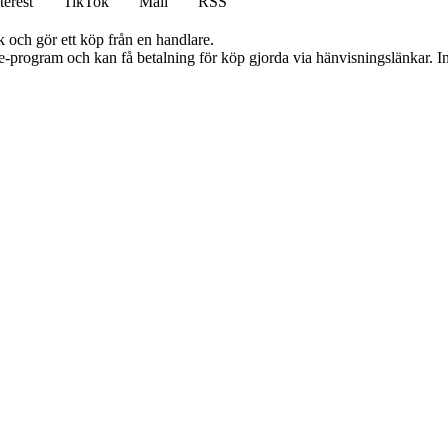
terest
TikTok
Mail
RSS
k och gör ett köp från en handlare.
te-program och kan få betalning för köp gjorda via hänvisningslänkar. Inn