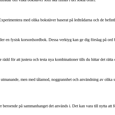
xperimentera med olika bokstäver baserat på ledtrådarna och de befintl
ler en fysisk korsordsordbok. Dessa verktyg kan ge dig förslag på ord 
rädd för att justera och testa nya kombinationer tills du hittar det rätta 
ra utmanande, men med tålamod, noggrannhet och användning av olika stra
er beroende på sammanhanget det används i. Det kan vara till nytta att 