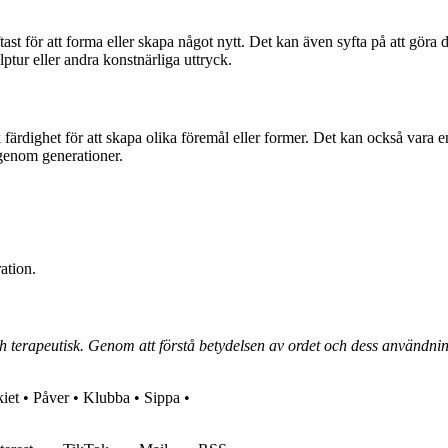
ast för att forma eller skapa något nytt. Det kan även syfta på att göra 
ptur eller andra konstnärliga uttryck.
dighet för att skapa olika föremål eller former. Det kan också vara en 
 genom generationer.
ation.
ch terapeutisk. Genom att förstå betydelsen av ordet och dess användn
kiet
•
Påver
•
Klubba
•
Sippa
•