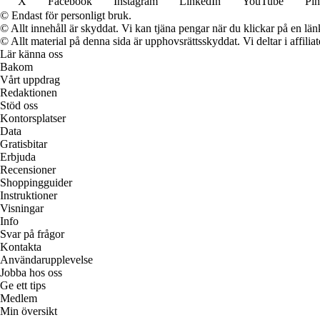
X
Facebook
Instagram
LinkedIn
YouTube
Pin
© Endast för personligt bruk.
© Allt innehåll är skyddat. Vi kan tjäna pengar när du klickar på en län
© Allt material på denna sida är upphovsrättsskyddat. Vi deltar i affilia
Lär känna oss
Bakom
Vårt uppdrag
Redaktionen
Stöd oss
Kontorsplatser
Data
Gratisbitar
Erbjuda
Recensioner
Shoppingguider
Instruktioner
Visningar
Info
Svar på frågor
Kontakta
Användarupplevelse
Jobba hos oss
Ge ett tips
Medlem
Min översikt