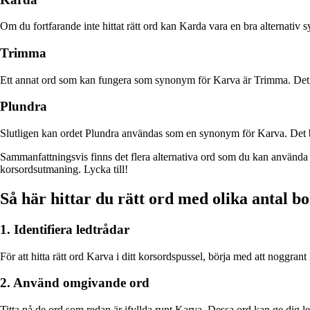
Om du fortfarande inte hittat rätt ord kan Karda vara en bra alternati
Trimma
Ett annat ord som kan fungera som synonym för Karva är Trimma. Det är
Plundra
Slutligen kan ordet Plundra användas som en synonym för Karva. Det be
Sammanfattningsvis finns det flera alternativa ord som du kan använda 
korsordsutmaning. Lycka till!
Så här hittar du rätt ord med olika antal b
1. Identifiera ledtrådar
För att hitta rätt ord Karva i ditt korsordspussel, börja med att noggra
2. Använd omgivande ord
Titta på de ord som redan är ifyllda runt Karva. Dessa ord kan ge dig le