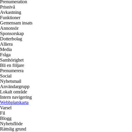
Prenumeration
Prisnivå
Avkastning
Funktioner
Gemensam insats
Annonsör
Sponsorskap
Dotterbolag
Alliera
Media
Fråga
Samhörighet
Bli en följare
Prenumerera
Social
Nyhetsmail
Användargrupp
Lokalt område
Intern navigering
Webbplatskarta
Varsel
Fil
Blogg
Nyhetsflöde
Rättslig grund