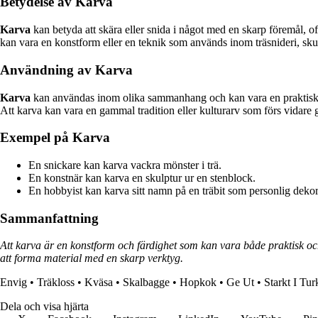
Betydelse av Karva
Karva
kan betyda att skära eller snida i något med en skarp föremål, oft
kan vara en konstform eller en teknik som används inom träsnideri, skul
Användning av Karva
Karva
kan användas inom olika sammanhang och kan vara en praktisk fär
Att karva kan vara en gammal tradition eller kulturarv som förs vidare
Exempel på Karva
En snickare kan karva vackra mönster i trä.
En konstnär kan karva en skulptur ur en stenblock.
En hobbyist kan karva sitt namn på en träbit som personlig dekor
Sammanfattning
Att karva är en konstform och färdighet som kan vara både praktisk o
att forma material med en skarp verktyg.
Envig
•
Träkloss
•
Kväsa
•
Skalbagge
•
Hopkok
•
Ge Ut
•
Starkt I Tur
Dela och visa hjärta