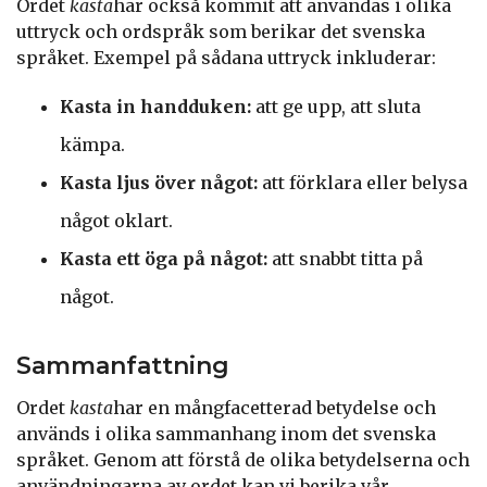
Ordet
kasta
har också kommit att användas i olika
uttryck och ordspråk som berikar det svenska
språket. Exempel på sådana uttryck inkluderar:
Kasta in handduken:
att ge upp, att sluta
kämpa.
Kasta ljus över något:
att förklara eller belysa
något oklart.
Kasta ett öga på något:
att snabbt titta på
något.
Sammanfattning
Ordet
kasta
har en mångfacetterad betydelse och
används i olika sammanhang inom det svenska
språket. Genom att förstå de olika betydelserna och
användningarna av ordet kan vi berika vår