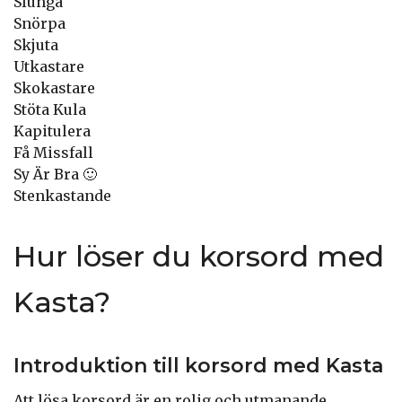
Slunga
Snörpa
Skjuta
Utkastare
Skokastare
Stöta Kula
Kapitulera
Få Missfall
Sy Är Bra 🙂
Stenkastande
Hur löser du korsord med
Kasta?
Introduktion till korsord med Kasta
Att lösa korsord är en rolig och utmanande